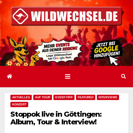
Zum
Inhalt
springen
AKTUELLES
AUF TOUR
EVENT-TIPP
FEATURED
INTERVIEWS
KONZERT
Stoppok live in Göttingen:
Album, Tour & Interview!