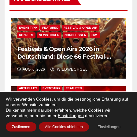
EVENT-TIPP
FEATURED
FESTIVAL & OPEN AIR
KONZERT
NEWSTICKER
NORDHESSEN
OWL
Festivals & Open Airs 2026 in
Deutschland: Diese 66 Festival-
Events warten auf Dich!
AUG. 6, 2026
WILDWECHSEL
AKTUELLES
EVENT-TIPP
FEATURED
FESTIVAL & OPEN AIR
KASSEL
KONZERT
NEWSTICKER
Wir verwenden Cookies, um dir die bestmögliche Erfahrung auf
NORDHESSEN
REGIONAL
unserer Website zu bieten.
Du kannst mehr darüber erfahren, welche Cookies wir
Open-Air auf Kasseler Karlswiese
verwenden, oder sie unter
Einstellungen
deaktivieren.
mit Johannes Oerding!
Zustimmen
Alle Cookies ablehnen
Einstellungen
Zusatzkontingent an Tickets