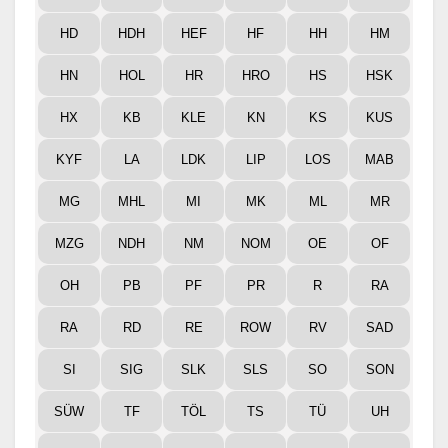
HD
HDH
HEF
HF
HH
HM
HN
HOL
HR
HRO
HS
HSK
HX
KB
KLE
KN
KS
KUS
KYF
LA
LDK
LIP
LOS
MAB
MG
MHL
MI
MK
ML
MR
MZG
NDH
NM
NOM
OE
OF
OH
PB
PF
PR
R
RA
RA
RD
RE
ROW
RV
SAD
SI
SIG
SLK
SLS
SO
SON
SÜW
TF
TÖL
TS
TÜ
UH