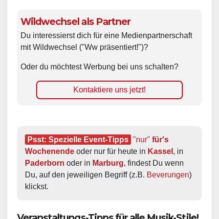
Wildwechsel als Partner
Du interessierst dich für eine Medienpartnerschaft
mit Wildwechsel ("Ww präsentiert!")?
Oder du möchtest Werbung bei uns schalten?
Kontaktiere uns jetzt!
Psst: Spezielle Event-Tipps
"nur"
 für's 
Wochenende
 oder nur für heute in 
Kassel
, in 
Paderborn
 oder in 
Marburg
, findest Du wenn 
Du, auf den jeweiligen Begriff (z.B. 
Beverungen
) 
klickst.
Veranstaltungs-Tipps für alle Musik-Stile!