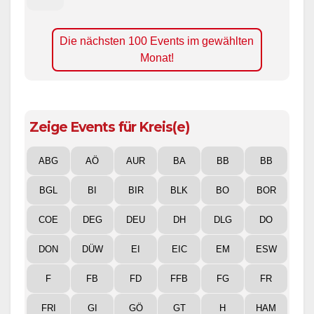
Die nächsten 100 Events im gewählten
Monat!
Zeige Events für Kreis(e)
ABG
AÖ
AUR
BA
BB
BB
BGL
BI
BIR
BLK
BO
BOR
COE
DEG
DEU
DH
DLG
DO
DON
DÜW
EI
EIC
EM
ESW
F
FB
FD
FFB
FG
FR
FRI
GI
GÖ
GT
H
HAM