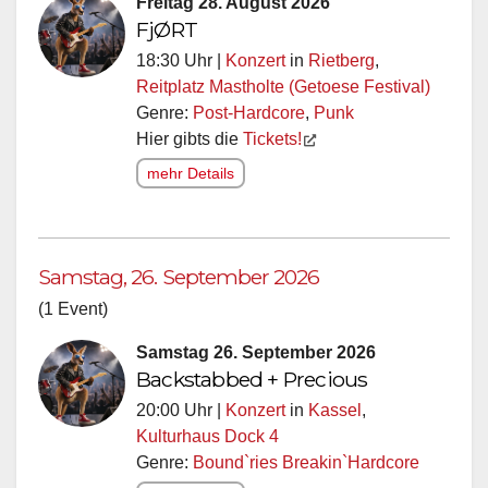
Freitag 28. August 2026
FjØRT
18:30 Uhr |
Konzert
in
Rietberg
,
Reitplatz Mastholte (Getoese Festival)
Genre:
Post-Hardcore
,
Punk
Hier gibts die
Tickets!
mehr Details
Samstag, 26. September 2026
(1 Event)
Samstag 26. September 2026
Backstabbed + Precious
20:00 Uhr |
Konzert
in
Kassel
,
Kulturhaus Dock 4
Genre:
Bound`ries Breakin`Hardcore