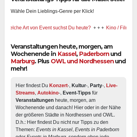
Wähle Dein Lieblings-Genre per Klick!
lche Art von Event suchst Du heute?
+ + +
Kino / Film
+ + +
Veranstaltungen heute, morgen, am
Wochenende in
Kassel
,
Paderborn
und
Marburg
. Plus
OWL und Nordhessen
und
mehr!
Hier findest Du 
Konzert
-, 
Kultur
-, 
Party
-, 
Live-
Streams
, 
Autokino
-, 
Event-Tipps
 für 
Veranstaltungen
 heute, morgen, am 
Wochenende und danach! Hier oder in der Nähe 
der größeren Städte in Nordhessen und OWL.  
D.h.: Hier findest Du nicht nur Tipps zu den 
Themen: 
Events in Kassel
, 
Events in Paderborn
oder 
Events in Marburg
, sondern eben jede 