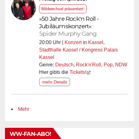
Wildwechsel präsentiert:
»50 Jahre Rock'n Roll -
Jubiläumskonzert«
Spider Murphy Gang
20:00 Uhr |
Konzert
in
Kassel
,
Stadthalle Kassel / Kongress Palais
Kassel
Genre:
Deutsch
,
Rock'n'Roll
,
Pop
,
NDW
Hier gibts die
Tickets!
mehr Details
Mehr
WW-FAN-ABO!