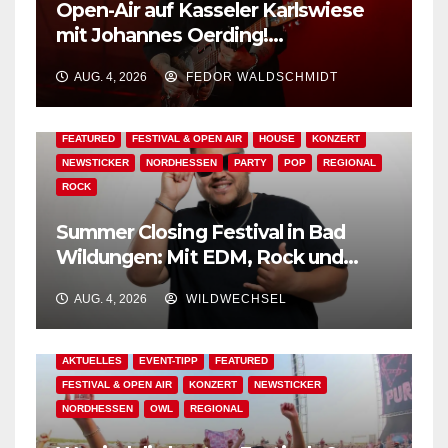
Open-Air auf Kasseler Karlswiese
mit Johannes Oerding!
Zusatzkontingent an Tickets
AUG. 4, 2026
FEDOR WALDSCHMIDT
erhältlich!
AKTUELLES
BAD WILDUNGEN
EDM
EVENT-TIPP
FEATURED
FESTIVAL & OPEN AIR
HOUSE
KONZERT
NEWSTICKER
NORDHESSEN
PARTY
POP
REGIONAL
ROCK
Summer Closing Festival in Bad
Wildungen: Mit EDM, Rock und
Festivalflair klingt der Sommer aus!
AUG. 4, 2026
WILDWECHSEL
AKTUELLES
EVENT-TIPP
FEATURED
FESTIVAL & OPEN AIR
KONZERT
NEWSTICKER
NORDHESSEN
OWL
REGIONAL