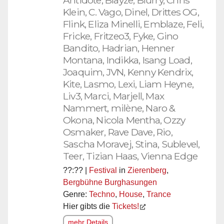
Antidote, Blayze, Blurry, Chris
Klein, C. Vago, Dinel, Drittes OG,
Flink, Eliza Minelli, Emblaze, Feli,
Fricke, Fritzeo3, Fyke, Gino
Bandito, Hadrian, Henner
Montana, Indikka, Isang Load,
Joaquim, JVN, Kenny Kendrix,
Kite, Lasmo, Lexi, Liam Heyne,
Liv3, Marci, Marjell, Max
Nammert, milène, Naro &
Okona, Nicola Mentha, Ozzy
Osmaker, Rave Dave, Rio,
Sascha Moravej, Stina, Sublevel,
Teer, Tizian Haas, Vienna Edge
??:?? |
Festival
in
Zierenberg
,
Bergbühne Burghasungen
Genre:
Techno
,
House
,
Trance
Hier gibts die
Tickets!
mehr Details