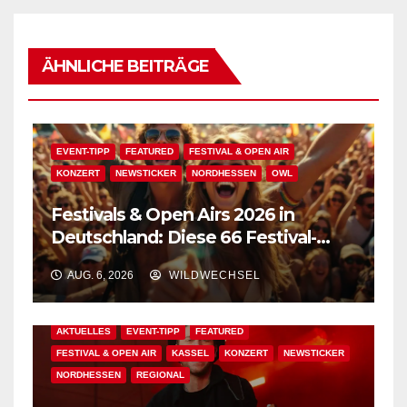
ÄHNLICHE BEITRÄGE
EVENT-TIPP
FEATURED
FESTIVAL & OPEN AIR
KONZERT
NEWSTICKER
NORDHESSEN
OWL
Festivals & Open Airs 2026 in
Deutschland: Diese 66 Festival-
Events warten auf Dich!
AUG. 6, 2026
WILDWECHSEL
AKTUELLES
EVENT-TIPP
FEATURED
FESTIVAL & OPEN AIR
KASSEL
KONZERT
NEWSTICKER
NORDHESSEN
REGIONAL