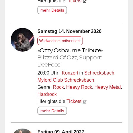
Hier gibts die
Tickets!
mehr Details
Samstag 14. November 2026
Wildwechsel präsentiert:
»Ozzy Osbourne Tribute«
Blizzard Of Ozz, Support:
DeeFoos
20:00 Uhr |
Konzert
in
Schrecksbach
,
Mylord Club Schrecksbach
Genre:
Rock
,
Heavy Rock
,
Heavy Metal
,
Hardrock
Hier gibts die
Tickets!
mehr Details
Freitag 09. April 2027