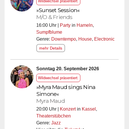
Wildwechsel präsentiert:
»Sunset Session«
M/O & Friends
16:00 Uhr |
Party
in
Hameln
,
Sumpfblume
Genre:
Downtempo
,
House
,
Electronic
mehr Details
Sonntag 20. September 2026
Wildwechsel präsentiert:
»Myra Maud sings Nina
Simone«
Myra Maud
20:00 Uhr |
Konzert
in
Kassel
,
Theaterstübchen
Genre:
Jazz