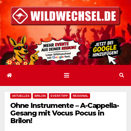
Zum
Inhalt
springen
AKTUELLES
BRILON
EVENT-TIPP
REGIONAL
Ohne Instrumente – A-Cappella-
Gesang mit Vocus Pocus in
Brilon!