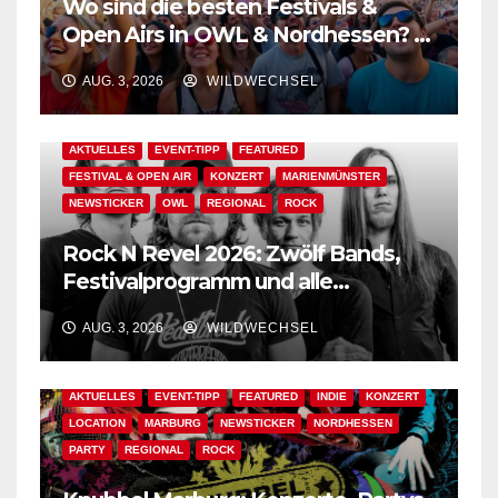
Wo sind die besten Festivals &
Open Airs in OWL & Nordhessen? –
Der Ww-Festival-Planer!
AUG. 3, 2026
WILDWECHSEL
AKTUELLES
EVENT-TIPP
FEATURED
FESTIVAL & OPEN AIR
KONZERT
MARIENMÜNSTER
NEWSTICKER
OWL
REGIONAL
ROCK
Rock N Revel 2026: Zwölf Bands,
Festivalprogramm und alle
wichtigen Informationen!
AUG. 3, 2026
WILDWECHSEL
AKTUELLES
EVENT-TIPP
FEATURED
INDIE
KONZERT
LOCATION
MARBURG
NEWSTICKER
NORDHESSEN
PARTY
REGIONAL
ROCK