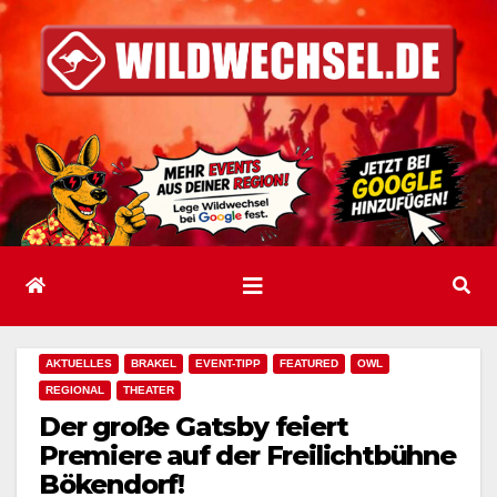
Zum
Inhalt
springen
AKTUELLES
BRAKEL
EVENT-TIPP
FEATURED
OWL
REGIONAL
THEATER
Der große Gatsby feiert
Premiere auf der Freilichtbühne
Bökendorf!