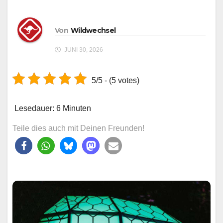
Von
Wildwechsel
JUNI 30, 2026
5/5 - (5 votes)
Lesedauer:
6
Minuten
Teile dies auch mit Deinen Freunden!