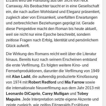
Erzählt wird die Handlung aus der Sicht von Nick
Carraway. Als Beobachter taucht er in eine Gesellschaft
ein, die nach außen Wohlstand und Eleganz präsentiert,
zugleich aber von Einsamkeit, unerfüllten Erwartungen
und zerbrechlichen Beziehungen geprägt ist. Gerade
diese Perspektive macht den Roman bis heute aktuell,
weil sie nicht nur eine Epoche beschreibt, sondern
zeitlose Fragen nach Erfolg, Identität und persönlichem
Glück aufwirft.
Die Wirkung des Romans reicht weit über die Literatur
hinaus. Bereits kurz nach seinem Erscheinen entstand
die erste Verfilmung. Es folgten weitere Kino- und
Fernsehproduktionen, darunter die Verfilmung von 1949
mit
Alan Ladd
, die aufwendig produzierte Kinofassung
von 1974 mit
Robert Redford
und
Mia Farrow
sowie
die internationale Neuverfilmung aus dem Jahr 2013 mit
Leonardo DiCaprio
,
Carey Mulligan
und
Tobey
Maguire
. Jede Interpretation setzte eigene Akzente und
zeigte zugleich, wie zeitlos Fitzgeralds Erzählung