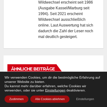
Wildwechsel erscheint seit 1986
(Ausgabe Kassel/Marburg seit
1994). Seit 2021 erscheint
Wildwechsel ausschließlich
online. Laut Auswertung hat sich
dadurch die Zahl der Leser noch
mal deutlich gesteigert.
ÄHNLICHE BEITRÄGE
Wir verwenden Cookies, um dir die bestmögliche Erfahrung auf
unserer Website zu bieten.
Du kannst mehr darüber erfahren, welche Cookies wir
verwenden, oder sie unter
Einstellungen
deaktivieren.
EVENT-TIPP
FEATURED
FESTIVAL & OPEN AIR
KONZERT
NEWSTICKER
NORDHESSEN
OWL
Zustimmen
Alle Cookies ablehnen
Einstellungen