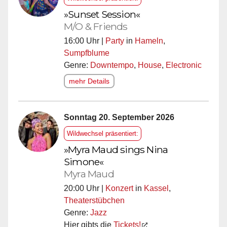
»Sunset Session«
M/O & Friends
16:00 Uhr |
Party
in
Hameln
,
Sumpfblume
Genre:
Downtempo
,
House
,
Electronic
mehr Details
Sonntag 20. September 2026
Wildwechsel präsentiert:
»Myra Maud sings Nina
Simone«
Myra Maud
20:00 Uhr |
Konzert
in
Kassel
,
Theaterstübchen
Genre:
Jazz
Hier gibts die
Tickets!