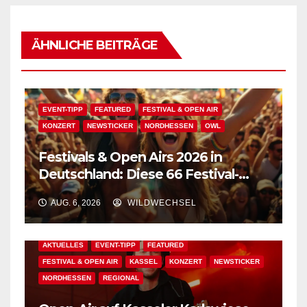
ÄHNLICHE BEITRÄGE
EVENT-TIPP
FEATURED
FESTIVAL & OPEN AIR
KONZERT
NEWSTICKER
NORDHESSEN
OWL
Festivals & Open Airs 2026 in
Deutschland: Diese 66 Festival-
Events warten auf Dich!
AUG. 6, 2026
WILDWECHSEL
AKTUELLES
EVENT-TIPP
FEATURED
FESTIVAL & OPEN AIR
KASSEL
KONZERT
NEWSTICKER
NORDHESSEN
REGIONAL