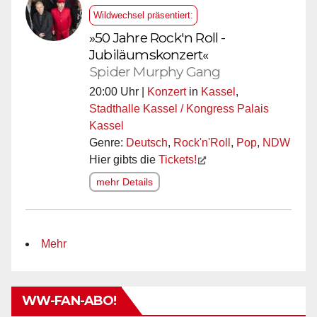
Wildwechsel präsentiert:
»50 Jahre Rock'n Roll -
Jubiläumskonzert«
Spider Murphy Gang
20:00 Uhr |
Konzert
in
Kassel
,
Stadthalle Kassel / Kongress Palais
Kassel
Genre:
Deutsch
,
Rock'n'Roll
,
Pop
,
NDW
Hier gibts die
Tickets!
mehr Details
Mehr
WW-FAN-ABO!