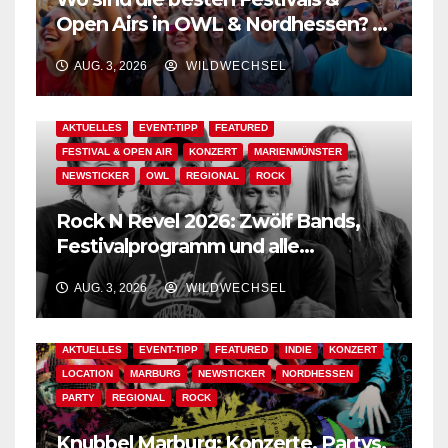
Open Airs in OWL & Nordhessen? –
Der Ww-Festival-Planer!
AUG. 3, 2026
WILDWECHSEL
AKTUELLES
EVENT-TIPP
FEATURED
FESTIVAL & OPEN AIR
KONZERT
MARIENMÜNSTER
NEWSTICKER
OWL
REGIONAL
ROCK
Rock N Revel 2026: Zwölf Bands,
Festivalprogramm und alle
wichtigen Informationen!
AUG. 3, 2026
WILDWECHSEL
AKTUELLES
EVENT-TIPP
FEATURED
INDIE
KONZERT
LOCATION
MARBURG
NEWSTICKER
NORDHESSEN
PARTY
REGIONAL
ROCK
Knubbel Marburg: Konzerte, Partys,