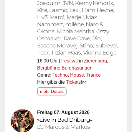
Joaquim, JVN, Kenny Kendrix,
Kite, Lasmo, Lexi, Liam Heyne,
Liv3, Marci, Marjell, Max
Nammert, milène, Naro &
Okona, Nicola Mentha, Ozzy
Osmaker, Rave Dave, Rio,
Sascha Moravej, Stina, Sublevel,
Teer, Tizian Haas, Vienna Edge
16:00 Uhr |
Festival
in
Zierenberg
,
Bergbühne Burghasungen
Genre:
Techno
,
House
,
Trance
Hier gibts die
Tickets!
mehr Details
Freitag 07. August 2026
»Live in Bad Driburg«
DJ Marcus & Markus