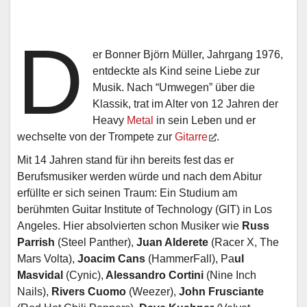
D
er Bonner Björn Müller, Jahrgang 1976,
entdeckte als Kind seine Liebe zur
Musik. Nach “Umwegen” über die
Klassik, trat im Alter von 12 Jahren der
Heavy
Metal
in sein Leben und er
wechselte von der Trompete zur
Gitarre
.
Mit 14 Jahren stand für ihn bereits fest das er
Berufsmusiker werden würde und nach dem Abitur
erfüllte er sich seinen Traum: Ein Studium am
berühmten Guitar Institute of Technology (GIT) in Los
Angeles. Hier absolvierten schon Musiker wie
Russ
Parrish
(Steel Panther),
Juan Alderete
(Racer X, The
Mars Volta),
Joacim Cans
(HammerFall), Pa
ul
Masvidal
(Cynic),
Alessandro Cortini
(Nine Inch
Nails),
Rivers Cuomo
(Weezer),
John Frusciante