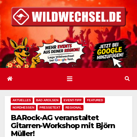
Zum
Inhalt
springen
AKTUELLES
BAD AROLSEN
EVENT-TIPP
FEATURED
NORDHESSEN
PRESSETEXT
REGIONAL
BARock-AG veranstaltet
Gitarren-Workshop mit Björn
Müller!