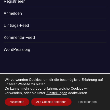
Registrieren
Anmelden
Eintrags-Feed
Kommentar-Feed
WordPress.org
LOGIN FÜR KÜNSTLER / LOCATIONBETREIBER /
Wir verwenden Cookies, um dir die bestmögliche Erfahrung auf
unserer Website zu bieten.
VERANSTALTER
Du kannst mehr darüber erfahren, welche Cookies wir
verwenden, oder sie unter
Einstellungen
deaktivieren.
Du bist Künstler, Locationbetreiber oder Veranstalter? Du
möchtest zukünftig deine Events/Veranstaltungen
Zustimmen
Alle Cookies ablehnen
Einstellungen
eingeben und diese einfach verwalten? Oder du hast