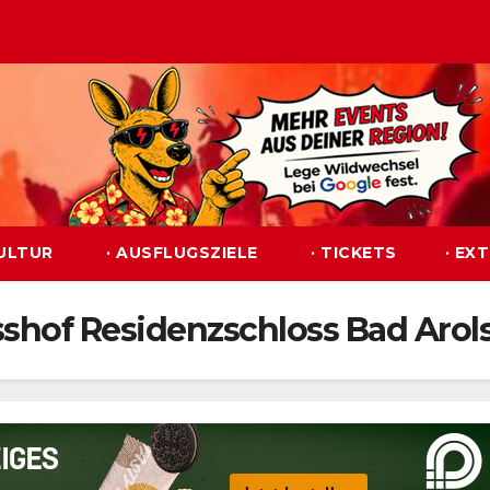
KULTUR
· AUSFLUGSZIELE
· TICKETS
· EX
sshof Residenzschloss Bad Arol