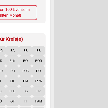
ten 100 Events im
hlten Monat!
ür Kreis(e)
UR
BA
BB
BB
IR
BLK
BO
BOR
EU
DH
DLG
DO
I
EIC
EM
ESW
D
FFB
FG
FR
Ö
GT
H
HAM