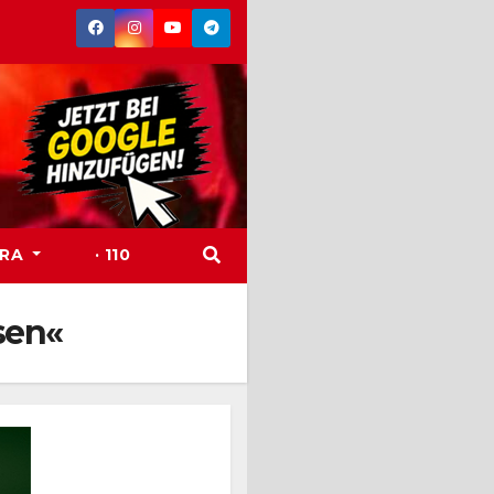
TRA
· 110
sen«