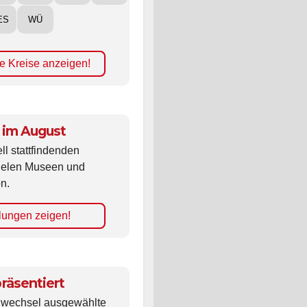
ES
WÜ
e Kreise anzeigen!
 im August
ll stattfindenden
vielen Museen und
n.
lungen zeigen!
räsentiert
ldwechsel ausgewählte