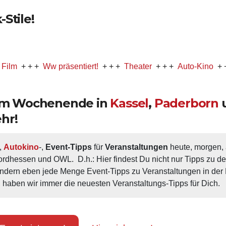
Stile!
+ +
Ww präsentiert!
+ + +
Theater
+ + +
Auto-Kino
+ + +
Mus
 am Wochenende in
Kassel
,
Paderborn
hr!
, 
Autokino
-, 
Event-Tipps
 für 
Veranstaltungen
 heute, morgen
ordhessen und OWL.  D.h.: Hier findest Du nicht nur Tipps zu d
ondern eben jede Menge Event-Tipps zu Veranstaltungen in der N
 haben wir immer die neuesten Veranstaltungs-Tipps für Dich.