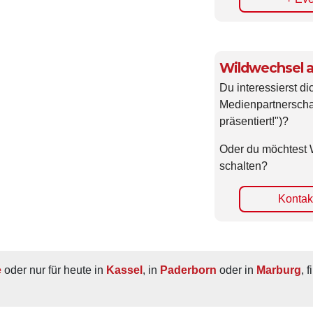
+ Eve
Wildwechsel a
Du interessierst di
Medienpartnerscha
präsentiert!")?
Oder du möchtest 
schalten?
Kontakt
e
 oder nur für heute in 
Kassel
, in 
Paderborn
 oder in 
Marburg
, 