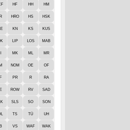
EF
HF
HH
HM
R
HRO
HS
HSK
LE
KN
KS
KUS
DK
LIP
LOS
MAB
I
MK
ML
MR
M
NOM
OE
OF
F
PR
R
RA
E
ROW
RV
SAD
LK
SLS
SO
SON
ÖL
TS
TÜ
UH
B
VS
WAF
WAK