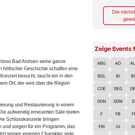
Die nächs
gewä
Zeige Events f
chloss Bad Arolsen seine ganze
ABG
AÖ
A
h höfischer Geschichte schaffen eine
n Konzert besucht, taucht ein in den
BGL
BI
B
nem Ort, der weit über die Region
COE
DEG
D
DON
DÜW
E
nierung und Restaurierung in einem
 Die aufwendig erneuerten Säle bieten
F
FB
F
Die Schlosskonzerte bringen
n und sorgen für ein Programm, das
FRI
GI
G