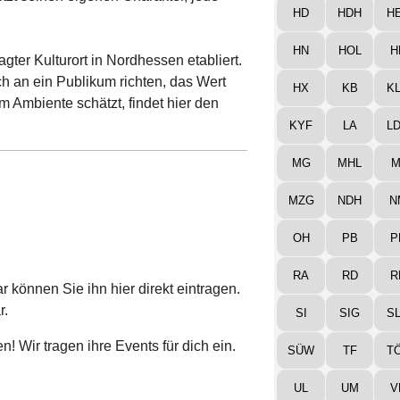
itzt seinen eigenen Charakter, jede
HD
HDH
H
HN
HOL
H
gter Kulturort in Nordhessen etabliert.
h an ein Publikum richten, das Wert
HX
KB
K
 Ambiente schätzt, findet hier den
KYF
LA
L
MG
MHL
M
MZG
NDH
N
OH
PB
P
RA
RD
R
 können Sie ihn hier direkt eintragen.
r.
SI
SIG
S
! Wir tragen ihre Events für dich ein.
SÜW
TF
T
UL
UM
V