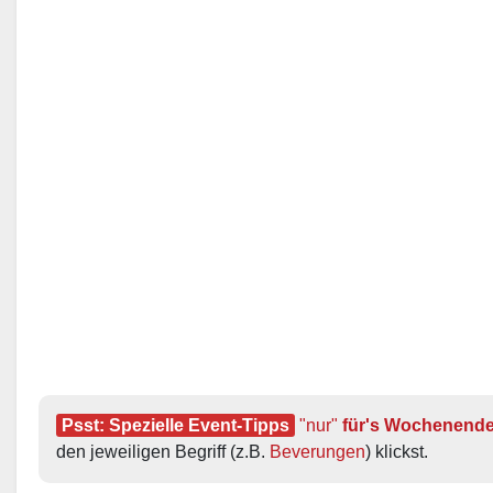
Psst: Spezielle Event-Tipps
"nur"
 für's Wochenend
den jeweiligen Begriff (z.B. 
Beverungen
) klickst.