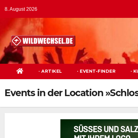
Zum
8. August 2026
Inhalt
springen
· ARTIKEL
· EVENT-FINDER
· 
Events in der Location »Schlo