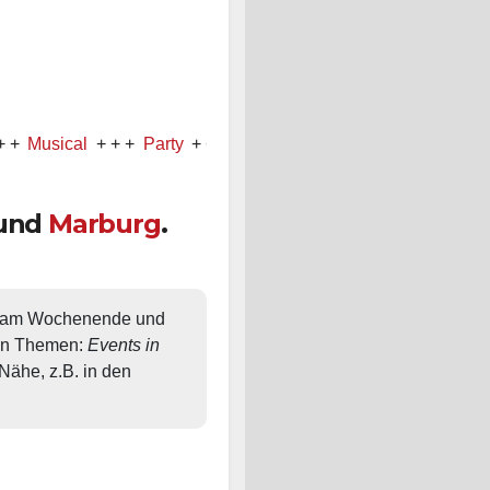
ical
+ + +
Party
+ + +
Konzert
und
Marburg
.
, am Wochenende und 
en Themen: 
Events in 
ähe, z.B. in den 