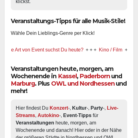
klickst.
Veranstaltungs-Tipps für alle Musik-Stile!
Wähle Dein Lieblings-Genre per Klick!
Art von Event suchst Du heute?
+ + +
Kino / Film
+ + +
Ww präs
Veranstaltungen heute, morgen, am
Wochenende in
Kassel
,
Paderborn
und
Marburg
. Plus
OWL und Nordhessen
und
mehr!
Hier findest Du 
Konzert
-, 
Kultur
-, 
Party
-, 
Live-
Streams
, 
Autokino
-, 
Event-Tipps
 für 
Veranstaltungen
 heute, morgen, am 
Wochenende und danach! Hier oder in der Nähe 
der größeren Städte in Nordhessen und OWL.  