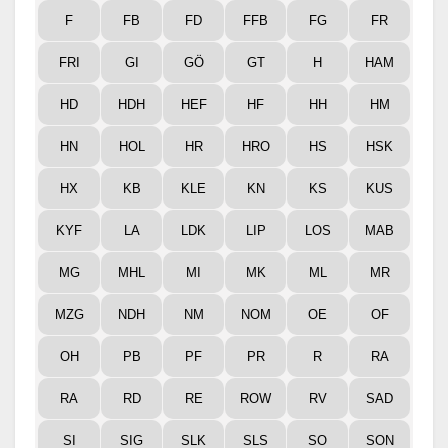
F
FB
FD
FFB
FG
FR
FRI
GI
GÖ
GT
H
HAM
HD
HDH
HEF
HF
HH
HM
HN
HOL
HR
HRO
HS
HSK
HX
KB
KLE
KN
KS
KUS
KYF
LA
LDK
LIP
LOS
MAB
MG
MHL
MI
MK
ML
MR
MZG
NDH
NM
NOM
OE
OF
OH
PB
PF
PR
R
RA
RA
RD
RE
ROW
RV
SAD
SI
SIG
SLK
SLS
SO
SON