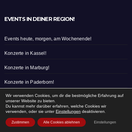
EVENTS IN DEINER REGION!
Events heute, morgen, am Wochenende!
Konzerte in Kassel!
Konzerte in Marburg!
Konzerte in Paderborn!
Wir verwenden Cookies, um dir die bestmögliche Erfahrung auf
Was ist los in Paderborn?
unserer Website zu bieten.
Du kannst mehr darüber erfahren, welche Cookies wir
Was ist heute los in Kassel?
verwenden, oder sie unter
Einstellungen
deaktivieren.
Zustimmen
Alle Cookies ablehnen
Einstellungen
Was ist los in Marburg?