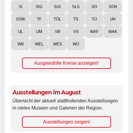
SI
SIG
SLK
SLS
SO
SON
SÜW
TF
TÖL
TS
TÜ
UH
UL
UM
VB
VS
WAF
WAK
WB
WEL
WES
WÜ
Ausgewählte Kreise anzeigen!
Ausstellungen im August
Übersicht der aktuell stattfindenden Ausstellungen
in vielen Museen und Galerien der Region.
Ausstellungen zeigen!