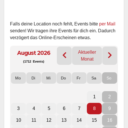
Falls deine Location noch fehlt, Events bitte
per Mail
senden! Wir tragen ihre Events für dich ein. Dadurch
verzögert das Online-Erscheinen etwas.
August 2026
Aktueller
Monat
(1712 Events)
Mo
Di
Mi
Do
Fr
Sa
So
1
2
3
4
5
6
7
8
9
10
11
12
13
14
15
16