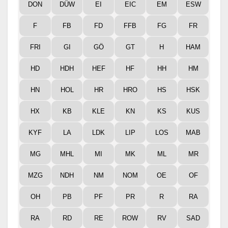
DON
DÜW
EI
EIC
EM
ESW
F
FB
FD
FFB
FG
FR
FRI
GI
GÖ
GT
H
HAM
HD
HDH
HEF
HF
HH
HM
HN
HOL
HR
HRO
HS
HSK
HX
KB
KLE
KN
KS
KUS
KYF
LA
LDK
LIP
LOS
MAB
MG
MHL
MI
MK
ML
MR
MZG
NDH
NM
NOM
OE
OF
OH
PB
PF
PR
R
RA
RA
RD
RE
ROW
RV
SAD