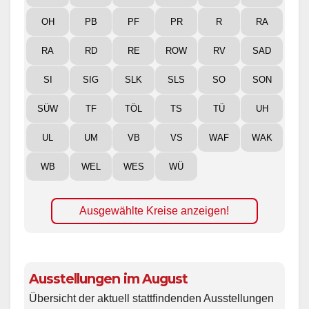
OH
PB
PF
PR
R
RA
RA
RD
RE
ROW
RV
SAD
SI
SIG
SLK
SLS
SO
SON
SÜW
TF
TÖL
TS
TÜ
UH
UL
UM
VB
VS
WAF
WAK
WB
WEL
WES
WÜ
Ausgewählte Kreise anzeigen!
Ausstellungen im August
Übersicht der aktuell stattfindenden Ausstellungen