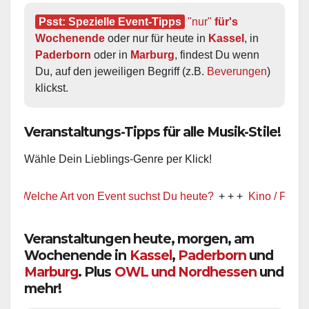
Psst: Spezielle Event-Tipps
"nur"
 für's 
Wochenende
 oder nur für heute in 
Kassel
, in 
Paderborn
 oder in 
Marburg
, findest Du wenn 
Du, auf den jeweiligen Begriff (z.B. 
Beverungen
) 
klickst.
Veranstaltungs-Tipps für alle Musik-Stile!
Wähle Dein Lieblings-Genre per Klick!
Welche Art von Event suchst Du heute?
+ + +
Kino / Film
+ + +
Veranstaltungen heute, morgen, am
Wochenende in
Kassel
,
Paderborn
und
Marburg
. Plus
OWL und Nordhessen
und
mehr!