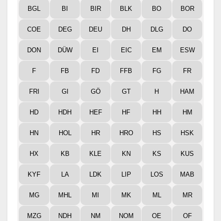
BGL
BI
BIR
BLK
BO
BOR
COE
DEG
DEU
DH
DLG
DO
DON
DÜW
EI
EIC
EM
ESW
F
FB
FD
FFB
FG
FR
FRI
GI
GÖ
GT
H
HAM
HD
HDH
HEF
HF
HH
HM
HN
HOL
HR
HRO
HS
HSK
HX
KB
KLE
KN
KS
KUS
KYF
LA
LDK
LIP
LOS
MAB
MG
MHL
MI
MK
ML
MR
MZG
NDH
NM
NOM
OE
OF