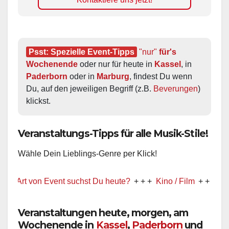
Psst: Spezielle Event-Tipps
"nur"
 für's 
Wochenende
 oder nur für heute in 
Kassel
, in 
Paderborn
 oder in 
Marburg
, findest Du wenn 
Du, auf den jeweiligen Begriff (z.B. 
Beverungen
) 
klickst.
Veranstaltungs-Tipps für alle Musik-Stile!
Wähle Dein Lieblings-Genre per Klick!
 von Event suchst Du heute?
+ + +
Kino / Film
+ + +
Ww präsent
Veranstaltungen heute, morgen, am
Wochenende in
Kassel
,
Paderborn
und