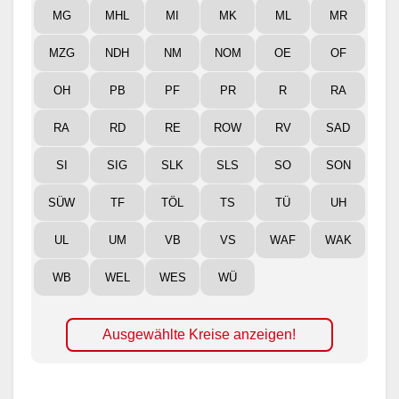
MG
MHL
MI
MK
ML
MR
MZG
NDH
NM
NOM
OE
OF
OH
PB
PF
PR
R
RA
RA
RD
RE
ROW
RV
SAD
SI
SIG
SLK
SLS
SO
SON
SÜW
TF
TÖL
TS
TÜ
UH
UL
UM
VB
VS
WAF
WAK
WB
WEL
WES
WÜ
Ausgewählte Kreise anzeigen!