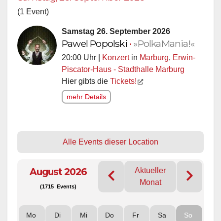
(1 Event)
Samstag 26. September 2026
Pawel Popolski
•
»PolkaMania!«
20:00 Uhr |
Konzert
in
Marburg
,
Erwin-
Piscator-Haus - Stadthalle Marburg
Hier gibts die
Tickets!
mehr Details
Alle Events dieser Location
August 2026
Aktueller
Monat
(1715 Events)
Mo
Di
Mi
Do
Fr
Sa
So