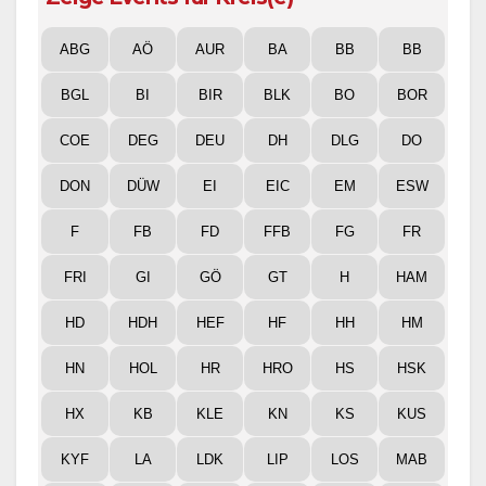
ABG
AÖ
AUR
BA
BB
BB
BGL
BI
BIR
BLK
BO
BOR
COE
DEG
DEU
DH
DLG
DO
DON
DÜW
EI
EIC
EM
ESW
F
FB
FD
FFB
FG
FR
FRI
GI
GÖ
GT
H
HAM
HD
HDH
HEF
HF
HH
HM
HN
HOL
HR
HRO
HS
HSK
HX
KB
KLE
KN
KS
KUS
KYF
LA
LDK
LIP
LOS
MAB