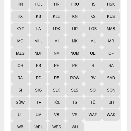
HN
HOL
HR
HRO
HS
HSK
HX
KB
KLE
KN
KS
KUS
KYF
LA
LDK
LIP
LOS
MAB
MG
MHL
MI
MK
ML
MR
MZG
NDH
NM
NOM
OE
OF
OH
PB
PF
PR
R
RA
RA
RD
RE
ROW
RV
SAD
SI
SIG
SLK
SLS
SO
SON
SÜW
TF
TÖL
TS
TÜ
UH
UL
UM
VB
VS
WAF
WAK
WB
WEL
WES
WÜ