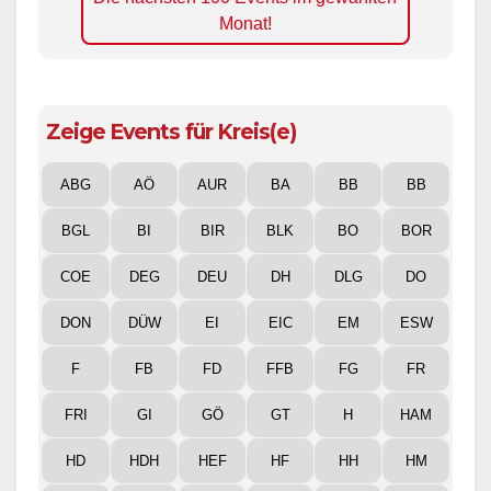
Monat!
Zeige Events für Kreis(e)
ABG
AÖ
AUR
BA
BB
BB
BGL
BI
BIR
BLK
BO
BOR
COE
DEG
DEU
DH
DLG
DO
DON
DÜW
EI
EIC
EM
ESW
F
FB
FD
FFB
FG
FR
FRI
GI
GÖ
GT
H
HAM
HD
HDH
HEF
HF
HH
HM