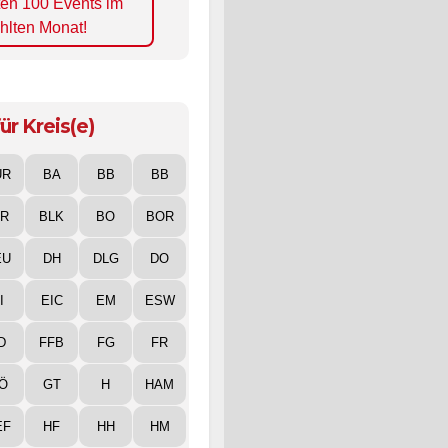
ten 100 Events im
hlten Monat!
ür Kreis(e)
UR
BA
BB
BB
IR
BLK
BO
BOR
EU
DH
DLG
DO
I
EIC
EM
ESW
D
FFB
FG
FR
Ö
GT
H
HAM
EF
HF
HH
HM