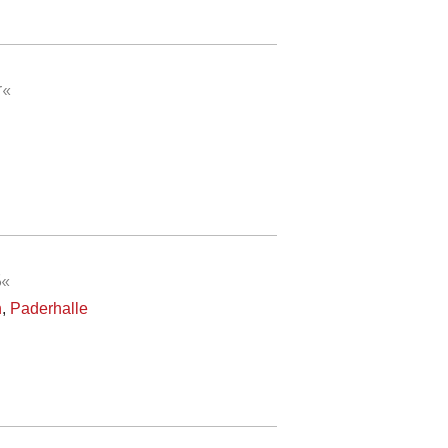
r«
«
n
,
Paderhalle