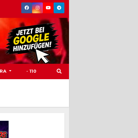
TRA
· 110