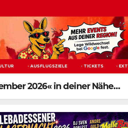
KULTUR
· AUSFLUGSZIELE
· TICKETS
· EX
tember 2026« in deiner Nähe…