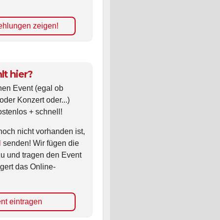
hlungen zeigen!
lt hier?
nen Event (egal ob
oder Konzert oder...)
ostenlos + schnell!
noch nicht vorhanden ist,
l
senden! Wir fügen die
zu und tragen den Event
gert das Online-
nt eintragen