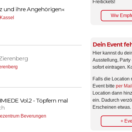
Freitickets!
 und ihre Angehörigen«
Ww Empfe
Kassel
Dein Event feh
Hier kannst du dei
 Zierenberg
Ausstellung, Party 
ierenberg
sofort eintragen. K
Falls die Location 
Event bitte
per Mai
Location dann hin
IEDE Vol.2 - Töpfern mal
ein. Dadurch verzö
ch
Erscheinen etwas.
ezentrum Beverungen
+ Eve