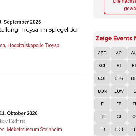
Die nächs
gewä
20. September 2026
tellung: Treysa im Spiegel der
Zeige Events f
ysa
,
Hospitalskapelle Treysa
ABG
AÖ
A
BGL
BI
B
COE
DEG
D
DON
DÜW
E
F
FB
F
11. Oktober 2026
FRI
GI
G
tav Behre
en
,
Möbelmuseum Steinheim
HD
HDH
H