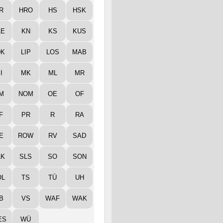
R
HRO
HS
HSK
LE
KN
KS
KUS
DK
LIP
LOS
MAB
I
MK
ML
MR
M
NOM
OE
OF
F
PR
R
RA
E
ROW
RV
SAD
LK
SLS
SO
SON
ÖL
TS
TÜ
UH
B
VS
WAF
WAK
ES
WÜ