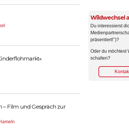
Wildwechsel a
sel
Du interessierst di
Medienpartnerscha
präsentiert!")?
Oder du möchtest 
 Kinderflohmarkt«
schalten?
Kontakt
n – Film und Gespräch zur
 Hameln