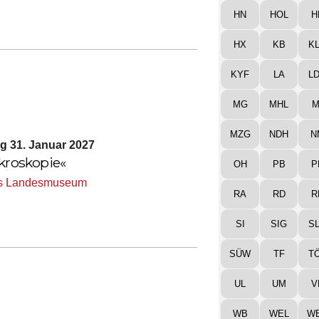
HN
HOL
H
HX
KB
K
KYF
LA
L
MG
MHL
M
MZG
NDH
N
ag 31. Januar 2027
ikroskopie«
OH
PB
P
s Landesmuseum
RA
RD
R
SI
SIG
S
SÜW
TF
T
UL
UM
V
WB
WEL
W