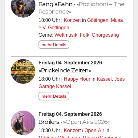
BanglaBahn
•
»Protidhoni – The
Resonance«
18:00 Uhr |
Konzert
in
Göttingen
,
Musa
e.V. Göttingen
Genre:
Weltmusik
,
Folk
,
Chorgesang
mehr Details
Freitag 04. September 2026
»Prickelnde Zeiten«
18:00 Uhr |
Happy Hour
in
Kassel
,
Joes
Garage Kassel
mehr Details
Freitag 04. September 2026
Broilers
•
»Open Airs 2026«
18:30 Uhr |
Konzert
/
Open-Air
in
Münster, Westfalen
,
Messe+Congress