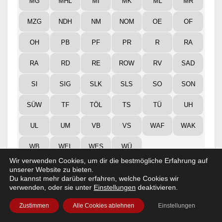
MG
MHL
MI
MK
ML
MR
MZG
NDH
NM
NOM
OE
OF
OH
PB
PF
PR
R
RA
RA
RD
RE
ROW
RV
SAD
SI
SIG
SLK
SLS
SO
SON
SÜW
TF
TÖL
TS
TÜ
UH
UL
UM
VB
VS
WAF
WAK
WB
WEL
WES
WÜ
Wir verwenden Cookies, um dir die bestmögliche Erfahrung auf
unserer Website zu bieten.
Ausgewählte Kreise anzeigen!
Du kannst mehr darüber erfahren, welche Cookies wir
verwenden, oder sie unter
Einstellungen
deaktivieren.
Zustimmen
Alle Cookies ablehnen
Einstellungen