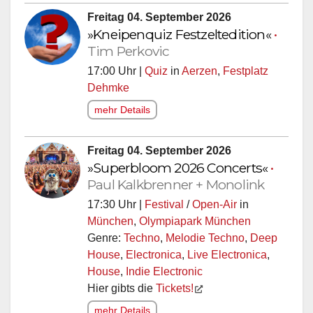
Freitag 04. September 2026
»Kneipenquiz Festzeltedition«
•
Tim Perkovic
17:00 Uhr |
Quiz
in
Aerzen
,
Festplatz
Dehmke
mehr Details
Freitag 04. September 2026
»Superbloom 2026 Concerts«
•
Paul Kalkbrenner + Monolink
17:30 Uhr |
Festival
/
Open-Air
in
München
,
Olympiapark München
Genre:
Techno
,
Melodie Techno
,
Deep
House
,
Electronica
,
Live Electronica
,
House
,
Indie Electronic
Hier gibts die
Tickets!
mehr Details