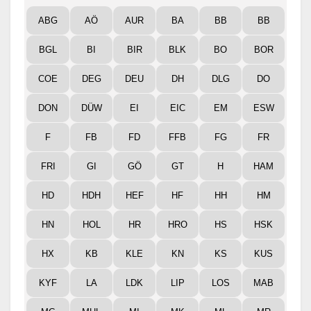
ABG
AÖ
AUR
BA
BB
BB
BGL
BI
BIR
BLK
BO
BOR
COE
DEG
DEU
DH
DLG
DO
DON
DÜW
EI
EIC
EM
ESW
F
FB
FD
FFB
FG
FR
FRI
GI
GÖ
GT
H
HAM
HD
HDH
HEF
HF
HH
HM
HN
HOL
HR
HRO
HS
HSK
HX
KB
KLE
KN
KS
KUS
KYF
LA
LDK
LIP
LOS
MAB