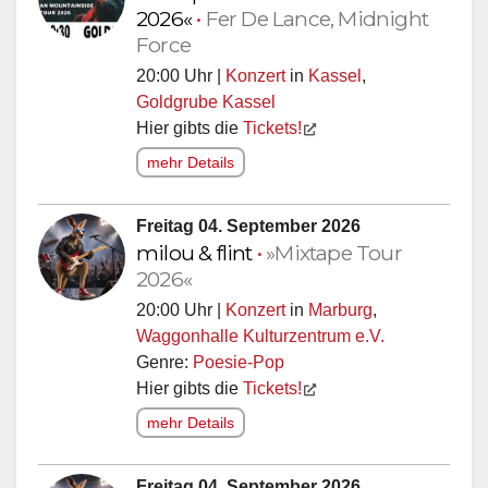
2026«
•
Fer De Lance, Midnight
Force
20:00 Uhr |
Konzert
in
Kassel
,
Goldgrube Kassel
Hier gibts die
Tickets!
mehr Details
Freitag 04. September 2026
milou & flint
•
»Mixtape Tour
2026«
20:00 Uhr |
Konzert
in
Marburg
,
Waggonhalle Kulturzentrum e.V.
Genre:
Poesie-Pop
Hier gibts die
Tickets!
mehr Details
Freitag 04. September 2026