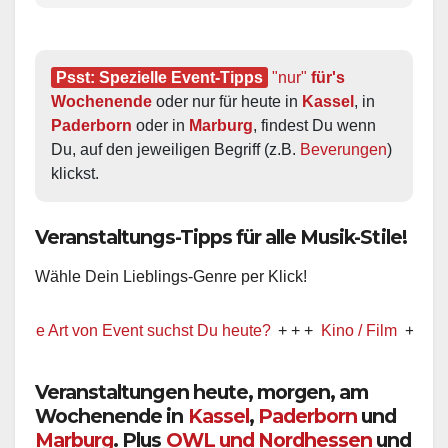
Psst: Spezielle Event-Tipps
"nur"
 für's 
Wochenende
 oder nur für heute in 
Kassel
, in 
Paderborn
 oder in 
Marburg
, findest Du wenn 
Du, auf den jeweiligen Begriff (z.B. 
Beverungen
) 
klickst.
Veranstaltungs-Tipps für alle Musik-Stile!
Wähle Dein Lieblings-Genre per Klick!
 Art von Event suchst Du heute?
+ + +
Kino / Film
+ + +
Ww prä
Veranstaltungen heute, morgen, am
Wochenende in
Kassel
,
Paderborn
und
Marburg
. Plus
OWL und Nordhessen
und