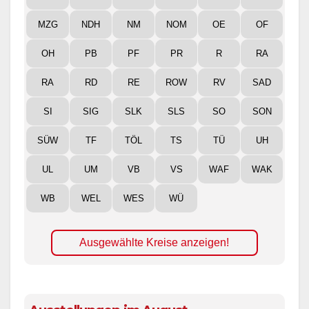
MZG
NDH
NM
NOM
OE
OF
OH
PB
PF
PR
R
RA
RA
RD
RE
ROW
RV
SAD
SI
SIG
SLK
SLS
SO
SON
SÜW
TF
TÖL
TS
TÜ
UH
UL
UM
VB
VS
WAF
WAK
WB
WEL
WES
WÜ
Ausgewählte Kreise anzeigen!