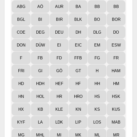
ABG
AÖ
AUR
BA
BB
BB
BGL
BI
BIR
BLK
BO
BOR
COE
DEG
DEU
DH
DLG
DO
DON
DÜW
EI
EIC
EM
ESW
F
FB
FD
FFB
FG
FR
FRI
GI
GÖ
GT
H
HAM
HD
HDH
HEF
HF
HH
HM
HN
HOL
HR
HRO
HS
HSK
HX
KB
KLE
KN
KS
KUS
KYF
LA
LDK
LIP
LOS
MAB
MG
MHL
MI
MK
ML
MR