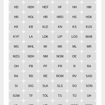
HD
HDH
HEF
HF
HH
HM
HN
HOL
HR
HRO
HS
HSK
HX
KB
KLE
KN
KS
KUS
KYF
LA
LDK
LIP
LOS
MAB
MG
MHL
MI
MK
ML
MR
MZG
NDH
NM
NOM
OE
OF
OH
PB
PF
PR
R
RA
RA
RD
RE
ROW
RV
SAD
SI
SIG
SLK
SLS
SO
SON
SÜW
TF
TÖL
TS
TÜ
UH