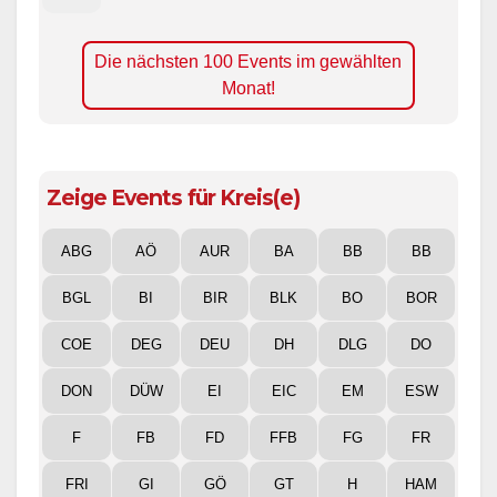
Die nächsten 100 Events im gewählten
Monat!
Zeige Events für Kreis(e)
ABG
AÖ
AUR
BA
BB
BB
BGL
BI
BIR
BLK
BO
BOR
COE
DEG
DEU
DH
DLG
DO
DON
DÜW
EI
EIC
EM
ESW
F
FB
FD
FFB
FG
FR
FRI
GI
GÖ
GT
H
HAM