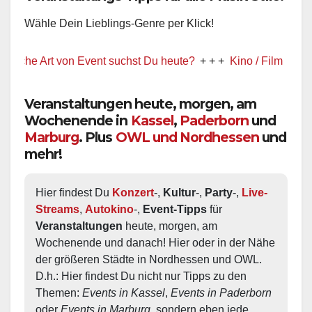
Wähle Dein Lieblings-Genre per Klick!
 Art von Event suchst Du heute?
+ + +
Kino / Film
+ + +
Ww prä
Veranstaltungen heute, morgen, am
Wochenende in
Kassel
,
Paderborn
und
Marburg
. Plus
OWL und Nordhessen
und
mehr!
Hier findest Du 
Konzert
-, 
Kultur
-, 
Party
-, 
Live-
Streams
, 
Autokino
-, 
Event-Tipps
 für 
Veranstaltungen
 heute, morgen, am 
Wochenende und danach! Hier oder in der Nähe 
der größeren Städte in Nordhessen und OWL.  
D.h.: Hier findest Du nicht nur Tipps zu den 
Themen: 
Events in Kassel
, 
Events in Paderborn
oder 
Events in Marburg
, sondern eben jede 