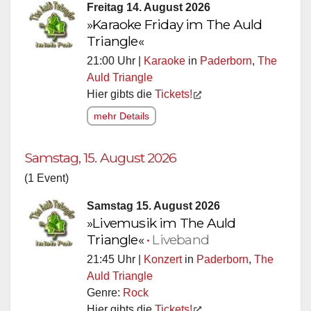
Freitag 14. August 2026
»Karaoke Friday im The Auld
Triangle«
21:00 Uhr |
Karaoke
in
Paderborn
,
The
Auld Triangle
Hier gibts die
Tickets!
mehr Details
Samstag, 15. August 2026
(1 Event)
Samstag 15. August 2026
»Livemusik im The Auld
Triangle«
•
Liveband
21:45 Uhr |
Konzert
in
Paderborn
,
The
Auld Triangle
Genre:
Rock
Hier gibts die
Tickets!