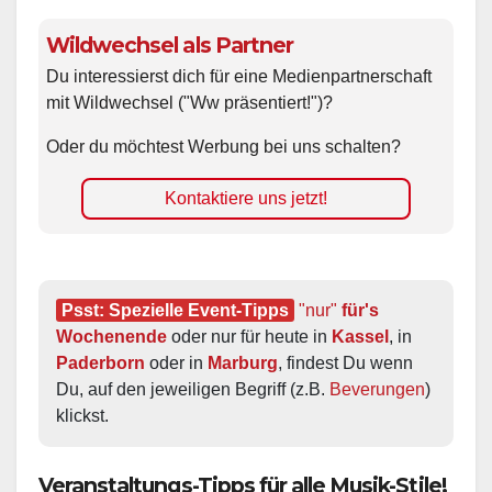
Wildwechsel als Partner
Du interessierst dich für eine Medienpartnerschaft
mit Wildwechsel ("Ww präsentiert!")?
Oder du möchtest Werbung bei uns schalten?
Kontaktiere uns jetzt!
Psst: Spezielle Event-Tipps
"nur"
 für's 
Wochenende
 oder nur für heute in 
Kassel
, in 
Paderborn
 oder in 
Marburg
, findest Du wenn 
Du, auf den jeweiligen Begriff (z.B. 
Beverungen
) 
klickst.
Veranstaltungs-Tipps für alle Musik-Stile!