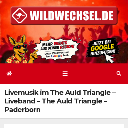
Zum
Inhalt
springen
Livemusik im The Auld Triangle –
Liveband – The Auld Triangle –
Paderborn