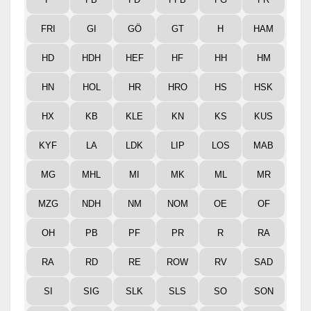
FRI
GI
GÖ
GT
H
HAM
HD
HDH
HEF
HF
HH
HM
HN
HOL
HR
HRO
HS
HSK
HX
KB
KLE
KN
KS
KUS
KYF
LA
LDK
LIP
LOS
MAB
MG
MHL
MI
MK
ML
MR
MZG
NDH
NM
NOM
OE
OF
OH
PB
PF
PR
R
RA
RA
RD
RE
ROW
RV
SAD
SI
SIG
SLK
SLS
SO
SON