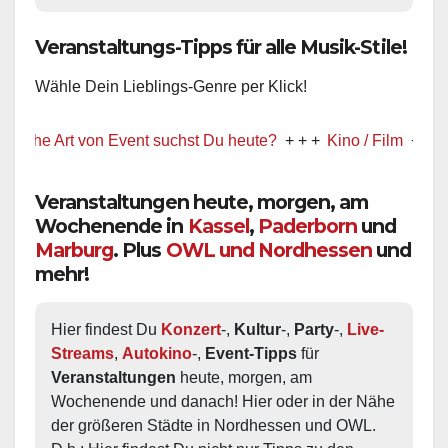
Veranstaltungs-Tipps für alle Musik-Stile!
Wähle Dein Lieblings-Genre per Klick!
Art von Event suchst Du heute?
+ + +
Kino / Film
+ + +
Ww prä
Veranstaltungen heute, morgen, am
Wochenende in
Kassel
,
Paderborn
und
Marburg
. Plus
OWL und Nordhessen
und
mehr!
Hier findest Du 
Konzert
-, 
Kultur
-, 
Party
-, 
Live-
Streams
, 
Autokino
-, 
Event-Tipps
 für 
Veranstaltungen
 heute, morgen, am 
Wochenende und danach! Hier oder in der Nähe 
der größeren Städte in Nordhessen und OWL.  