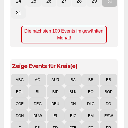
24
25
26
27
28
29
30
31
Die nächsten 100 Events im gewählten
Monat!
Zeige Events für Kreis(e)
ABG
AÖ
AUR
BA
BB
BB
BGL
BI
BIR
BLK
BO
BOR
COE
DEG
DEU
DH
DLG
DO
DON
DÜW
EI
EIC
EM
ESW
F
FB
FD
FFB
FG
FR