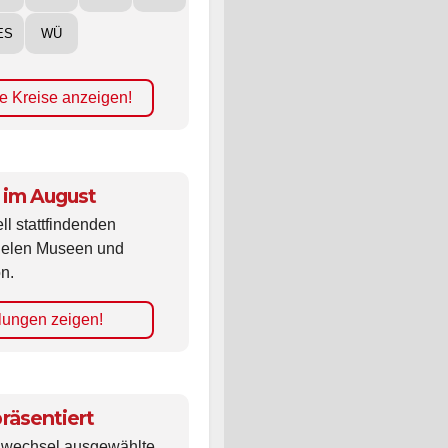
ES
WÜ
e Kreise anzeigen!
 im August
ll stattfindenden
vielen Museen und
n.
lungen zeigen!
räsentiert
ldwechsel ausgewählte