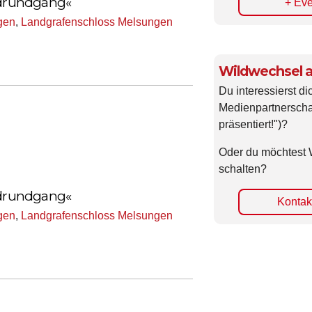
endrundgang«
+ Eve
gen
,
Landgrafenschloss Melsungen
Wildwechsel a
Du interessierst di
Medienpartnerscha
präsentiert!")?
Oder du möchtest 
schalten?
endrundgang«
Kontakt
gen
,
Landgrafenschloss Melsungen