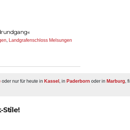
endrundgang«
gen
,
Landgrafenschloss Melsungen
e
 oder nur für heute in 
Kassel
, in 
Paderborn
 oder in 
Marburg
, 
Stile!