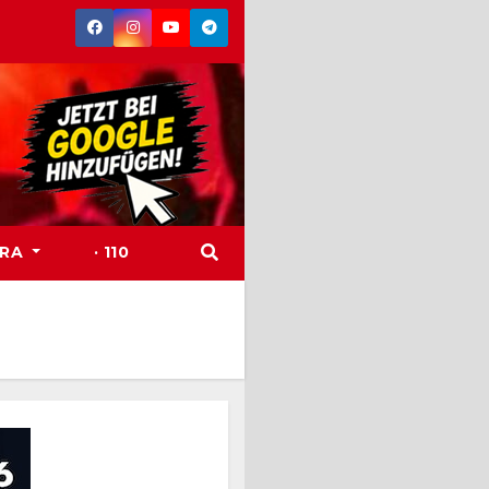
TRA
· 110