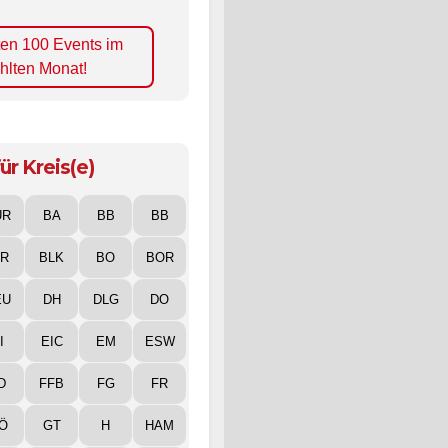
ten 100 Events im
hlten Monat!
ür Kreis(e)
UR
BA
BB
BB
IR
BLK
BO
BOR
EU
DH
DLG
DO
I
EIC
EM
ESW
D
FFB
FG
FR
Ö
GT
H
HAM