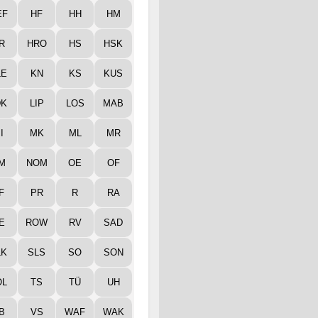
EF
HF
HH
HM
R
HRO
HS
HSK
LE
KN
KS
KUS
DK
LIP
LOS
MAB
I
MK
ML
MR
M
NOM
OE
OF
F
PR
R
RA
E
ROW
RV
SAD
LK
SLS
SO
SON
ÖL
TS
TÜ
UH
B
VS
WAF
WAK