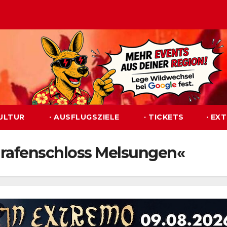
KULTUR
· AUSFLUGSZIELE
· TICKETS
· EX
grafenschloss Melsungen«