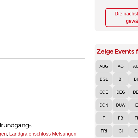
Die nächs
gewä
Zeige Events f
ABG
AÖ
A
BGL
BI
B
COE
DEG
D
DON
DÜW
E
F
FB
F
endrundgang«
FRI
GI
G
gen
,
Landgrafenschloss Melsungen