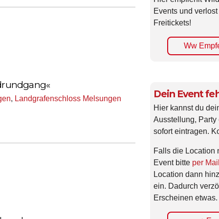
Events und verlost
Freitickets!
Ww Empfe
endrundgang«
Dein Event feh
gen
,
Landgrafenschloss Melsungen
Hier kannst du dei
Ausstellung, Party 
sofort eintragen. K
Falls die Location 
Event bitte
per Mai
Location dann hin
ein. Dadurch verzö
Erscheinen etwas.