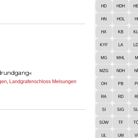
HD
HDH
H
HN
HOL
H
HX
KB
K
KYF
LA
L
MG
MHL
M
MZG
NDH
N
endrundgang«
gen
,
Landgrafenschloss Melsungen
OH
PB
P
RA
RD
R
SI
SIG
S
SÜW
TF
T
UL
UM
V