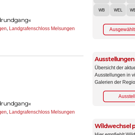
WB
WEL
W
endrundgang«
gen
,
Landgrafenschloss Melsungen
Ausgewählt
Ausstellungen
Übersicht der aktue
Ausstellungen in 
Galerien der Regio
Ausstel
endrundgang«
gen
,
Landgrafenschloss Melsungen
Wildwechsel p
Hier empfiehlt Wi