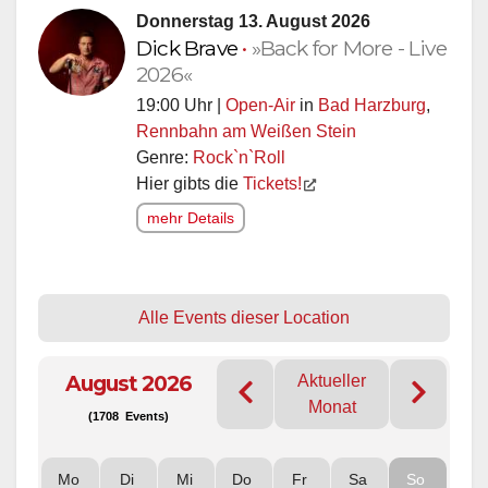
Donnerstag 13. August 2026
Dick Brave
•
»Back for More - Live
2026«
19:00 Uhr |
Open-Air
in
Bad Harzburg
,
Rennbahn am Weißen Stein
Genre:
Rock`n`Roll
Hier gibts die
Tickets!
mehr Details
Alle Events dieser Location
August 2026
Aktueller
Monat
(1708 Events)
Mo
Di
Mi
Do
Fr
Sa
So