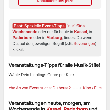
Kontaktiere uns jetzt!
Psst: Spezielle Event-Tipps
"nur"
 für's 
Wochenende
 oder nur für heute in 
Kassel
, in 
Paderborn
 oder in 
Marburg
, findest Du wenn 
Du, auf den jeweiligen Begriff (z.B. 
Beverungen
) 
klickst.
Veranstaltungs-Tipps für alle Musik-Stile!
Wähle Dein Lieblings-Genre per Klick!
e Art von Event suchst Du heute?
+ + +
Kino / Film
+ + +
Veranstaltungen heute, morgen, am
Wochenende in
Kassel
,
Paderborn
und