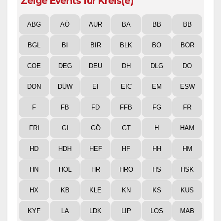
Zeige Events für Kreis(e)
ABG
AÖ
AUR
BA
BB
BB
BGL
BI
BIR
BLK
BO
BOR
COE
DEG
DEU
DH
DLG
DO
DON
DÜW
EI
EIC
EM
ESW
F
FB
FD
FFB
FG
FR
FRI
GI
GÖ
GT
H
HAM
HD
HDH
HEF
HF
HH
HM
HN
HOL
HR
HRO
HS
HSK
HX
KB
KLE
KN
KS
KUS
KYF
LA
LDK
LIP
LOS
MAB