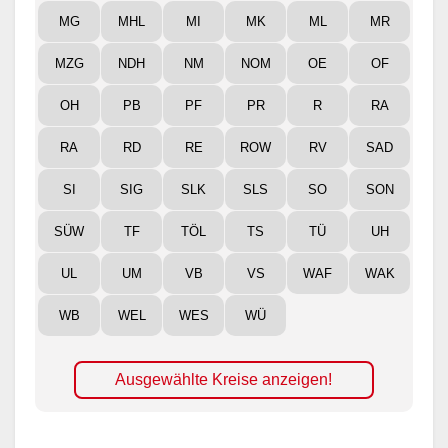
MG
MHL
MI
MK
ML
MR
MZG
NDH
NM
NOM
OE
OF
OH
PB
PF
PR
R
RA
RA
RD
RE
ROW
RV
SAD
SI
SIG
SLK
SLS
SO
SON
SÜW
TF
TÖL
TS
TÜ
UH
UL
UM
VB
VS
WAF
WAK
WB
WEL
WES
WÜ
Ausgewählte Kreise anzeigen!