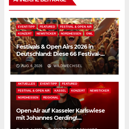
EVENT-TIPP
FEATURED
FESTIVAL & OPEN AIR
KONZERT
NEWSTICKER
NORDHESSEN
OWL
Festivals & Open Airs 2026 in
Deutschland: Diese 66 Festival-
Events warten auf Dich!
AUG. 6, 2026
WILDWECHSEL
AKTUELLES
EVENT-TIPP
FEATURED
FESTIVAL & OPEN AIR
KASSEL
KONZERT
NEWSTICKER
NORDHESSEN
REGIONAL
Open-Air auf Kasseler Karlswiese
mit Johannes Oerding!
Zusatzkontingent an Tickets