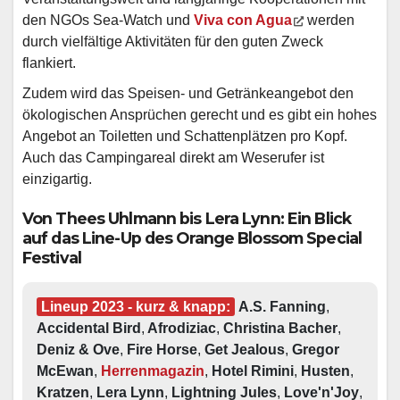
den NGOs Sea-Watch und
Viva con Agua
werden
durch vielfältige Aktivitäten für den guten Zweck
flankiert.
Zudem wird das Speisen- und Getränkeangebot den
ökologischen Ansprüchen gerecht und es gibt ein hohes
Angebot an Toiletten und Schattenplätzen pro Kopf.
Auch das Campingareal direkt am Weserufer ist
einzigartig.
Von Thees Uhlmann bis Lera Lynn: Ein Blick
auf das Line-Up des Orange Blossom Special
Festival
Lineup 2023 - kurz & knapp:
A.S. Fanning
,
Accidental Bird
,
 Afrodiziac
,
 Christina Bacher
,
Deniz & Ove
,
 Fire Horse
,
 Get Jealous
,
 Gregor 
McEwan
,
Herrenmagazin
,
 Hotel Rimini
,
 Husten
,
Kratzen
,
 Lera Lynn
,
 Lightning Jules
,
 Love'n'Joy
,