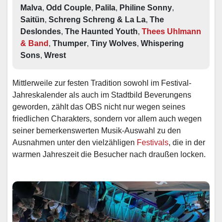
Malva
,
 Odd Couple
,
 Palila
,
 Philine Sonny
,
Saitün
,
 Schreng Schreng & La La
,
 The 
Deslondes
,
 The Haunted Youth
,
Thees Uhlmann 
& Band
,
 Thumper
,
 Tiny Wolves
,
 Whispering 
Sons
,
 Wrest
Mittlerweile zur festen Tradition sowohl im Festival-
Jahreskalender als auch im Stadtbild Beverungens
geworden, zählt das OBS nicht nur wegen seines
friedlichen Charakters, sondern vor allem auch wegen
seiner bemerkenswerten Musik-Auswahl zu den
Ausnahmen unter den vielzähligen
Festivals
, die in der
warmen Jahreszeit die Besucher nach draußen locken.