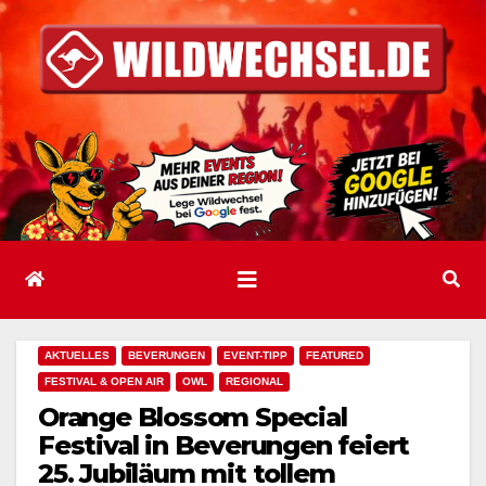
Zum
Inhalt
springen
AKTUELLES
BEVERUNGEN
EVENT-TIPP
FEATURED
FESTIVAL & OPEN AIR
OWL
REGIONAL
Orange Blossom Special
Festival in Beverungen feiert
25. Jubiläum mit tollem