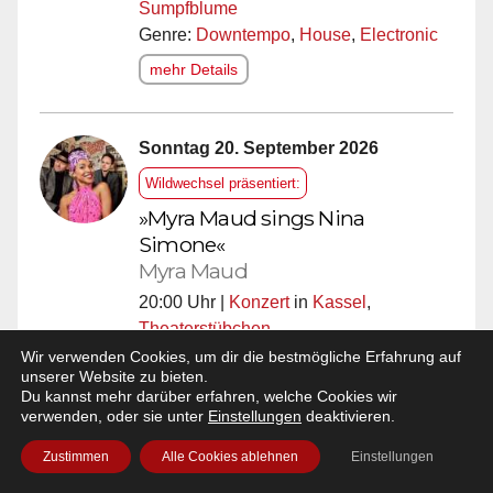
Sumpfblume
Genre:
Downtempo
,
House
,
Electronic
mehr Details
Sonntag 20. September 2026
Wildwechsel präsentiert:
»Myra Maud sings Nina
Simone«
Myra Maud
20:00 Uhr |
Konzert
in
Kassel
,
Theaterstübchen
Genre:
Jazz
Wir verwenden Cookies, um dir die bestmögliche Erfahrung auf
unserer Website zu bieten.
Hier gibts die
Tickets!
Du kannst mehr darüber erfahren, welche Cookies wir
verwenden, oder sie unter
Einstellungen
deaktivieren.
mehr Details
Zustimmen
Alle Cookies ablehnen
Einstellungen