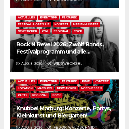
AKTUELLES
EVENT-TIPP
FEATURED
FESTIVAL & OPEN AIR
KONZERT
MARIENMÜNSTER
NEWSTICKER
OWL
REGIONAL
ROCK
Rock N Revel 2026: Zwölf Bands,
Festivalprogramm und alle
wichtigen Informationen!
AUG. 3, 2026
WILDWECHSEL
AKTUELLES
EVENT-TIPP
FEATURED
INDIE
KONZERT
LOCATION
MARBURG
NEWSTICKER
NORDHESSEN
PARTY
REGIONAL
ROCK
Knubbel Marburg: Konzerte, Partys,
Kleinkunst und Biergarten!
AUG. 3, 2026
FEDOR WALDSCHMIDT