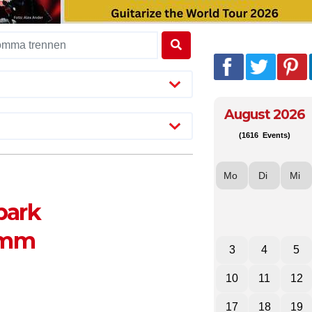
August 2026
(1616 Events)
Mo
Di
Mi
park
ramm
3
4
5
10
11
12
17
18
19