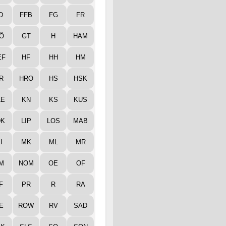
D
FFB
FG
FR
Ö
GT
H
HAM
EF
HF
HH
HM
R
HRO
HS
HSK
LE
KN
KS
KUS
DK
LIP
LOS
MAB
I
MK
ML
MR
M
NOM
OE
OF
F
PR
R
RA
E
ROW
RV
SAD
LK
SLS
SO
SON