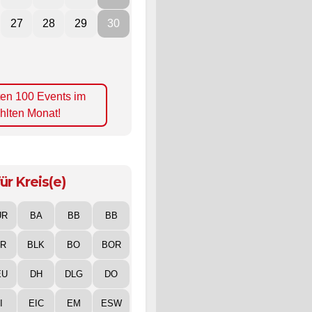
27
28
29
30
ten 100 Events im
hlten Monat!
ür Kreis(e)
UR
BA
BB
BB
IR
BLK
BO
BOR
EU
DH
DLG
DO
I
EIC
EM
ESW