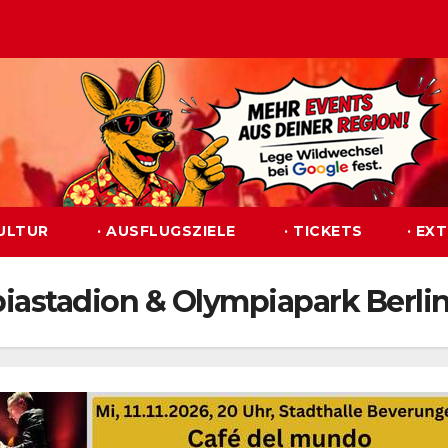
KULTUR
· AUSFLUGSZIELE
· TICKETS
· EX
piastadion & Olympiapark Berli