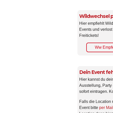
Wildwechsel p
Hier empfiehlt Wi
Events und verlost
Freitickets!
Ww Empfe
Dein Event feh
Hier kannst du dei
Ausstellung, Party 
sofort eintragen. K
Falls die Location 
Event bitte
per Mai
Location dann hin