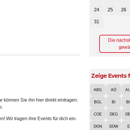
24
25
26
31
Die nächs
gewä
Zeige Events f
ABG
AÖ
A
 können Sie ihn hier direkt eintragen.
BGL
BI
B
r.
COE
DEG
D
! Wir tragen ihre Events für dich ein.
DON
DÜW
E