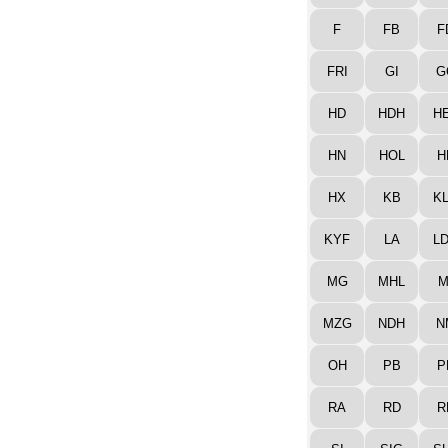
F
FB
F
FRI
GI
G
HD
HDH
H
HN
HOL
H
HX
KB
K
KYF
LA
L
MG
MHL
M
MZG
NDH
N
OH
PB
P
RA
RD
R
SI
SIG
S