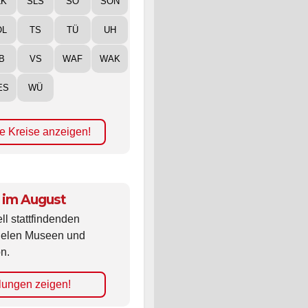
ÖL
TS
TÜ
UH
B
VS
WAF
WAK
ES
WÜ
e Kreise anzeigen!
 im August
ll stattfindenden
vielen Museen und
n.
lungen zeigen!