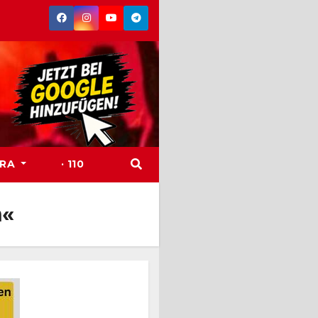
TRA
· 110
n«