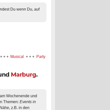
findest Du wenn Du, auf 
sical
+ + +
Party
+ + +
Konzert
und
Marburg
.
, am Wochenende und 
en Themen: 
Events in 
ähe, z.B. in den 