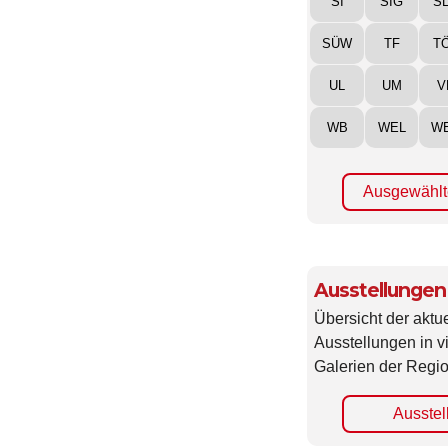
SÜW
TF
T
UL
UM
V
WB
WEL
W
Ausgewählt
Ausstellungen
Übersicht der aktue
Ausstellungen in 
Galerien der Regio
Ausstel