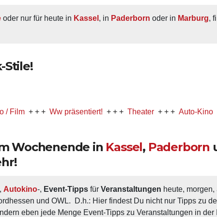
e
 oder nur für heute in 
Kassel
, in 
Paderborn
 oder in 
Marburg
, 
Stile!
+ + +
Ww präsentiert!
+ + +
Theater
+ + +
Auto-Kino
+ + +
Mu
 am Wochenende in
Kassel
,
Paderborn
hr!
, 
Autokino
-, 
Event-Tipps
 für 
Veranstaltungen
 heute, morgen
ordhessen und OWL.  D.h.: Hier findest Du nicht nur Tipps zu d
ondern eben jede Menge Event-Tipps zu Veranstaltungen in der N