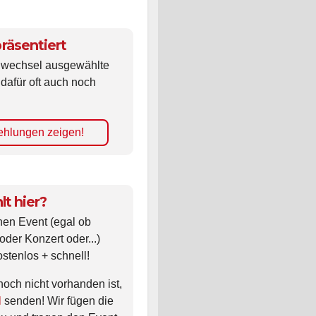
räsentiert
ldwechsel ausgewählte
 dafür oft auch noch
hlungen zeigen!
lt hier?
nen Event (egal ob
oder Konzert oder...)
ostenlos + schnell!
noch nicht vorhanden ist,
l
senden! Wir fügen die
zu und tragen den Event