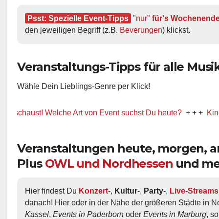
Psst: Spezielle Event-Tipps
"nur"
 für's Wochenend
den jeweiligen Begriff (z.B. 
Beverungen
) klickst.
Veranstaltungs-Tipps für alle Musik-
Wähle Dein Lieblings-Genre per Klick!
ust! Welche Art von Event suchst Du heute?
+ + +
Kino / Film
Veranstaltungen heute, morgen,
Plus
OWL und Nordhessen
und me
Hier findest Du 
Konzert
-, 
Kultur
-, 
Party
-, 
Live-Streams
danach! Hier oder in der Nähe der größeren Städte in N
Kassel
, 
Events in Paderborn
 oder 
Events in Marburg
, s