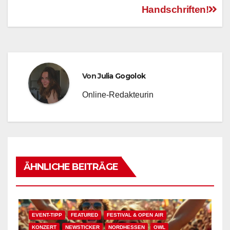
Handschriften!
Von
Julia Gogolok
Online-Redakteurin
ÄHNLICHE BEITRÄGE
EVENT-TIPP
FEATURED
FESTIVAL & OPEN AIR
KONZERT
NEWSTICKER
NORDHESSEN
OWL