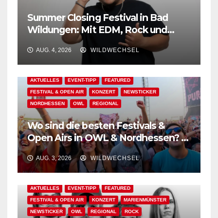
Summer Closing Festival in Bad
Wildungen: Mit EDM, Rock und
Festivalflair klingt der Sommer aus!
AUG. 4, 2026
WILDWECHSEL
AKTUELLES
EVENT-TIPP
FEATURED
FESTIVAL & OPEN AIR
KONZERT
NEWSTICKER
NORDHESSEN
OWL
REGIONAL
Wo sind die besten Festivals &
Open Airs in OWL & Nordhessen? –
Der Ww-Festival-Planer!
AUG. 3, 2026
WILDWECHSEL
AKTUELLES
EVENT-TIPP
FEATURED
FESTIVAL & OPEN AIR
KONZERT
MARIENMÜNSTER
NEWSTICKER
OWL
REGIONAL
ROCK