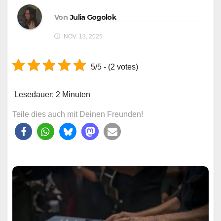
Von
Julia Gogolok
NOV. 13, 2025
5/5 - (2 votes)
Lesedauer:
2
Minuten
Teile dies auch mit Deinen Freunden!