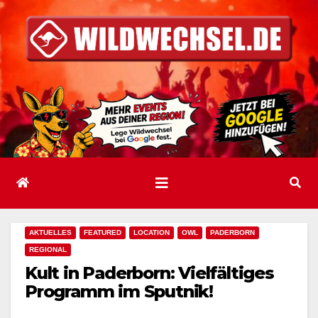
Zum
Inhalt
springen
AKTUELLES
FEATURED
LOCATION
OWL
PADERBORN
REGIONAL
Kult in Paderborn: Vielfältiges
Programm im Sputnik!