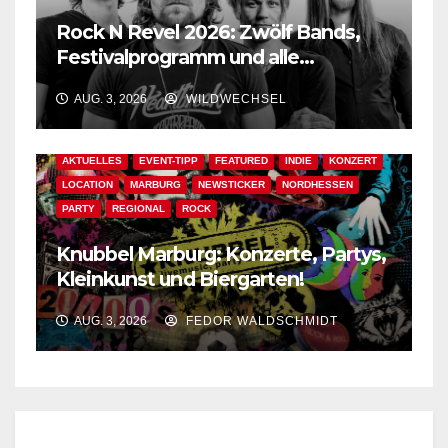
Rock N Revel 2026: Zwölf Bands,
Festivalprogramm und alle
wichtigen Informationen!
AUG. 3, 2026
WILDWECHSEL
AKTUELLES
EVENT-TIPP
FEATURED
INDIE
KONZERT
LOCATION
MARBURG
NEWSTICKER
NORDHESSEN
PARTY
REGIONAL
ROCK
Knubbel Marburg: Konzerte, Partys,
Kleinkunst und Biergarten!
AUG. 3, 2026
FEDOR WALDSCHMIDT