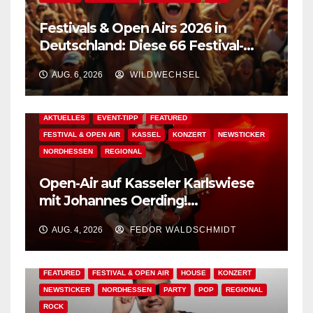
Festivals & Open Airs 2026 in
Deutschland: Diese 66 Festival-
Events warten auf Dich!
AUG. 6, 2026
WILDWECHSEL
AKTUELLES
EVENT-TIPP
FEATURED
FESTIVAL & OPEN AIR
KASSEL
KONZERT
NEWSTICKER
NORDHESSEN
REGIONAL
Open-Air auf Kasseler Karlswiese
mit Johannes Oerding!
Zusatzkontingent an Tickets
AUG. 4, 2026
FEDOR WALDSCHMIDT
erhältlich!
AKTUELLES
BAD WILDUNGEN
EDM
EVENT-TIPP
FEATURED
FESTIVAL & OPEN AIR
HOUSE
KONZERT
NEWSTICKER
NORDHESSEN
PARTY
POP
REGIONAL
ROCK