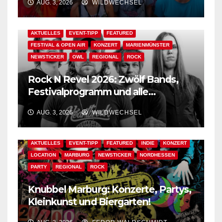
AUG. 3, 2026
WILDWECHSEL
AKTUELLES
EVENT-TIPP
FEATURED
FESTIVAL & OPEN AIR
KONZERT
MARIENMÜNSTER
NEWSTICKER
OWL
REGIONAL
ROCK
Rock N Revel 2026: Zwölf Bands,
Festivalprogramm und alle
wichtigen Informationen!
AUG. 3, 2026
WILDWECHSEL
AKTUELLES
EVENT-TIPP
FEATURED
INDIE
KONZERT
LOCATION
MARBURG
NEWSTICKER
NORDHESSEN
PARTY
REGIONAL
ROCK
Knubbel Marburg: Konzerte, Partys,
Kleinkunst und Biergarten!