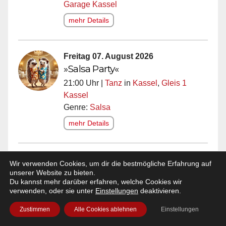
Garage Kassel
mehr Details
Freitag 07. August 2026
»Salsa Party«
21:00 Uhr |
Tanz
in
Kassel
,
Gleis 1
Kassel
Genre:
Salsa
mehr Details
Freitag 07. August 2026
Wir verwenden Cookies, um dir die bestmögliche Erfahrung auf
»SCHOOL'S IN – DIE MEGA
unserer Website zu bieten.
Du kannst mehr darüber erfahren, welche Cookies wir
SCHAUMPARTY«
verwenden, oder sie unter
Einstellungen
deaktivieren.
21:30 Uhr |
Party
in
Kassel
,
A7
Zustimmen
Alle Cookies ablehnen
Einstellungen
Musikpark
Genre:
Charts
,
Club
,
EDM
,
Deutschrap
,