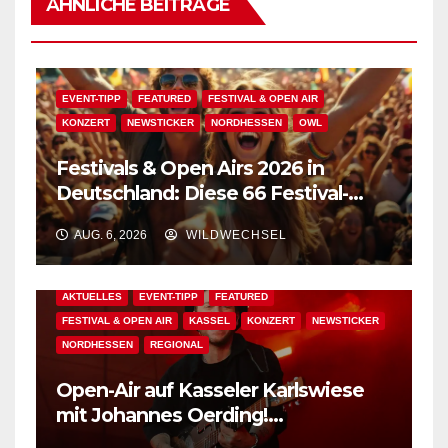
ÄHNLICHE BEITRÄGE
EVENT-TIPP
FEATURED
FESTIVAL & OPEN AIR
KONZERT
NEWSTICKER
NORDHESSEN
OWL
Festivals & Open Airs 2026 in
Deutschland: Diese 66 Festival-
Events warten auf Dich!
AUG. 6, 2026
WILDWECHSEL
AKTUELLES
EVENT-TIPP
FEATURED
FESTIVAL & OPEN AIR
KASSEL
KONZERT
NEWSTICKER
NORDHESSEN
REGIONAL
Open-Air auf Kasseler Karlswiese
mit Johannes Oerding!
Zusatzkontingent an Tickets