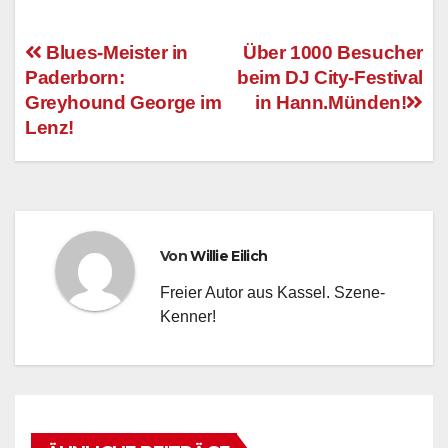
Blues-Meister in
Über 1000 Besucher
Paderborn:
beim DJ City-Festival
Beitragsnavigation
Greyhound George im
in Hann.Münden!
Lenz!
Von
Willie Eilich
Freier Autor aus Kassel. Szene-
Kenner!