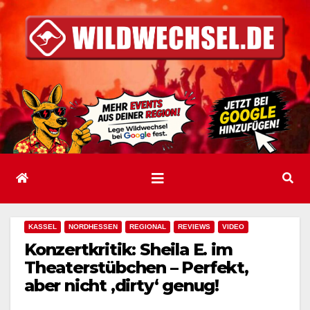
Zum
Inhalt
springen
KASSEL
NORDHESSEN
REGIONAL
REVIEWS
VIDEO
Konzertkritik: Sheila E. im
Theaterstübchen – Perfekt,
aber nicht ‚dirty‘ genug!