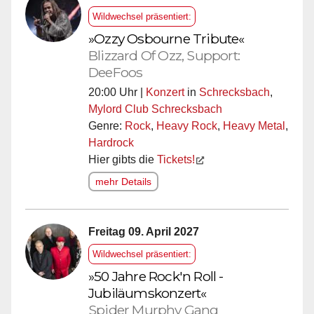
Wildwechsel präsentiert:
»Ozzy Osbourne Tribute«
Blizzard Of Ozz, Support:
DeeFoos
20:00 Uhr |
Konzert
in
Schrecksbach
,
Mylord Club Schrecksbach
Genre:
Rock
,
Heavy Rock
,
Heavy Metal
,
Hardrock
Hier gibts die
Tickets!
mehr Details
Freitag 09. April 2027
Wildwechsel präsentiert:
»50 Jahre Rock'n Roll -
Jubiläumskonzert«
Spider Murphy Gang