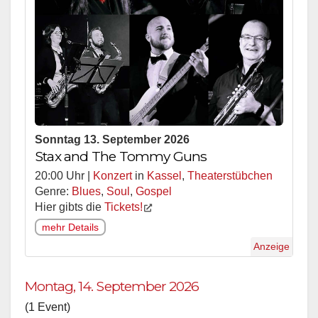
Sonntag 13. September 2026
Stax and The Tommy Guns
20:00 Uhr |
Konzert
in
Kassel
,
Theaterstübchen
Genre:
Blues
,
Soul
,
Gospel
Hier gibts die
Tickets!
mehr Details
Anzeige
Montag, 14. September 2026
(1 Event)