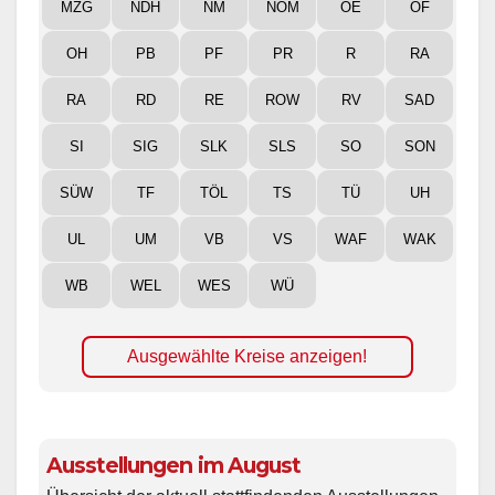
MZG
NDH
NM
NOM
OE
OF
OH
PB
PF
PR
R
RA
RA
RD
RE
ROW
RV
SAD
SI
SIG
SLK
SLS
SO
SON
SÜW
TF
TÖL
TS
TÜ
UH
UL
UM
VB
VS
WAF
WAK
WB
WEL
WES
WÜ
Ausgewählte Kreise anzeigen!
Ausstellungen im August