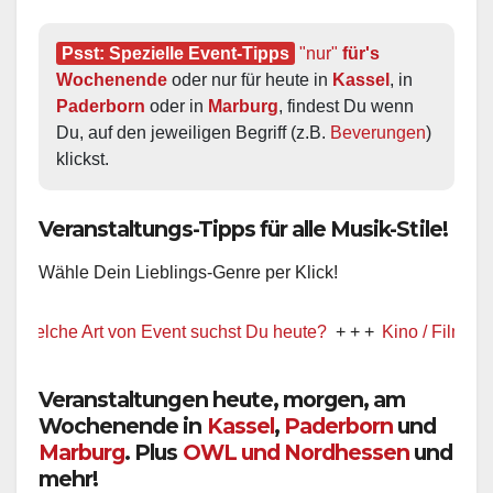
Psst: Spezielle Event-Tipps
"nur"
 für's 
Wochenende
 oder nur für heute in 
Kassel
, in 
Paderborn
 oder in 
Marburg
, findest Du wenn 
Du, auf den jeweiligen Begriff (z.B. 
Beverungen
) 
klickst.
Veranstaltungs-Tipps für alle Musik-Stile!
Wähle Dein Lieblings-Genre per Klick!
 Art von Event suchst Du heute?
+ + +
Kino / Film
+ + +
Ww prä
Veranstaltungen heute, morgen, am
Wochenende in
Kassel
,
Paderborn
und
Marburg
. Plus
OWL und Nordhessen
und
mehr!