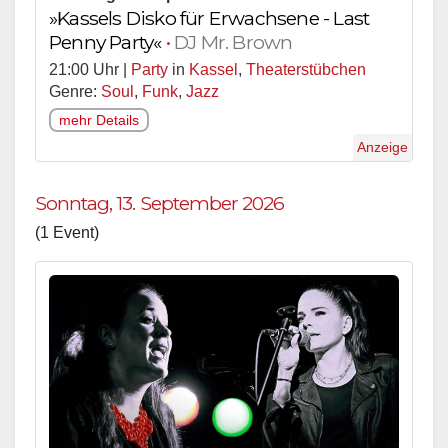
»Kassels Disko für Erwachsene - Last
Penny Party«
•
DJ Mr. Brown
21:00 Uhr |
Party
in
Kassel
,
Theaterstübchen
Genre:
Soul
,
Funk
,
Jazz
mehr Details
Anzeige
Sonntag, 13. September 2026
(1 Event)