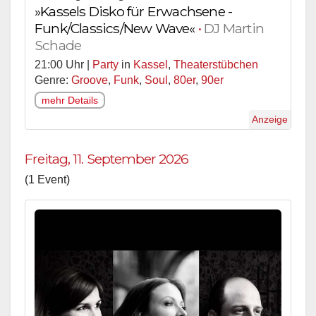
»Kassels Disko für Erwachsene -
Funk/Classics/New Wave«
•
DJ Martin
Schade
21:00 Uhr |
Party
in
Kassel
,
Theaterstübchen
Genre:
Groove
,
Funk
,
Soul
,
80er
,
90er
mehr Details
Anzeige
Freitag, 11. September 2026
(1 Event)