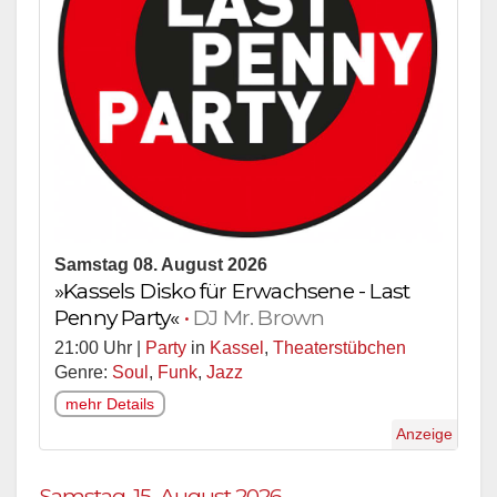
Samstag 08. August 2026
»Kassels Disko für Erwachsene - Last
Penny Party«
•
DJ Mr. Brown
21:00 Uhr |
Party
in
Kassel
,
Theaterstübchen
Genre:
Soul
,
Funk
,
Jazz
mehr Details
Anzeige
Samstag, 15. August 2026