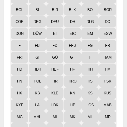
BGL
BI
BIR
BLK
BO
BOR
COE
DEG
DEU
DH
DLG
DO
DON
DÜW
EI
EIC
EM
ESW
F
FB
FD
FFB
FG
FR
FRI
GI
GÖ
GT
H
HAM
HD
HDH
HEF
HF
HH
HM
HN
HOL
HR
HRO
HS
HSK
HX
KB
KLE
KN
KS
KUS
KYF
LA
LDK
LIP
LOS
MAB
MG
MHL
MI
MK
ML
MR