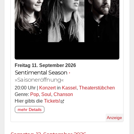
Freitag 11. September 2026
Sentimental Season
•
»Saisoneröffnung«
20:00 Uhr |
Konzert
in
Kassel
,
Theaterstübchen
Genre:
Pop
,
Soul
,
Chanson
Hier gibts die
Tickets!
mehr Details
Anzeige