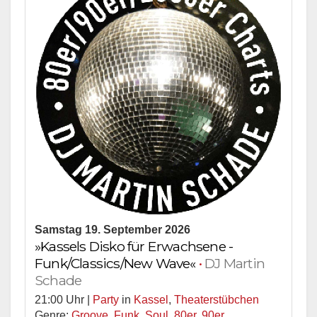
Samstag 19. September 2026
»Kassels Disko für Erwachsene -
Funk/Classics/New Wave«
•
DJ Martin
Schade
21:00 Uhr |
Party
in
Kassel
,
Theaterstübchen
Genre:
Groove
,
Funk
,
Soul
,
80er
,
90er