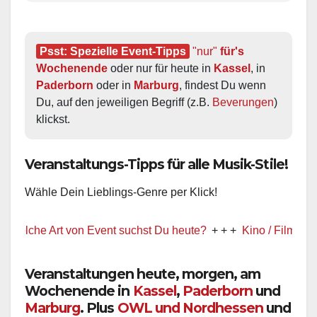
Psst: Spezielle Event-Tipps
"nur"
 für's 
Wochenende
 oder nur für heute in 
Kassel
, in 
Paderborn
 oder in 
Marburg
, findest Du wenn 
Du, auf den jeweiligen Begriff (z.B. 
Beverungen
) 
klickst.
Veranstaltungs-Tipps für alle Musik-Stile!
Wähle Dein Lieblings-Genre per Klick!
lche Art von Event suchst Du heute?
+ + +
Kino / Film
+ + +
Veranstaltungen heute, morgen, am
Wochenende in
Kassel
,
Paderborn
und
Marburg
. Plus
OWL und Nordhessen
und