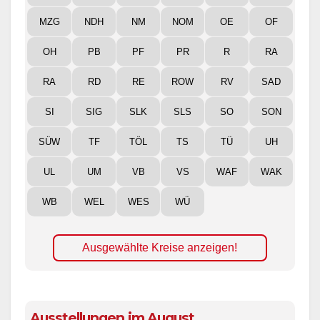
MZG
NDH
NM
NOM
OE
OF
OH
PB
PF
PR
R
RA
RA
RD
RE
ROW
RV
SAD
SI
SIG
SLK
SLS
SO
SON
SÜW
TF
TÖL
TS
TÜ
UH
UL
UM
VB
VS
WAF
WAK
WB
WEL
WES
WÜ
Ausgewählte Kreise anzeigen!
Ausstellungen im August