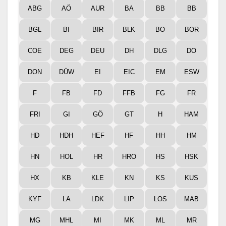
ABG
AÖ
AUR
BA
BB
BB
BGL
BI
BIR
BLK
BO
BOR
COE
DEG
DEU
DH
DLG
DO
DON
DÜW
EI
EIC
EM
ESW
F
FB
FD
FFB
FG
FR
FRI
GI
GÖ
GT
H
HAM
HD
HDH
HEF
HF
HH
HM
HN
HOL
HR
HRO
HS
HSK
HX
KB
KLE
KN
KS
KUS
KYF
LA
LDK
LIP
LOS
MAB
MG
MHL
MI
MK
ML
MR