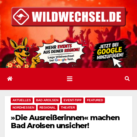
Zum
Inhalt
springen
AKTUELLES
BAD AROLSEN
EVENT-TIPP
FEATURED
NORDHESSEN
REGIONAL
THEATER
»Die Ausreißerinnen« machen
Bad Arolsen unsicher!