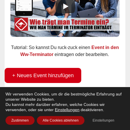
Tutorial: So kannst Du ruck-zuck einen
Event in den
Ww-Terminator
eintragen oder bearbeiten.
+ Neues Event hinzufügen
Wir verwenden Cookies, um dir die bestmögliche Erfahrung auf
unserer Website zu bieten.
AKTUELLE PARTYS!
Du kannst mehr darüber erfahren, welche Cookies wir
verwenden, oder sie unter
Einstellungen
deaktivieren.
Zustimmen
Alle Cookies ablehnen
Einstellungen
Freitag 07. August 2026
»Puls Festival 2026«