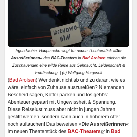
Irgendwohin, Hauptsache weg! Im neuen Theaterstück »
Die
Ausreißerinnen
« des
BAC-Theaters
in
Bad Arolsen
erleben die
Zuschauenden eine wilde Reise aus Sehnsucht, Leidenschaft &
Enttäschung. | (c) Wolfgang Hergesell
(
Bad Arolsen
) Wer denkt nicht ab und zu daran, wie es
wäre, einfach von Zuhause auszureißen? Niemanden
Bescheid sagen, Koffer packen und los geht’s:
Abenteuer gepaart mit Ungewissheit & Spannung.
Diese Reiselust muss aber nicht in jungen Jahren
gestillt werden, sondern kann auch in höherem Alter
noch auftauchen! Das beweisen »
Die Ausreißerinnen
«
im neuen Theaterstück des
BAC-Theaters
in
Bad