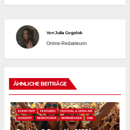
Von
Julia Gogolok
Online-Redakteurin
ÄHNLICHE BEITRÄGE
EVENT-TIPP
FEATURED
FESTIVAL & OPEN AIR
KONZERT
NEWSTICKER
NORDHESSEN
OWL