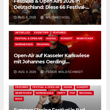
Festivals & Open Airs 2026 in
Deutschland: Diese 66 Festival-
Events warten auf Dich!
AUG. 6, 2026
WILDWECHSEL
AKTUELLES
EVENT-TIPP
FEATURED
FESTIVAL & OPEN AIR
KASSEL
KONZERT
NEWSTICKER
NORDHESSEN
REGIONAL
Open-Air auf Kasseler Karlswiese
mit Johannes Oerding!
Zusatzkontingent an Tickets
AUG. 4, 2026
FEDOR WALDSCHMIDT
erhältlich!
AKTUELLES
BAD WILDUNGEN
EDM
EVENT-TIPP
FEATURED
FESTIVAL & OPEN AIR
HOUSE
KONZERT
NEWSTICKER
NORDHESSEN
PARTY
POP
REGIONAL
ROCK