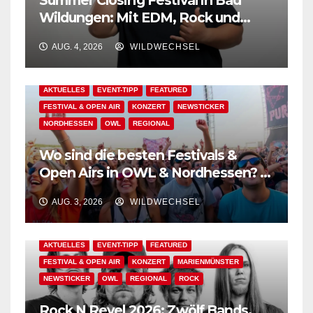
Summer Closing Festival in Bad
Wildungen: Mit EDM, Rock und
Festivalflair klingt der Sommer aus!
AUG. 4, 2026
WILDWECHSEL
AKTUELLES
EVENT-TIPP
FEATURED
FESTIVAL & OPEN AIR
KONZERT
NEWSTICKER
NORDHESSEN
OWL
REGIONAL
Wo sind die besten Festivals &
Open Airs in OWL & Nordhessen? –
Der Ww-Festival-Planer!
AUG. 3, 2026
WILDWECHSEL
AKTUELLES
EVENT-TIPP
FEATURED
FESTIVAL & OPEN AIR
KONZERT
MARIENMÜNSTER
NEWSTICKER
OWL
REGIONAL
ROCK
Rock N Revel 2026: Zwölf Bands,