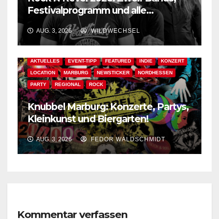
Festivalprogramm und alle
wichtigen Informationen!
AUG. 3, 2026
WILDWECHSEL
AKTUELLES
EVENT-TIPP
FEATURED
INDIE
KONZERT
LOCATION
MARBURG
NEWSTICKER
NORDHESSEN
PARTY
REGIONAL
ROCK
Knubbel Marburg: Konzerte, Partys,
Kleinkunst und Biergarten!
AUG. 3, 2026
FEDOR WALDSCHMIDT
Kommentar verfassen