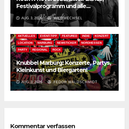
Festivalprogramm und alle
wichtigen Informationen!
AUG. 3, 2026
WILDWECHSEL
AKTUELLES
EVENT-TIPP
FEATURED
INDIE
KONZERT
LOCATION
MARBURG
NEWSTICKER
NORDHESSEN
PARTY
REGIONAL
ROCK
Knubbel Marburg: Konzerte, Partys,
Kleinkunst und Biergarten!
AUG. 3, 2026
FEDOR WALDSCHMIDT
Kommentar verfassen