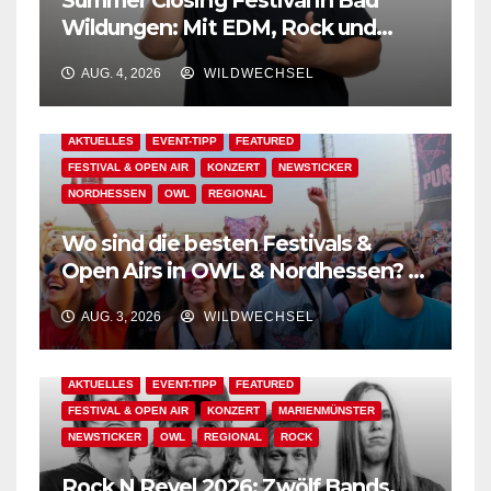
Wildungen: Mit EDM, Rock und
Festivalflair klingt der Sommer aus!
AUG. 4, 2026
WILDWECHSEL
AKTUELLES
EVENT-TIPP
FEATURED
FESTIVAL & OPEN AIR
KONZERT
NEWSTICKER
NORDHESSEN
OWL
REGIONAL
Wo sind die besten Festivals &
Open Airs in OWL & Nordhessen? –
Der Ww-Festival-Planer!
AUG. 3, 2026
WILDWECHSEL
AKTUELLES
EVENT-TIPP
FEATURED
FESTIVAL & OPEN AIR
KONZERT
MARIENMÜNSTER
NEWSTICKER
OWL
REGIONAL
ROCK
Rock N Revel 2026: Zwölf Bands,