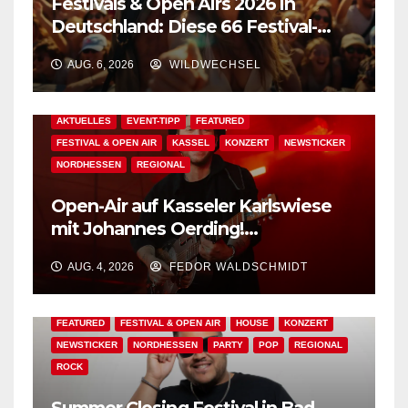
Festivals & Open Airs 2026 in
Deutschland: Diese 66 Festival-
Events warten auf Dich!
AUG. 6, 2026
WILDWECHSEL
AKTUELLES
EVENT-TIPP
FEATURED
FESTIVAL & OPEN AIR
KASSEL
KONZERT
NEWSTICKER
NORDHESSEN
REGIONAL
Open-Air auf Kasseler Karlswiese
mit Johannes Oerding!
Zusatzkontingent an Tickets
AUG. 4, 2026
FEDOR WALDSCHMIDT
erhältlich!
AKTUELLES
BAD WILDUNGEN
EDM
EVENT-TIPP
FEATURED
FESTIVAL & OPEN AIR
HOUSE
KONZERT
NEWSTICKER
NORDHESSEN
PARTY
POP
REGIONAL
ROCK
Summer Closing Festival in Bad