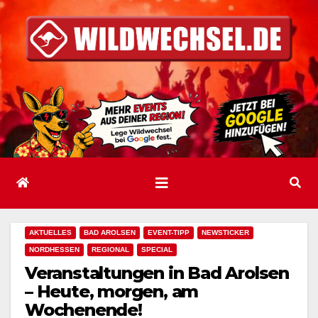
Zum
Inhalt
springen
AKTUELLES
BAD AROLSEN
EVENT-TIPP
NEWSTICKER
NORDHESSEN
REGIONAL
SPECIAL
Veranstaltungen in Bad Arolsen
– Heute, morgen, am
Wochenende!