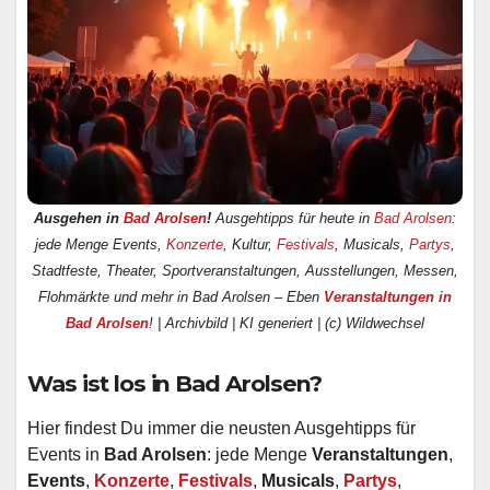
Ausgehen in
Bad Arolsen
!
Ausgehtipps für heute in
Bad Arolsen
:
jede Menge Events,
Konzerte
, Kultur,
Festivals
, Musicals,
Partys
,
Stadtfeste, Theater, Sportveranstaltungen, Ausstellungen, Messen,
Flohmärkte und mehr in Bad Arolsen – Eben
Veranstaltungen in
Bad Arolsen
! | Archivbild | KI generiert | (c) Wildwechsel
Was ist los in Bad Arolsen?
Hier findest Du immer die neusten Ausgehtipps für
Events in
Bad Arolsen
: jede Menge
Veranstaltungen
,
Events
,
Konzerte
,
Festivals
,
Musicals
,
Partys
,