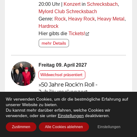
20:00 Uhr |
Konzert
in
Schrecksbach
,
Mylord Club Schrecksbach
Genre:
Rock
,
Heavy Rock
,
Heavy Metal
,
Hardrock
Hier gibts die
Tickets!
mehr Details
Freitag 09. April 2027
Wildwechsel präsentiert:
»50 Jahre Rock'n Roll -
Jubiläumskonzert«
Spider Murphy Gang
Wir verwenden Cookies, um dir die bestmögliche Erfahrung auf
unserer Website zu bieten.
20:00 Uhr |
Konzert
in
Kassel
,
Du kannst mehr darüber erfahren, welche Cookies wir
Stadthalle Kassel / Kongress Palais
verwenden, oder sie unter
Einstellungen
deaktivieren.
Kassel
Zustimmen
Alle Cookies ablehnen
Einstellungen
Genre:
Deutsch
,
Rock'n'Roll
,
Pop
,
NDW