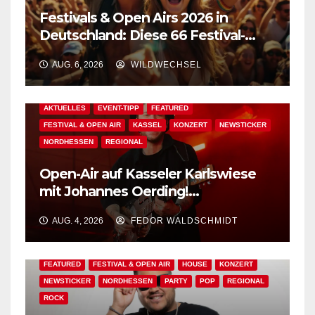
Festivals & Open Airs 2026 in
Deutschland: Diese 66 Festival-
Events warten auf Dich!
AUG. 6, 2026
WILDWECHSEL
AKTUELLES
EVENT-TIPP
FEATURED
FESTIVAL & OPEN AIR
KASSEL
KONZERT
NEWSTICKER
NORDHESSEN
REGIONAL
Open-Air auf Kasseler Karlswiese
mit Johannes Oerding!
Zusatzkontingent an Tickets
AUG. 4, 2026
FEDOR WALDSCHMIDT
erhältlich!
AKTUELLES
BAD WILDUNGEN
EDM
EVENT-TIPP
FEATURED
FESTIVAL & OPEN AIR
HOUSE
KONZERT
NEWSTICKER
NORDHESSEN
PARTY
POP
REGIONAL
ROCK