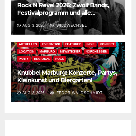
Rock N Revel 2026: Zwölf Bands,
Festivalprogramm und alle
wichtigen Informationen!
AUG. 3, 2026
WILDWECHSEL
AKTUELLES
EVENT-TIPP
FEATURED
INDIE
KONZERT
LOCATION
MARBURG
NEWSTICKER
NORDHESSEN
PARTY
REGIONAL
ROCK
Knubbel Marburg: Konzerte, Partys,
Kleinkunst und Biergarten!
AUG. 3, 2026
FEDOR WALDSCHMIDT