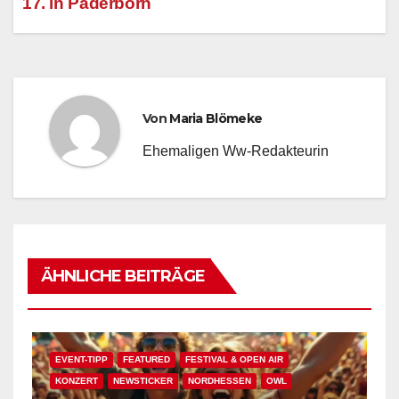
17. in Paderborn
Von
Maria Blömeke
Ehemaligen Ww-Redakteurin
ÄHNLICHE BEITRÄGE
EVENT-TIPP
FEATURED
FESTIVAL & OPEN AIR
KONZERT
NEWSTICKER
NORDHESSEN
OWL