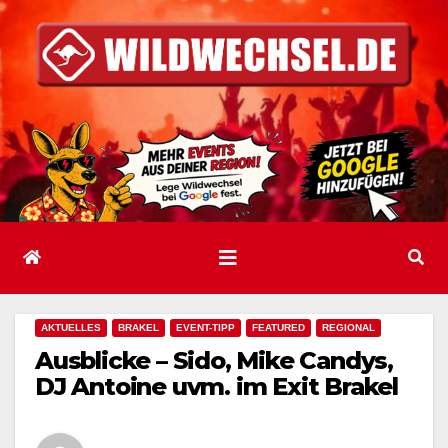
Zum
Inhalt
springen
AKTUELLES
BRAKEL
EVENT-TIPP
FEATURED
REGIONAL
Ausblicke – Sido, Mike Candys,
DJ Antoine uvm. im Exit Brakel