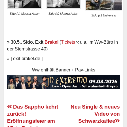
Sido (c) Musrta Aslan
Sido (c) Musrta Aslan
Sido (c) Universal
» 30.5., Sido, Exit
Brakel
(
Tickets
u.a. im Ww-Büro in
der Sternstrasse 40)
» [ exit-brakel.de ]
Ww enthält Banner + Pay-Links
Das Sappho kehrt
Neu Single & neues
zurück!
Video von
Beitragsnavigation
Eröffnungsfeier am
Schwarzkaffee