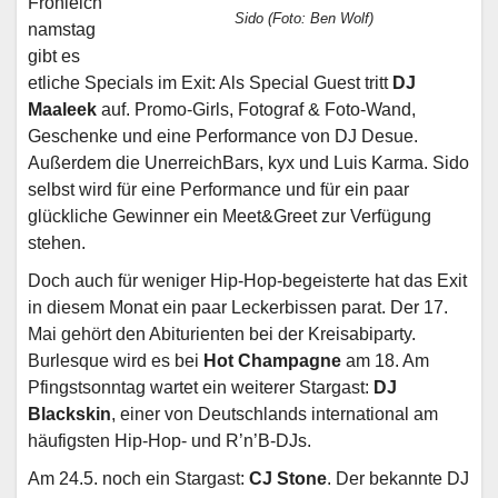
Fronleich
Sido (Foto: Ben Wolf)
namstag
gibt es
etliche Specials im Exit: Als Special Guest tritt
DJ
Maaleek
auf. Promo-Girls, Fotograf & Foto-Wand,
Geschenke und eine Performance von DJ Desue.
Außerdem die UnerreichBars, kyx und Luis Karma. Sido
selbst wird für eine Performance und für ein paar
glückliche Gewinner ein Meet&Greet zur Verfügung
stehen.
Doch auch für weniger Hip-Hop-begeisterte hat das Exit
in diesem Monat ein paar Leckerbissen parat. Der 17.
Mai gehört den Abiturienten bei der Kreisabiparty.
Burlesque wird es bei
Hot Champagne
am 18. Am
Pfingstsonntag wartet ein weiterer Stargast:
DJ
Blackskin
, einer von Deutschlands international am
häufigsten Hip-Hop- und R’n’B-DJs.
Am 24.5. noch ein Stargast:
CJ Stone
. Der bekannte DJ