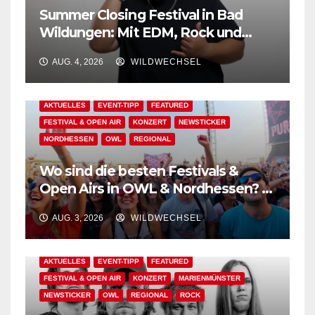
Summer Closing Festival in Bad
Wildungen: Mit EDM, Rock und
Festivalflair klingt der Sommer aus!
AUG. 4, 2026
WILDWECHSEL
AKTUELLES
EVENT-TIPP
FEATURED
FESTIVAL & OPEN AIR
KONZERT
NEWSTICKER
NORDHESSEN
OWL
REGIONAL
Wo sind die besten Festivals &
Open Airs in OWL & Nordhessen? –
Der Ww-Festival-Planer!
AUG. 3, 2026
WILDWECHSEL
AKTUELLES
EVENT-TIPP
FEATURED
FESTIVAL & OPEN AIR
KONZERT
MARIENMÜNSTER
NEWSTICKER
OWL
REGIONAL
ROCK