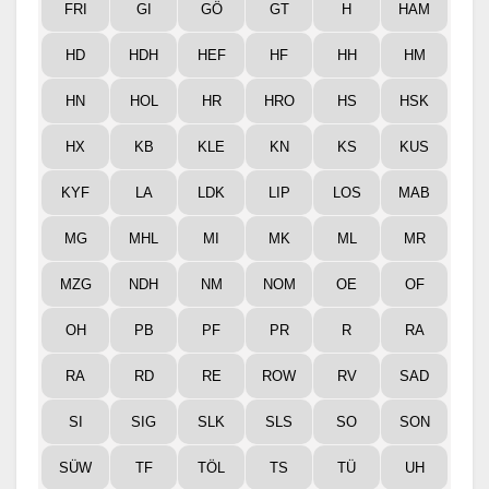
FRI
GI
GÖ
GT
H
HAM
HD
HDH
HEF
HF
HH
HM
HN
HOL
HR
HRO
HS
HSK
HX
KB
KLE
KN
KS
KUS
KYF
LA
LDK
LIP
LOS
MAB
MG
MHL
MI
MK
ML
MR
MZG
NDH
NM
NOM
OE
OF
OH
PB
PF
PR
R
RA
RA
RD
RE
ROW
RV
SAD
SI
SIG
SLK
SLS
SO
SON
SÜW
TF
TÖL
TS
TÜ
UH