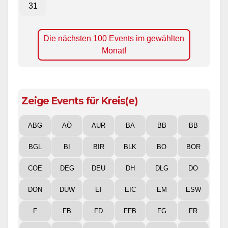
31
Die nächsten 100 Events im gewählten
Monat!
Zeige Events für Kreis(e)
ABG
AÖ
AUR
BA
BB
BB
BGL
BI
BIR
BLK
BO
BOR
COE
DEG
DEU
DH
DLG
DO
DON
DÜW
EI
EIC
EM
ESW
F
FB
FD
FFB
FG
FR