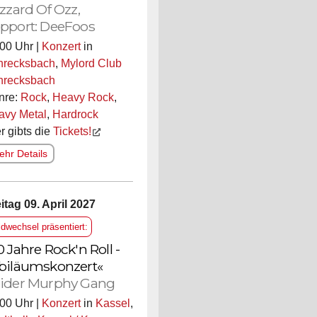
izzard Of Ozz,
pport: DeeFoos
00 Uhr |
Konzert
in
hrecksbach
,
Mylord Club
hrecksbach
nre:
Rock
,
Heavy Rock
,
avy Metal
,
Hardrock
r gibts die
Tickets!
hr Details
itag 09. April 2027
ldwechsel präsentiert:
0 Jahre Rock'n Roll -
biläumskonzert«
ider Murphy Gang
00 Uhr |
Konzert
in
Kassel
,