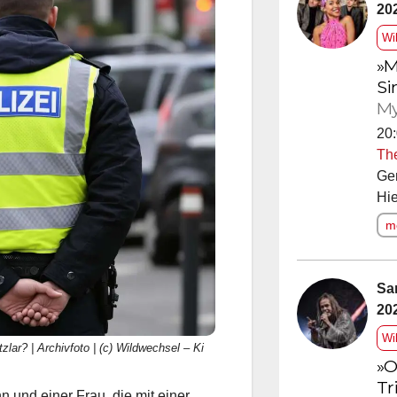
20
Wi
»M
Si
My
20:
Th
Ge
Hie
me
Sa
20
Wi
zlar? | Archivfoto | (c) Wildwechsel – Ki
»O
Tr
 und einer Frau, die mit einer