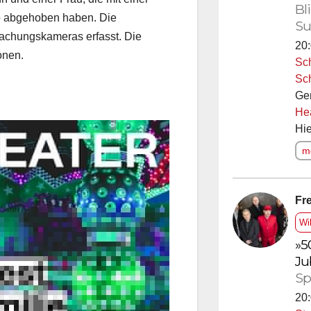
Bl
o abgehoben haben. Die
Su
achungskameras erfasst. Die
20:
onen.
Sc
Sc
Ge
He
Hie
me
Fre
Wi
»5
Ju
Sp
20: