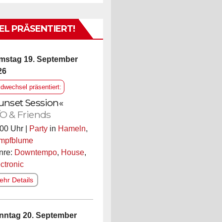
L PRÄSENTIERT!
mstag 19. September
26
ldwechsel präsentiert:
unset Session«
O & Friends
00 Uhr |
Party
in
Hameln
,
mpfblume
nre:
Downtempo
,
House
,
ctronic
hr Details
nntag 20. September