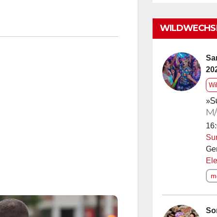
WILDWECHSE
Sa
20
Wi
»S
M/
16:
Su
Ge
Ele
me
So