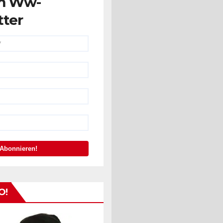
m Ww-
tter
O!