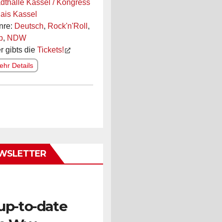
dthalle Kassel / Kongress
ais Kassel
nre:
Deutsch
,
Rock'n'Roll
,
p
,
NDW
r gibts die
Tickets!
hr Details
WSLETTER
up-to-date