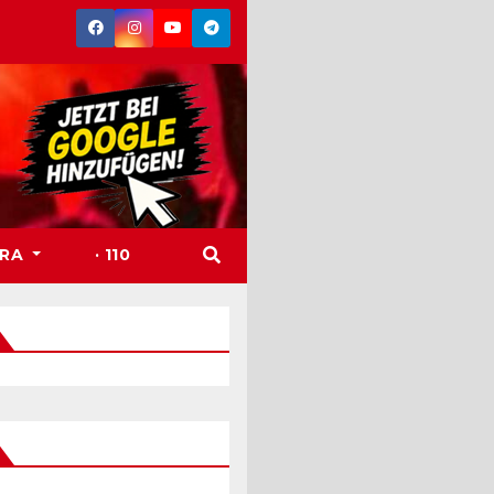
TRA
· 110