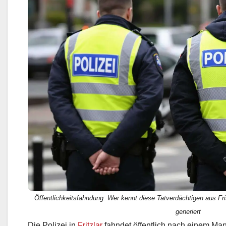
Öffentlichkeitsfahndung: Wer kennt diese Tatverdächtigen aus Frit
generiert
Die Polizei in
Fritzlar
fahndet öffentlich nach einem Mann