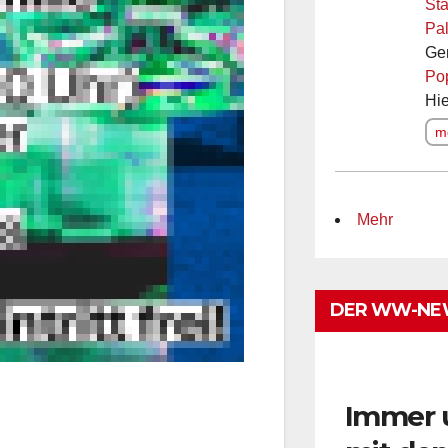
Sta
Pal
Ge
Po
Hie
me
Mehr
DER WW-NE
Immer 