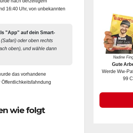
wurde nach derzeitigem
und 16:40 Uhr, von unbekannten
als "App" auf dein Smart-
 (Safari) oder oben rechts 
nach oben), und wähle dann 
Nadine Fin
Gute Arbe
Werde Ww-Pate
urde das vorhandene
99 C
 Öffentlichkeitsfahndung
So
n wie folgt