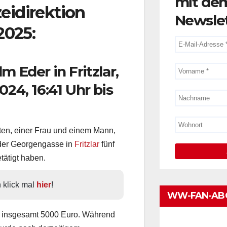
mit de
zeidirektion
Newsle
2025:
 Eder in Fritzlar,
24, 16:41 Uhr bis
en, einer Frau und einem Mann,
der Georgengasse in
Fritzlar
fünf
ätigt haben.
klick mal 
hier
!
WW-FAN-AB
on insgesamt 5000 Euro. Während