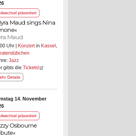
26
ldwechsel präsentiert:
yra Maud sings Nina
mone«
ra Maud
00 Uhr |
Konzert
in
Kassel
,
eaterstübchen
nre:
Jazz
r gibts die
Tickets!
hr Details
mstag 14. November
26
ldwechsel präsentiert:
zzy Osbourne
ibute«