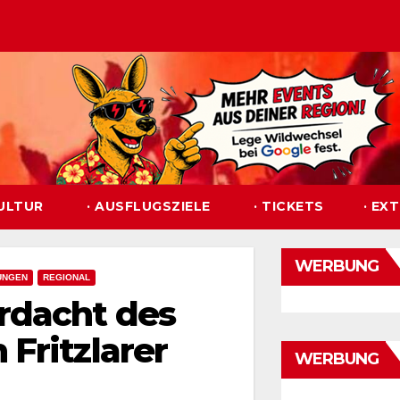
KULTUR
· AUSFLUGSZIELE
· TICKETS
· EX
WERBUNG
UNGEN
REGIONAL
rdacht des
Fritzlarer
WERBUNG