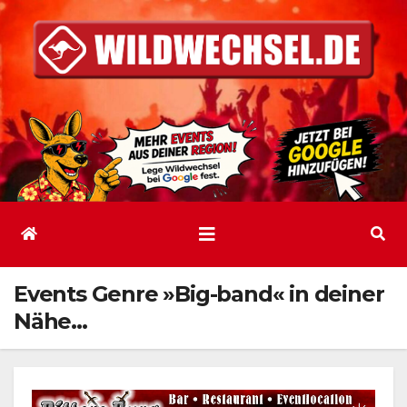
Zum
Inhalt
springen
Events Genre »Big-band« in deiner
Nähe…