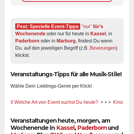
Psst: Spezielle Event-Tipps
"nur"
 für's 
Wochenende
 oder nur für heute in 
Kassel
, in 
Paderborn
 oder in 
Marburg
, findest Du wenn 
Du, auf den jeweiligen Begriff (z.B. 
Beverungen
) 
klickst.
Veranstaltungs-Tipps für alle Musik-Stile!
Wähle Dein Lieblings-Genre per Klick!
t! Welche Art von Event suchst Du heute?
+ + +
Kino / Film
Veranstaltungen heute, morgen, am
Wochenende in
Kassel
,
Paderborn
und