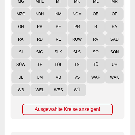
MG
MHL
MI
MK
ML
MR
MZG
NDH
NM
NOM
OE
OF
OH
PB
PF
PR
R
RA
RA
RD
RE
ROW
RV
SAD
SI
SIG
SLK
SLS
SO
SON
SÜW
TF
TÖL
TS
TÜ
UH
UL
UM
VB
VS
WAF
WAK
WB
WEL
WES
WÜ
Ausgewählte Kreise anzeigen!