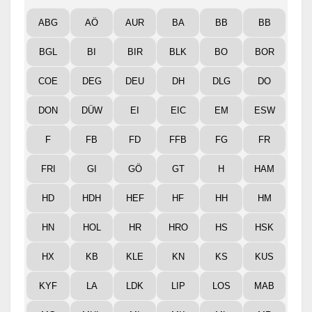
ABG
AÖ
AUR
BA
BB
BB
BGL
BI
BIR
BLK
BO
BOR
COE
DEG
DEU
DH
DLG
DO
DON
DÜW
EI
EIC
EM
ESW
F
FB
FD
FFB
FG
FR
FRI
GI
GÖ
GT
H
HAM
HD
HDH
HEF
HF
HH
HM
HN
HOL
HR
HRO
HS
HSK
HX
KB
KLE
KN
KS
KUS
KYF
LA
LDK
LIP
LOS
MAB