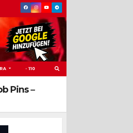
TRA
· 110
b Pins –