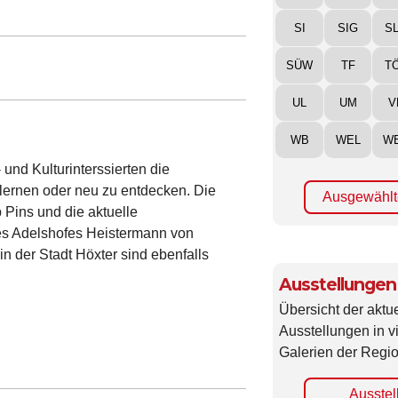
SI
SIG
S
SÜW
TF
T
UL
UM
V
WB
WEL
W
und Kulturinterssierten die
ernen oder neu zu entdecken. Die
Ausgewählt
Pins und die aktuelle
es Adelshofes Heistermann von
n der Stadt Höxter sind ebenfalls
Ausstellungen
Übersicht der aktue
Ausstellungen in 
Galerien der Regio
Ausstel