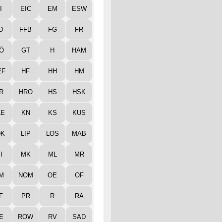
I
EIC
EM
ESW
D
FFB
FG
FR
Ö
GT
H
HAM
EF
HF
HH
HM
R
HRO
HS
HSK
LE
KN
KS
KUS
DK
LIP
LOS
MAB
I
MK
ML
MR
M
NOM
OE
OF
F
PR
R
RA
E
ROW
RV
SAD