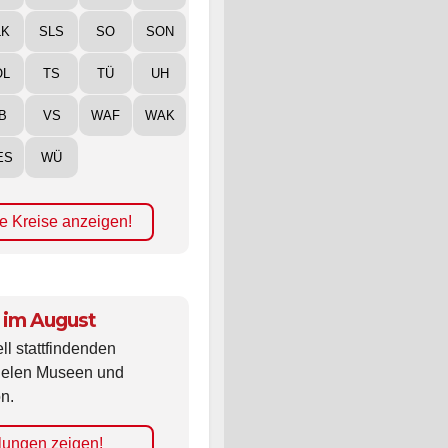
LK
SLS
SO
SON
ÖL
TS
TÜ
UH
B
VS
WAF
WAK
ES
WÜ
e Kreise anzeigen!
 im August
ll stattfindenden
vielen Museen und
n.
lungen zeigen!