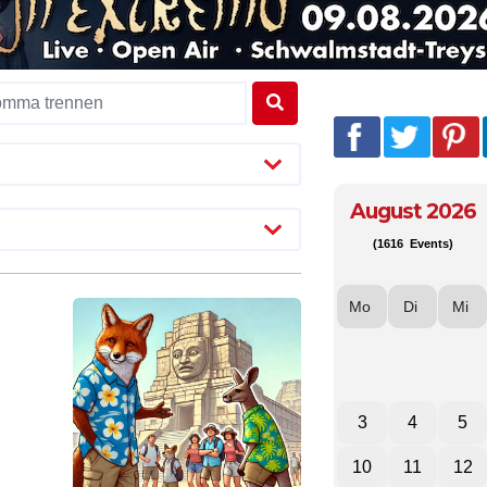
August 2026
(1616 Events)
Mo
Di
Mi
3
4
5
10
11
12