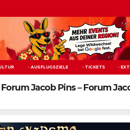
KULTUR
· AUSFLUGSZIELE
· TICKETS
· EX
Forum Jacob Pins – Forum Jaco