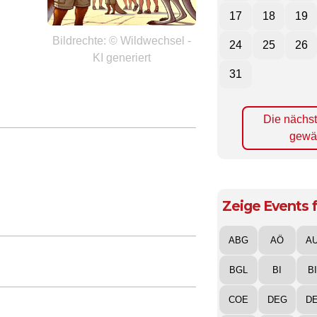
17
18
19
Bildrechte: © Wildwechsel -
24
25
26
KI generiert
31
Die nächs
gewä
Zeige Events f
ABG
AÖ
A
BGL
BI
B
COE
DEG
D