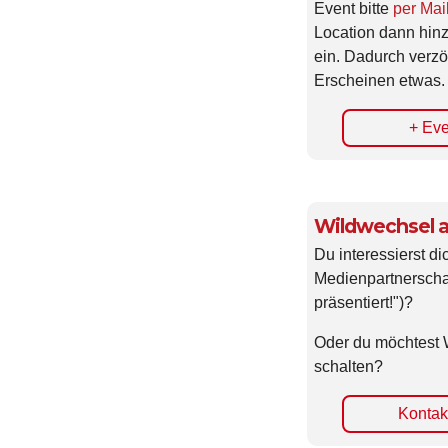
Event bitte
per Mai
Location dann hin
ein. Dadurch verzö
Erscheinen etwas.
+ Eve
Wildwechsel a
Du interessierst di
Medienpartnerscha
präsentiert!")?
Oder du möchtest 
schalten?
Kontakt