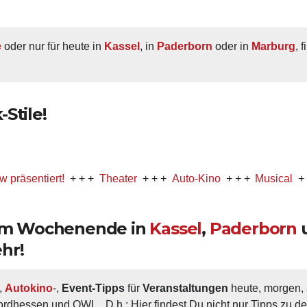
e
 oder nur für heute in 
Kassel
, in 
Paderborn
 oder in 
Marburg
, 
Stile!
iert!
+ + +
Theater
+ + +
Auto-Kino
+ + +
Musical
+ + +
Part
 am Wochenende in
Kassel
,
Paderborn
hr!
, 
Autokino
-, 
Event-Tipps
 für 
Veranstaltungen
 heute, morgen
ordhessen und OWL.  D.h.: Hier findest Du nicht nur Tipps zu d