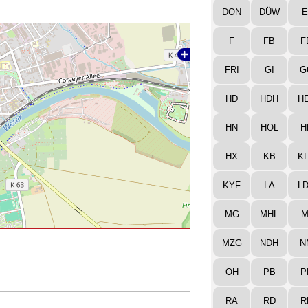
DON
DÜW
E
F
FB
F
FRI
GI
G
HD
HDH
H
HN
HOL
H
HX
KB
K
KYF
LA
L
MG
MHL
M
MZG
NDH
N
OH
PB
P
RA
RD
R