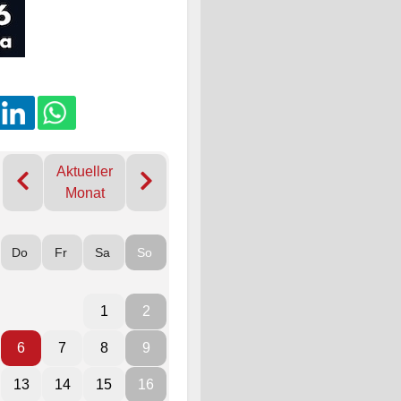
Aktueller
Monat
Do
Fr
Sa
So
1
2
6
7
8
9
13
14
15
16