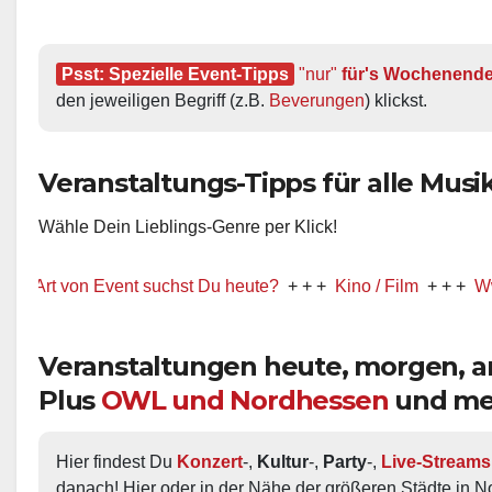
Psst: Spezielle Event-Tipps
"nur"
 für's Wochenend
den jeweiligen Begriff (z.B. 
Beverungen
) klickst.
Veranstaltungs-Tipps für alle Musik-
Wähle Dein Lieblings-Genre per Klick!
von Event suchst Du heute?
+ + +
Kino / Film
+ + +
Ww präsent
Veranstaltungen heute, morgen,
Plus
OWL und Nordhessen
und me
Hier findest Du 
Konzert
-, 
Kultur
-, 
Party
-, 
Live-Streams
danach! Hier oder in der Nähe der größeren Städte in N