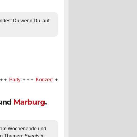
findest Du wenn Du, auf 
y
+ + +
Konzert
+ + +
Comedy
und
Marburg
.
, am Wochenende und 
en Themen: 
Events in 