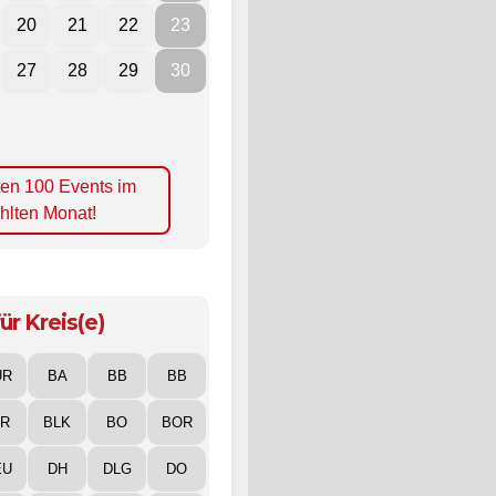
20
21
22
23
27
28
29
30
ten 100 Events im
hlten Monat!
ür Kreis(e)
UR
BA
BB
BB
IR
BLK
BO
BOR
EU
DH
DLG
DO