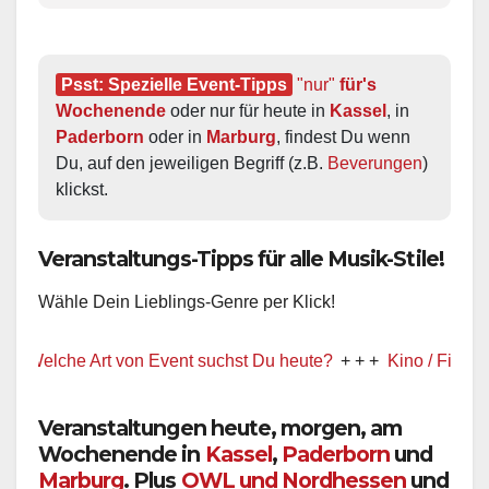
Psst: Spezielle Event-Tipps
"nur"
 für's 
Wochenende
 oder nur für heute in 
Kassel
, in 
Paderborn
 oder in 
Marburg
, findest Du wenn 
Du, auf den jeweiligen Begriff (z.B. 
Beverungen
) 
klickst.
Veranstaltungs-Tipps für alle Musik-Stile!
Wähle Dein Lieblings-Genre per Klick!
Welche Art von Event suchst Du heute?
+ + +
Kino / Film
+ + +
Veranstaltungen heute, morgen, am
Wochenende in
Kassel
,
Paderborn
und
Marburg
. Plus
OWL und Nordhessen
und