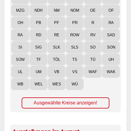
MZG
NDH
NM
NOM
OE
OF
OH
PB
PF
PR
R
RA
RA
RD
RE
ROW
RV
SAD
SI
SIG
SLK
SLS
SO
SON
SÜW
TF
TÖL
TS
TÜ
UH
UL
UM
VB
VS
WAF
WAK
WB
WEL
WES
WÜ
Ausgewählte Kreise anzeigen!