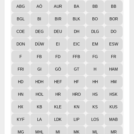
ABG
AÖ
AUR
BA
BB
BB
BGL
BI
BIR
BLK
BO
BOR
COE
DEG
DEU
DH
DLG
DO
DON
DÜW
EI
EIC
EM
ESW
F
FB
FD
FFB
FG
FR
FRI
GI
GÖ
GT
H
HAM
HD
HDH
HEF
HF
HH
HM
HN
HOL
HR
HRO
HS
HSK
HX
KB
KLE
KN
KS
KUS
KYF
LA
LDK
LIP
LOS
MAB
MG
MHL
MI
MK
ML
MR