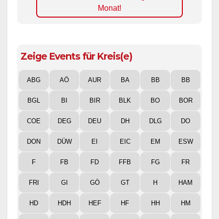
Monat!
Zeige Events für Kreis(e)
ABG
AÖ
AUR
BA
BB
BB
BGL
BI
BIR
BLK
BO
BOR
COE
DEG
DEU
DH
DLG
DO
DON
DÜW
EI
EIC
EM
ESW
F
FB
FD
FFB
FG
FR
FRI
GI
GÖ
GT
H
HAM
HD
HDH
HEF
HF
HH
HM