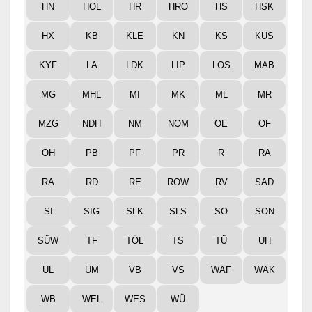
HN
HOL
HR
HRO
HS
HSK
HX
KB
KLE
KN
KS
KUS
KYF
LA
LDK
LIP
LOS
MAB
MG
MHL
MI
MK
ML
MR
MZG
NDH
NM
NOM
OE
OF
OH
PB
PF
PR
R
RA
RA
RD
RE
ROW
RV
SAD
SI
SIG
SLK
SLS
SO
SON
SÜW
TF
TÖL
TS
TÜ
UH
UL
UM
VB
VS
WAF
WAK
WB
WEL
WES
WÜ