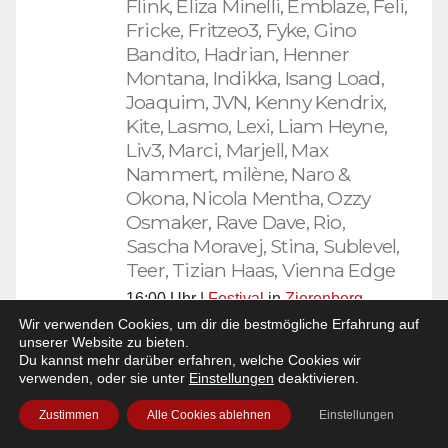
Flink, Eliza Minelli, Emblaze, Feli,
Fricke, Fritzeo3, Fyke, Gino
Bandito, Hadrian, Henner
Montana, Indikka, Isang Load,
Joaquim, JVN, Kenny Kendrix,
Kite, Lasmo, Lexi, Liam Heyne,
Liv3, Marci, Marjell, Max
Nammert, milène, Naro &
Okona, Nicola Mentha, Ozzy
Osmaker, Rave Dave, Rio,
Sascha Moravej, Stina, Sublevel,
Teer, Tizian Haas, Vienna Edge
16:00 Uhr |
Festival
in
Zierenberg
,
Bergbühne Burghasungen
Wir verwenden Cookies, um dir die bestmögliche Erfahrung auf
unserer Website zu bieten.
Genre:
Techno
,
House
,
Trance
Du kannst mehr darüber erfahren, welche Cookies wir
Hier gibts die
Tickets!
verwenden, oder sie unter
Einstellungen
deaktivieren.
mehr Details
Zustimmen
Alle Cookies ablehnen
Einstellungen