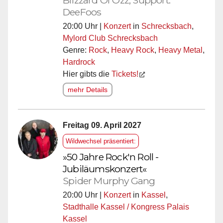
Blizzard Of Ozz, Support:
DeeFoos
20:00 Uhr |
Konzert
in
Schrecksbach
,
Mylord Club Schrecksbach
Genre:
Rock
,
Heavy Rock
,
Heavy Metal
,
Hardrock
Hier gibts die
Tickets!
mehr Details
Freitag 09. April 2027
Wildwechsel präsentiert:
»50 Jahre Rock'n Roll -
Jubiläumskonzert«
Spider Murphy Gang
20:00 Uhr |
Konzert
in
Kassel
,
Stadthalle Kassel / Kongress Palais
Kassel