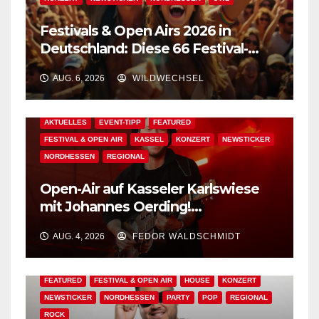
Festivals & Open Airs 2026 in
Deutschland: Diese 66 Festival-
Events warten auf Dich!
AUG. 6, 2026
WILDWECHSEL
AKTUELLES
EVENT-TIPP
FEATURED
FESTIVAL & OPEN AIR
KASSEL
KONZERT
NEWSTICKER
NORDHESSEN
REGIONAL
Open-Air auf Kasseler Karlswiese
mit Johannes Oerding!
Zusatzkontingent an Tickets
AUG. 4, 2026
FEDOR WALDSCHMIDT
erhältlich!
AKTUELLES
BAD WILDUNGEN
EDM
EVENT-TIPP
FEATURED
FESTIVAL & OPEN AIR
HOUSE
KONZERT
NEWSTICKER
NORDHESSEN
PARTY
POP
REGIONAL
ROCK