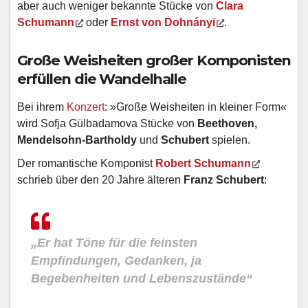
aber auch weniger bekannte Stücke von
Clara
Schumann
oder
Ernst von Dohnányi
.
Große Weisheiten großer Komponisten
erfüllen die Wandelhalle
Bei ihrem
Konzert
: »Große Weisheiten in kleiner Form«
wird Sofja Gülbadamova Stücke von
Beethoven,
Mendelsohn-Bartholdy
und
Schubert
spielen.
Der romantische Komponist
Robert Schumann
schrieb über den 20 Jahre älteren
Franz Schubert
:
„Er hat Töne für die feinsten
Empfindungen, Gedanken, ja
Begebenheiten und Lebenszustände“