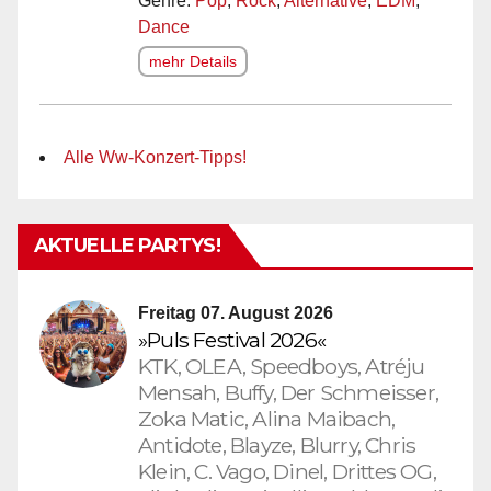
Genre:
Pop
,
Rock
,
Alternative
,
EDM
,
Dance
mehr Details
Alle Ww-Konzert-Tipps!
AKTUELLE PARTYS!
Freitag 07. August 2026
»Puls Festival 2026«
KTK, OLEA, Speedboys, Atréju
Mensah, Buffy, Der Schmeisser,
Zoka Matic, Alina Maibach,
Antidote, Blayze, Blurry, Chris
Klein, C. Vago, Dinel, Drittes OG,