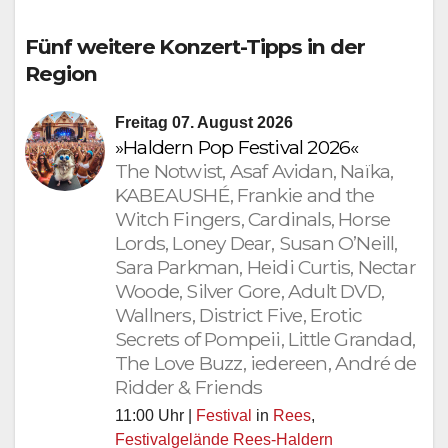
Fünf weitere Konzert-Tipps in der
Region
Freitag 07. August 2026
»Haldern Pop Festival 2026«
The Notwist, Asaf Avidan, Naïka,
KABEAUSHÉ, Frankie and the
Witch Fingers, Cardinals, Horse
Lords, Loney Dear, Susan O’Neill,
Sara Parkman, Heidi Curtis, Nectar
Woode, Silver Gore, Adult DVD,
Wallners, District Five, Erotic
Secrets of Pompeii, Little Grandad,
The Love Buzz, iedereen, André de
Ridder & Friends
11:00 Uhr |
Festival
in
Rees
,
Festivalgelände Rees-Haldern