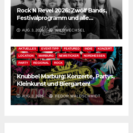
Rock N Revel 2026: Zwölf Bands,
Festivalprogramm und alle
wichtigen Informationen!
AUG. 3, 2026
WILDWECHSEL
AKTUELLES
EVENT-TIPP
FEATURED
INDIE
KONZERT
LOCATION
MARBURG
NEWSTICKER
NORDHESSEN
PARTY
REGIONAL
ROCK
Knubbel Marburg: Konzerte, Partys,
Kleinkunst und Biergarten!
AUG. 3, 2026
FEDOR WALDSCHMIDT