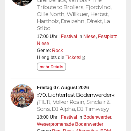
Tribute to Broilers, Fjordvind,
Ollie North, Willkuer, Herbst,
Hartholz, Dreizehn, D!rekt, La
Stibo
17:00 Uhr |
Festival
in
Niese
,
Festplatz
Niese
Genre:
Rock
Hier gibts die
Tickets!
mehr Details
Freitag 07. August 2026
»70. Lichterfest Bodenwerder«
¡TILT!, Volker Rosin, Sinclair &
Sons, DJ Alpha, DJ Timweyy
18:00 Uhr |
Festival
in
Bodenwerder
,
Weserpromenade Bodenwerder