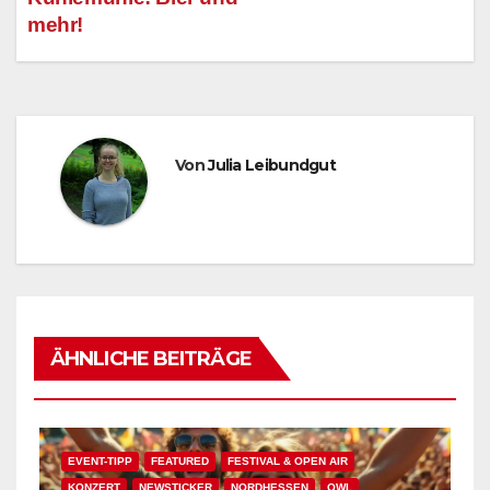
mehr!
Von
Julia Leibundgut
ÄHNLICHE BEITRÄGE
EVENT-TIPP
FEATURED
FESTIVAL & OPEN AIR
KONZERT
NEWSTICKER
NORDHESSEN
OWL