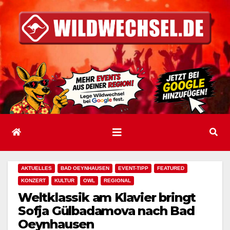
Zum
Inhalt
springen
AKTUELLES
BAD OEYNHAUSEN
EVENT-TIPP
FEATURED
KONZERT
KULTUR
OWL
REGIONAL
Weltklassik am Klavier bringt
Sofja Gülbadamova nach Bad
Oeynhausen