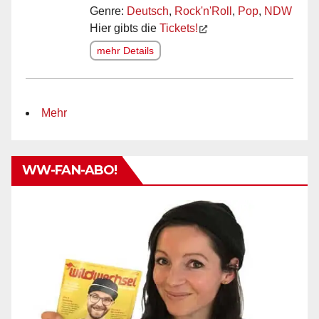
Genre:
Deutsch
,
Rock'n'Roll
,
Pop
,
NDW
Hier gibts die
Tickets!
mehr Details
Mehr
WW-FAN-ABO!