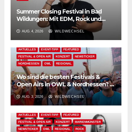
Summer Closing Festival in Bad
Wildungen: Mit EDM, Rock und
Festivalflair klingt der Sommer aus!
AUG. 4, 2026
WILDWECHSEL
AKTUELLES
EVENT-TIPP
FEATURED
FESTIVAL & OPEN AIR
KONZERT
NEWSTICKER
NORDHESSEN
OWL
REGIONAL
Wo sind die besten Festivals &
Open Airs in OWL & Nordhessen? –
Der Ww-Festival-Planer!
AUG. 3, 2026
WILDWECHSEL
AKTUELLES
EVENT-TIPP
FEATURED
FESTIVAL & OPEN AIR
KONZERT
MARIENMÜNSTER
NEWSTICKER
OWL
REGIONAL
ROCK