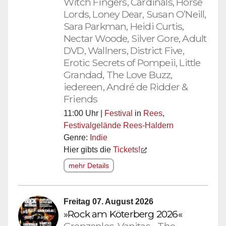
Witch Fingers, Cardinals, Horse
Lords, Loney Dear, Susan O’Neill,
Sara Parkman, Heidi Curtis,
Nectar Woode, Silver Gore, Adult
DVD, Wallners, District Five,
Erotic Secrets of Pompeii, Little
Grandad, The Love Buzz,
iedereen, André de Ridder &
Friends
11:00 Uhr |
Festival
in
Rees
,
Festivalgelände Rees-Haldern
Genre:
Indie
Hier gibts die
Tickets!
mehr Details
Freitag 07. August 2026
»Rock am Köterberg 2026«
Grenzenlos, Vanitas - The