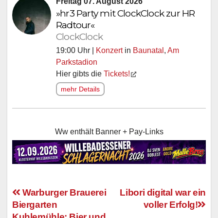
Freitag 07. August 2026
»hr3 Party mit ClockClock zur HR
Radtour«
ClockClock
19:00 Uhr |
Konzert
in
Baunatal
,
Am
Parkstadion
Hier gibts die
Tickets!
mehr Details
Ww enthält Banner + Pay-Links
Warburger Brauerei
Libori digital war ein
Biergarten
voller Erfolg!
Beitragsnavigation
Kuhlemühle: Bier und