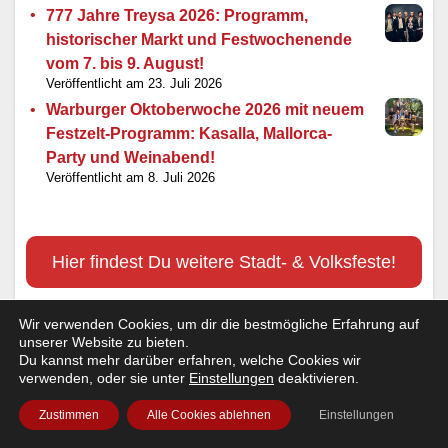
777 Jahre Treysa 2026: Programm,
historischer Markt und Festwochenende
vom 7. bis 9. August!
23. Juli 2026
Warburger Oktoberwoche 2026 mit neuem
Festzelt-Programm: Kasalla, Mallorca-
Party und Weinabend!
8. Juli 2026
Hier findest Du weitere Stadt- & Volksfeste!
Wir verwenden Cookies, um dir die bestmögliche Erfahrung auf
unserer Website zu bieten.
Du kannst mehr darüber erfahren, welche Cookies wir
verwenden, oder sie unter
Einstellungen
deaktivieren.
Einen Kaffee fürs Ww-Team ☕
Zustimmen
Alle Cookies ablehnen
Einstellungen
Mehr Events und Kultur aus deiner Region!