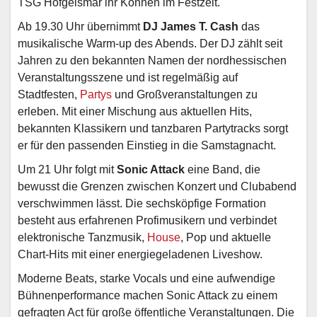
TSG Hofgeismar ihr Können im Festzelt.
Ab 19.30 Uhr übernimmt
DJ James T. Cash
das
musikalische Warm-up des Abends. Der DJ zählt seit
Jahren zu den bekannten Namen der nordhessischen
Veranstaltungsszene und ist regelmäßig auf
Stadtfesten,
Partys
und Großveranstaltungen zu
erleben. Mit einer Mischung aus aktuellen Hits,
bekannten Klassikern und tanzbaren Partytracks sorgt
er für den passenden Einstieg in die Samstagnacht.
Um 21 Uhr folgt mit
Sonic Attack
eine Band, die
bewusst die Grenzen zwischen Konzert und Clubabend
verschwimmen lässt. Die sechsköpfige Formation
besteht aus erfahrenen Profimusikern und verbindet
elektronische Tanzmusik,
House
, Pop und aktuelle
Chart-Hits mit einer energiegeladenen Liveshow.
Moderne Beats, starke Vocals und eine aufwendige
Bühnenperformance machen Sonic Attack zu einem
gefragten Act für große öffentliche Veranstaltungen. Die