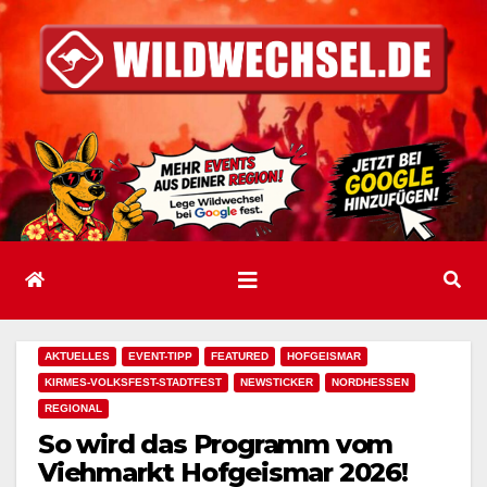
Zum
Inhalt
springen
AKTUELLES
EVENT-TIPP
FEATURED
HOFGEISMAR
KIRMES-VOLKSFEST-STADTFEST
NEWSTICKER
NORDHESSEN
REGIONAL
So wird das Programm vom
Viehmarkt Hofgeismar 2026!