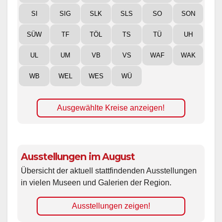
SI
SIG
SLK
SLS
SO
SON
SÜW
TF
TÖL
TS
TÜ
UH
UL
UM
VB
VS
WAF
WAK
WB
WEL
WES
WÜ
Ausgewählte Kreise anzeigen!
Ausstellungen im August
Übersicht der aktuell stattfindenden Ausstellungen
in vielen Museen und Galerien der Region.
Ausstellungen zeigen!