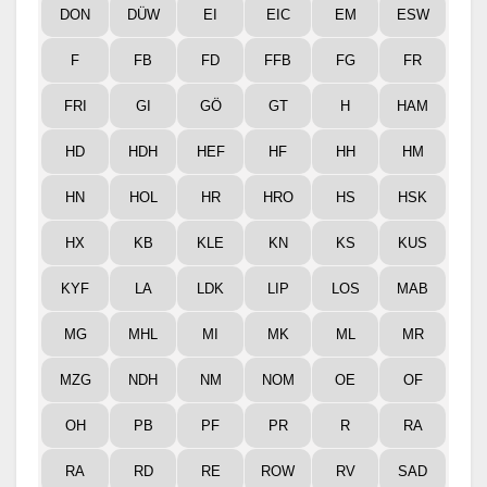
DON
DÜW
EI
EIC
EM
ESW
F
FB
FD
FFB
FG
FR
FRI
GI
GÖ
GT
H
HAM
HD
HDH
HEF
HF
HH
HM
HN
HOL
HR
HRO
HS
HSK
HX
KB
KLE
KN
KS
KUS
KYF
LA
LDK
LIP
LOS
MAB
MG
MHL
MI
MK
ML
MR
MZG
NDH
NM
NOM
OE
OF
OH
PB
PF
PR
R
RA
RA
RD
RE
ROW
RV
SAD