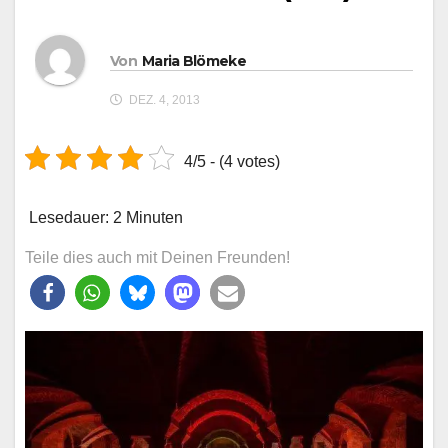
Von
Maria Blömeke
DEZ. 4, 2013
4/5 - (4 votes)
Lesedauer:
2
Minuten
Teile dies auch mit Deinen Freunden!