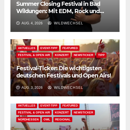
Summer Closing Festival in Bad
Wildungen: Mit EDM, Rock und
Festivalflair klingt der Sommer aus!
AUG. 4, 2026
WILDWECHSEL
AKTUELLES
EVENT-TIPP
FEATURED
FESTIVAL & OPEN AIR
KONZERT
NEWSTICKER
TIPP
Festival-Ticker: Die wichtigsten
deutschen Festivals und Open Airs!
AUG. 3, 2026
WILDWECHSEL
AKTUELLES
EVENT-TIPP
FEATURED
FESTIVAL & OPEN AIR
KONZERT
NEWSTICKER
NORDHESSEN
OWL
REGIONAL