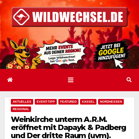
Zum
Inhalt
springen
AKTUELLES
EVENT-TIPP
FEATURED
KASSEL
NORDHESSEN
REGIONAL
Weinkirche unterm A.R.M.
eröffnet mit Dapayk & Padberg
und Der dritte Raum (uvm).