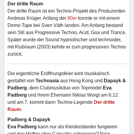
Der dritte Raum
Der dritte Raum ist ein Techno-Projekt des Produzenten
Andreas Krüger. Anfang der
90er
konnte er mit einem
Demo-Tape bei Sven Väth landen. Am Anfang bestand
sein Stil aus Progressive Techno, Acid, Goa und Trance.
Später wurde der Sound hypnotischer und technoider,
mit Klubraum (2003) kehrte er zum progressiven Techno
zurück.
Die eigentliche Eröffnungsfeier wird musikalisch
gestaltet von
Technasia
aus Hong Kong und
Dapayk &
Padberg
, dem Clubmusikduo von Topmodel
Eva
Padberg
und ihrem Ehemann Niklas Worgt am 6.12.
und am 7. kommt dann Techno-Legende
Der dritte
Raum
.
Padberg & Dapayk
Eva Padberg
kann nur als Kleiderständer fungieren
und ihre Hüften über Catwalks schwingen? Nein.