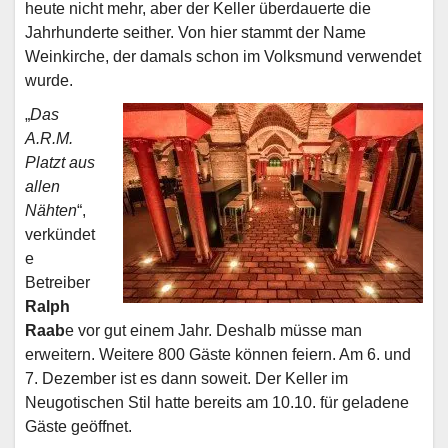
heute nicht mehr, aber der Keller überdauerte die
Jahrhunderte seither. Von hier stammt der Name
Weinkirche, der damals schon im Volksmund verwendet
wurde.
„
Das
A.R.M.
Platzt aus
allen
Nähten
“,
verkündet
e
Betreiber
Ralph
Raab
e vor gut einem Jahr. Deshalb müsse man
erweitern. Weitere 800 Gäste können feiern. Am 6. und
7. Dezember ist es dann soweit. Der Keller im
Neugotischen Stil hatte bereits am 10.10. für geladene
Gäste geöffnet.