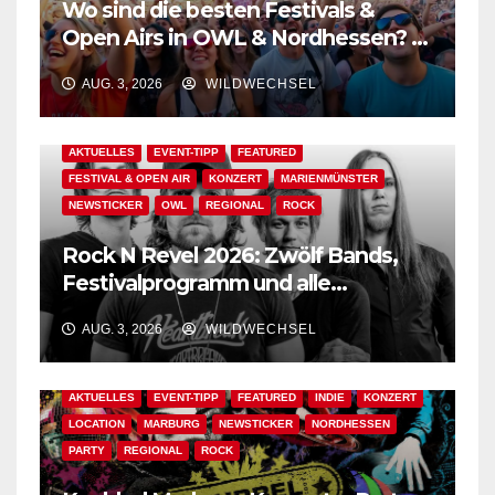
Wo sind die besten Festivals &
Open Airs in OWL & Nordhessen? –
Der Ww-Festival-Planer!
AUG. 3, 2026
WILDWECHSEL
AKTUELLES
EVENT-TIPP
FEATURED
FESTIVAL & OPEN AIR
KONZERT
MARIENMÜNSTER
NEWSTICKER
OWL
REGIONAL
ROCK
Rock N Revel 2026: Zwölf Bands,
Festivalprogramm und alle
wichtigen Informationen!
AUG. 3, 2026
WILDWECHSEL
AKTUELLES
EVENT-TIPP
FEATURED
INDIE
KONZERT
LOCATION
MARBURG
NEWSTICKER
NORDHESSEN
PARTY
REGIONAL
ROCK