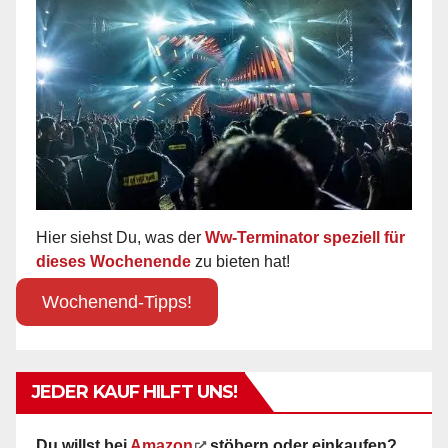
Hier siehst Du, was der
Ww-Terminator speziell für
dieses Wochenende
zu bieten hat!
Wochenend-Tipps!
JEDER KAUF HILFT UNS!
Du willst bei
Amazon
stöbern oder einkaufen?