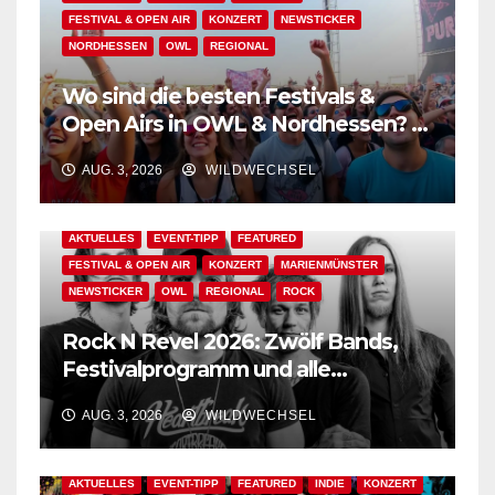
FESTIVAL & OPEN AIR
KONZERT
NEWSTICKER
NORDHESSEN
OWL
REGIONAL
Wo sind die besten Festivals &
Open Airs in OWL & Nordhessen? –
Der Ww-Festival-Planer!
AUG. 3, 2026
WILDWECHSEL
AKTUELLES
EVENT-TIPP
FEATURED
FESTIVAL & OPEN AIR
KONZERT
MARIENMÜNSTER
NEWSTICKER
OWL
REGIONAL
ROCK
Rock N Revel 2026: Zwölf Bands,
Festivalprogramm und alle
wichtigen Informationen!
AUG. 3, 2026
WILDWECHSEL
AKTUELLES
EVENT-TIPP
FEATURED
INDIE
KONZERT