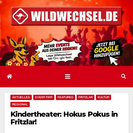
Zum
Inhalt
springen
AKTUELLES
EVENT-TIPP
FEATURED
FRITZLAR
KULTUR
REGIONAL
Kindertheater: Hokus Pokus in
Fritzlar!