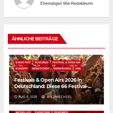
Ehemaligen Ww-Redakteurin
ÄHNLICHE BEITRÄGE
EVENT-TIPP
FEATURED
FESTIVAL & OPEN AIR
KONZERT
NEWSTICKER
NORDHESSEN
OWL
Festivals & Open Airs 2026 in
Deutschland: Diese 66 Festival-
Events warten auf Dich!
AUG. 6, 2026
WILDWECHSEL
AKTUELLES
EVENT-TIPP
FEATURED