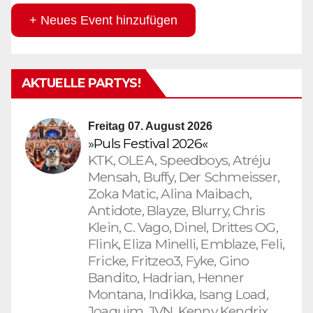
+ Neues Event hinzufügen
AKTUELLE PARTYS!
Freitag 07. August 2026
»Puls Festival 2026«
KTK, OLEA, Speedboys, Atréju
Mensah, Buffy, Der Schmeisser,
Zoka Matic, Alina Maibach,
Antidote, Blayze, Blurry, Chris
Klein, C. Vago, Dinel, Drittes OG,
Flink, Eliza Minelli, Emblaze, Feli,
Fricke, Fritzeo3, Fyke, Gino
Bandito, Hadrian, Henner
Montana, Indikka, Isang Load,
Joaquim, JVN, Kenny Kendrix,