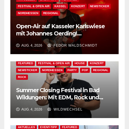
FESTIVAL & OPEN AIR
KASSEL
KONZERT
NEWSTICKER
NORDHESSEN
REGIONAL
Open-Air auf Kasseler Karlswiese
mit Johannes Oerding!
Zusatzkontingent an Tickets
AUG. 4, 2026
FEDOR WALDSCHMIDT
erhältlich!
AKTUELLES
BAD WILDUNGEN
EDM
EVENT-TIPP
FEATURED
FESTIVAL & OPEN AIR
HOUSE
KONZERT
NEWSTICKER
NORDHESSEN
PARTY
POP
REGIONAL
ROCK
Summer Closing Festival in Bad
Wildungen: Mit EDM, Rock und
Festivalflair klingt der Sommer aus!
AUG. 4, 2026
WILDWECHSEL
AKTUELLES
EVENT-TIPP
FEATURED