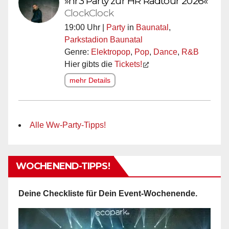
»hr3 Party zur HR Radtour 2026«
ClockClock
19:00 Uhr |
Party
in
Baunatal
,
Parkstadion Baunatal
Genre:
Elektropop
,
Pop
,
Dance
,
R&B
Hier gibts die
Tickets!
mehr Details
Alle Ww-Party-Tipps!
WOCHENEND-TIPPS!
Deine Checkliste für Dein Event-Wochenende.