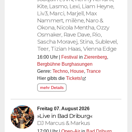
Kite, Lasmo, Lexi, Liam Heyne,
Liv3, Marci, Marjell, Max
Nammert, milène, Naro &
Okona, Nicola Mentha, Ozzy
Osmaker, Rave Dave, Rio,
Sascha Moravej, Stina, Sublevel,
Teer, Tizian Haas, Vienna Edge
16:00 Uhr |
Festival
in
Zierenberg
,
Bergbühne Burghasungen
Genre:
Techno
,
House
,
Trance
Hier gibts die
Tickets!
mehr Details
Freitag 07. August 2026
»Live in Bad Driburg«
DJ Marcus & Markus
17:00 Uhr |
Open-Air
in
Bad Driburg
,