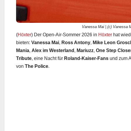
Vanessa Mai | (c) Vanessa M
(
Höxter
) Der Open-Air-Sommer 2026 in
Höxter
hat wied
bieten:
Vanessa Mai
,
Ross Antony
,
Mike Leon Grosc
Mania
,
Alex im Westerland
,
Mariuzz
,
One Step Close
Tribute
, eine Nacht für
Roland-Kaiser-Fans
und zum A
von
The Police
.