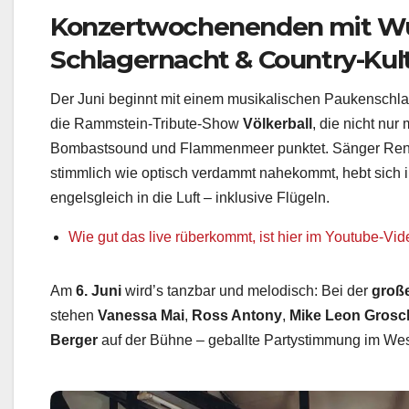
Konzertwochenenden mit Wu
Schlagernacht & Country-Kul
Der Juni beginnt mit einem musikalischen Paukenschl
die Rammstein-Tribute-Show
Völkerball
, die nicht nur
Bombastsound und Flammenmeer punktet. Sänger René
stimmlich wie optisch verdammt nahekommt, hebt sich 
engelsgleich in die Luft – inklusive Flügeln.
Wie gut das live rüberkommt, ist hier im Youtube-Vi
Am
6. Juni
wird’s tanzbar und melodisch: Bei der
große
stehen
Vanessa Mai
,
Ross Antony
,
Mike Leon Grosc
Berger
auf der Bühne – geballte Partystimmung im Wes