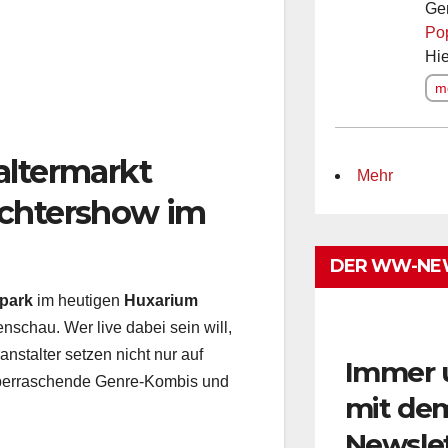
Ge
Po
Hie
me
altermarkt
Mehr
ichtershow im
DER WW-NE
park
im heutigen
Huxarium
schau. Wer live dabei sein will,
nstalter setzen nicht nur auf
Immer 
überraschende Genre-Kombis und
mit de
Newsle