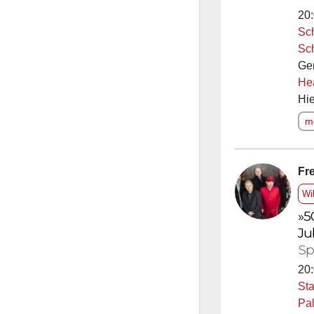
20:
Sc
Sc
Ge
He
Hie
me
Fre
Wi
»5
Ju
Sp
20:
Sta
Pal