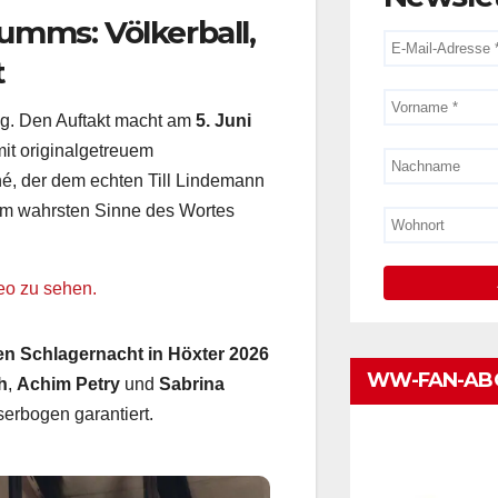
mms: Völkerball,
t
ag. Den Auftakt macht am
5. Juni
 mit originalgetreuem
, der dem echten Till Lindemann
im wahrsten Sinne des Wortes
deo zu sehen.
n Schlagernacht in Höxter 2026
WW-FAN-AB
h
,
Achim Petry
und
Sabrina
erbogen garantiert.