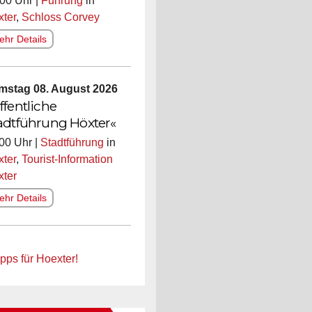
00 Uhr |
Führung
in
ter
,
Schloss Corvey
hr Details
mstag 08. August 2026
ffentliche
adtführung Höxter«
00 Uhr |
Stadtführung
in
ter
,
Tourist-Information
xter
hr Details
pps für Hoexter!