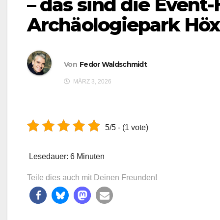
– das sind die Event-
Archäologiepark Höx
Von
Fedor Waldschmidt
MÄRZ 3, 2026
5/5 - (1 vote)
Lesedauer:
6
Minuten
Teile dies auch mit Deinen Freunden!