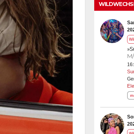
WILDWECHSE
Sa
20
Wi
»S
M/
16:
Su
Ge
Ele
me
So
20
Wi