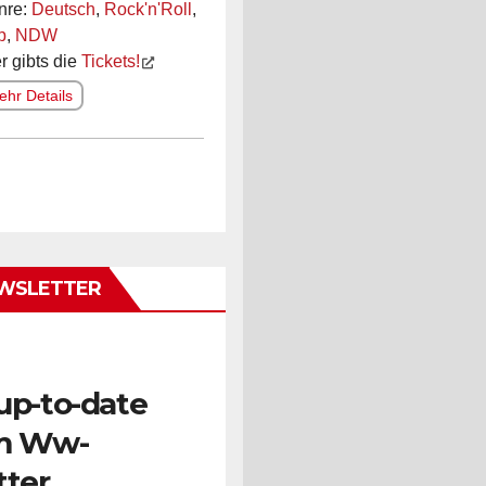
nre:
Deutsch
,
Rock'n'Roll
,
p
,
NDW
r gibts die
Tickets!
hr Details
WSLETTER
up-to-date
m Ww-
tter