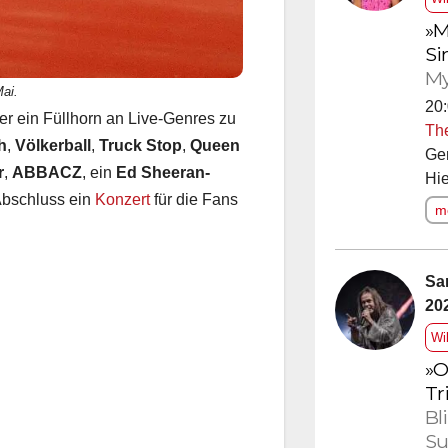
»M
Si
My
ai.
20:
er ein Füllhorn an Live-Genres zu
Th
h
,
Völkerball
,
Truck Stop
,
Queen
Ge
r
,
ABBACZ
, ein
Ed Sheeran-
Hie
bschluss ein
Konzert
für die Fans
me
Sa
20
Wi
»O
Tr
Bl
Su