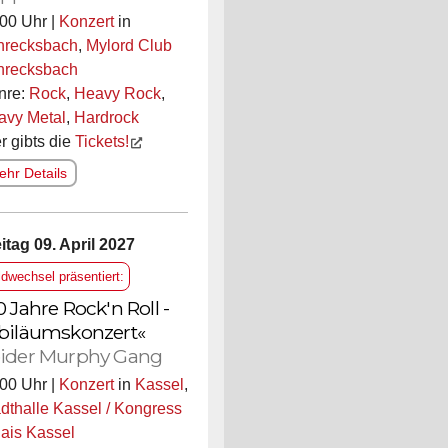
00 Uhr |
Konzert
in
hrecksbach
,
Mylord Club
hrecksbach
nre:
Rock
,
Heavy Rock
,
avy Metal
,
Hardrock
r gibts die
Tickets!
hr Details
itag 09. April 2027
ldwechsel präsentiert:
0 Jahre Rock'n Roll -
biläumskonzert«
ider Murphy Gang
00 Uhr |
Konzert
in
Kassel
,
dthalle Kassel / Kongress
ais Kassel