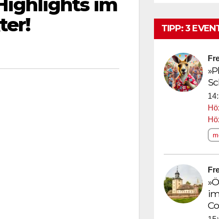
Highlights im
ter!
TIPP: 3 EVEN
Fre
»P
Sc
14:
Höx
Hö
me
Fre
»Ö
im
Co