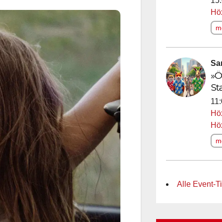
15:
Höx
me
Sa
»Ö
St
11:
Höx
Hö
me
Alle Event-Ti