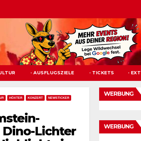
KULTUR
· AUSFLUGSZIELE
· TICKETS
· EX
WERBUNG
AIR
HÖXTER
KONZERT
NEWSTICKER
mstein-
WERBUNG
 Dino-Lichter