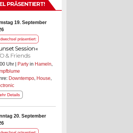
L PRÄSENTIERT!
mstag 19. September
26
ldwechsel präsentiert:
unset Session«
O & Friends
00 Uhr |
Party
in
Hameln
,
mpfblume
nre:
Downtempo
,
House
,
ctronic
hr Details
nntag 20. September
26
ldwechsel präsentiert: