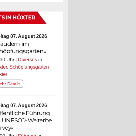
TS IN HÖXTER
itag 07. August 2026
laudern im
höpfungsgarten«
30 Uhr |
Diverses
in
ter
,
Schöpfungsgarten
xter
hr Details
itag 07. August 2026
ffentliche Führung
 UNESCO-Welterbe
rvey«