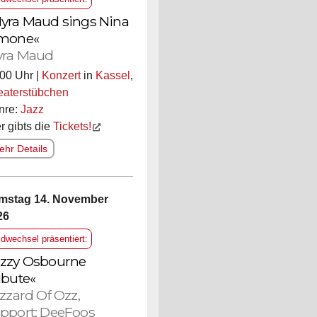
yra Maud sings Nina
mone«
ra Maud
00 Uhr |
Konzert
in
Kassel
,
eaterstübchen
nre:
Jazz
r gibts die
Tickets!
hr Details
mstag 14. November
26
ldwechsel präsentiert:
zzy Osbourne
ibute«
izzard Of Ozz,
pport: DeeFoos