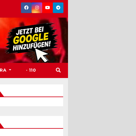
TRA
· 110