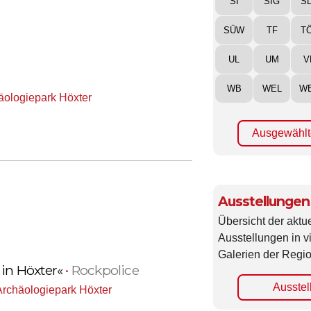
SI
SIG
S
SÜW
TF
T
UL
UM
V
WB
WEL
W
äologiepark Höxter
Ausgewählt
Ausstellungen
Übersicht der aktue
Ausstellungen in 
Galerien der Regio
 in Höxter«
•
Rockpolice
Ausstel
Archäologiepark Höxter