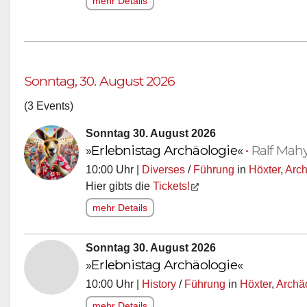
mehr Details
Sonntag, 30. August 2026
(3 Events)
Sonntag 30. August 2026
»Erlebnistag Archäologie«
•
Ralf Mah
10:00 Uhr |
Diverses
/
Führung
in
Höxter
,
Arch
Hier gibts die
Tickets!
mehr Details
Sonntag 30. August 2026
»Erlebnistag Archäologie«
10:00 Uhr |
History
/
Führung
in
Höxter
,
Archä
mehr Details