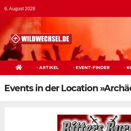
Zum
6. August 2026
Inhalt
springen
· ARTIKEL
· EVENT-FINDER
· 
Events in der Location »Archä