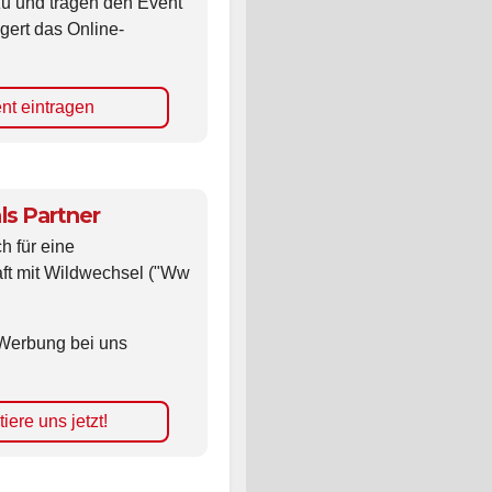
zu und tragen den Event
gert das Online-
nt eintragen
ls Partner
ch für eine
ft mit Wildwechsel ("Ww
Werbung bei uns
iere uns jetzt!