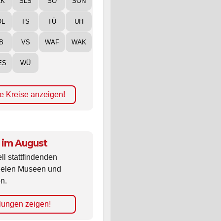
LK
SLS
SO
SON
ÖL
TS
TÜ
UH
B
VS
WAF
WAK
ES
WÜ
e Kreise anzeigen!
 im August
ll stattfindenden
vielen Museen und
n.
lungen zeigen!