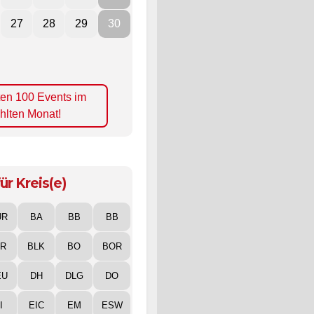
27
28
29
30
ten 100 Events im
hlten Monat!
ür Kreis(e)
UR
BA
BB
BB
IR
BLK
BO
BOR
EU
DH
DLG
DO
I
EIC
EM
ESW