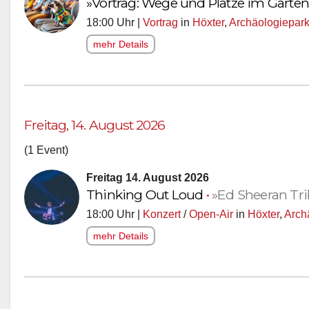
»Vortrag: Wege und Plätze im Garten
18:00 Uhr |
Vortrag
in
Höxter
,
Archäologiepark
mehr Details
Freitag, 14. August 2026
(1 Event)
Freitag 14. August 2026
Thinking Out Loud
•
»Ed Sheeran Tr
18:00 Uhr |
Konzert
/
Open-Air
in
Höxter
,
Arch
mehr Details