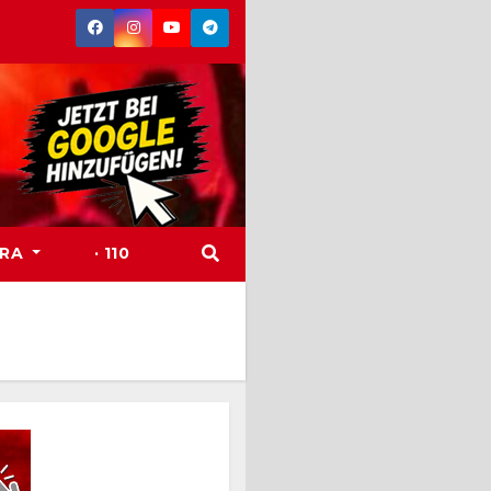
TRA
· 110