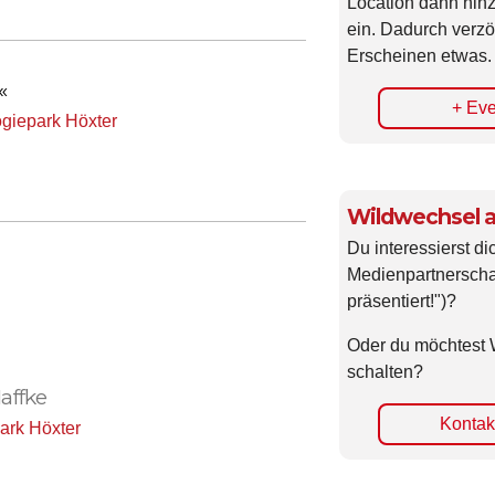
Location dann hin
ein. Dadurch verzö
Erscheinen etwas.
«
+ Eve
giepark Höxter
Wildwechsel a
Du interessierst di
Medienpartnerscha
präsentiert!")?
Oder du möchtest 
schalten?
Haffke
Kontakt
ark Höxter