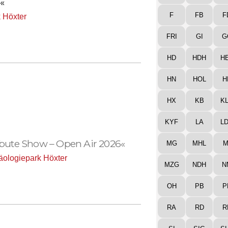
«
F
FB
F
 Höxter
FRI
GI
G
HD
HDH
H
HN
HOL
H
HX
KB
K
KYF
LA
L
ibute Show – Open Air 2026«
MG
MHL
M
äologiepark Höxter
MZG
NDH
N
OH
PB
P
RA
RD
R