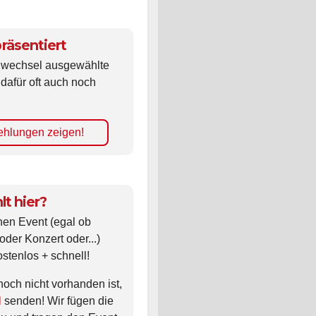
räsentiert
ldwechsel ausgewählte
 dafür oft auch noch
hlungen zeigen!
lt hier?
nen Event (egal ob
oder Konzert oder...)
ostenlos + schnell!
noch nicht vorhanden ist,
l
senden! Wir fügen die