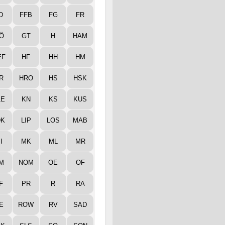
D
FFB
FG
FR
Ö
GT
H
HAM
EF
HF
HH
HM
R
HRO
HS
HSK
LE
KN
KS
KUS
DK
LIP
LOS
MAB
I
MK
ML
MR
M
NOM
OE
OF
F
PR
R
RA
E
ROW
RV
SAD