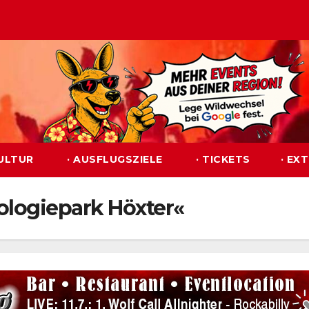
KULTUR
· AUSFLUGSZIELE
· TICKETS
· EX
ologiepark Höxter«