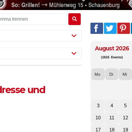
August 2026
(1615 Events)
Mo
Di
Mi
dresse und
3
4
5
10
11
12
17
18
19