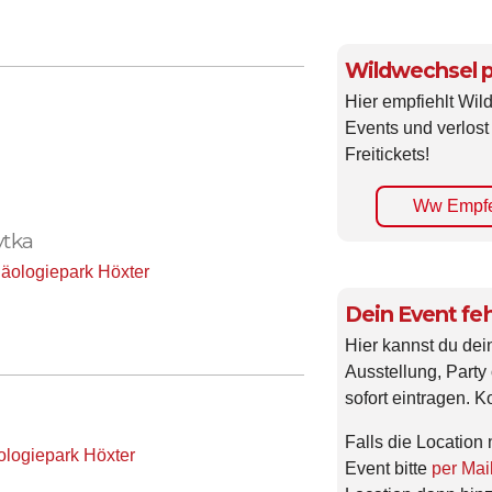
Wildwechsel p
Hier empfiehlt Wi
Events und verlost
Freitickets!
Ww Empfe
ytka
äologiepark Höxter
Dein Event feh
Hier kannst du dei
Ausstellung, Party 
sofort eintragen. K
Falls die Location 
ologiepark Höxter
Event bitte
per Mai