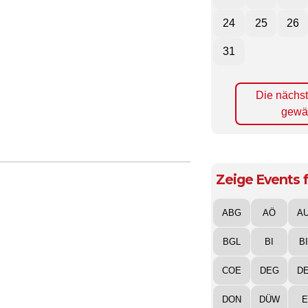
24
25
26
31
Die nächs
gewä
Zeige Events f
ABG
AÖ
A
BGL
BI
B
COE
DEG
D
DON
DÜW
E