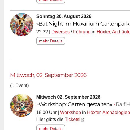
Sonntag 30. August 2026
»Bat Night im Huxarium Gartenpark
??:?? |
Diverses
/
Führung
in
Höxter
,
Archäolo
mehr Details
Mittwoch, 02. September 2026
(1 Event)
Mittwoch 02. September 2026
»Workshop: Garten gestalten«
•
Ralf 
18:00 Uhr |
Workshop
in
Höxter
,
Archäologiep
Hier gibts die
Tickets!
mehr Details