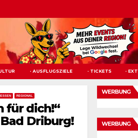
KULTUR
· AUSFLUGSZIELE
· TICKETS
· EX
WERBUNG
HESSEN
REGIONAL
 für dich!“
 Bad Driburg!
WERBUNG