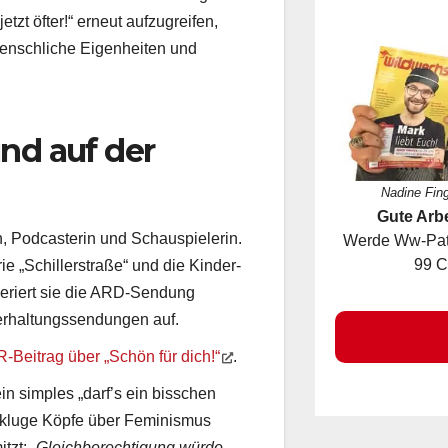
rößeren Absurditäten des Alltags.
tzt öfter!“ erneut aufzugreifen,
menschliche Eigenheiten und
und auf der
Nadine Fin
Gute Arbe
Werde Ww-Pate
n, Podcasterin und Schauspielerin.
99 C
 „Schillerstraße“ und die Kinder-
eriert sie die ARD-Sendung
erhaltungssendungen auf.
So
Beitrag über „Schön für dich!“
.
n simples „darf’s ein bisschen
 kluge Köpfe über Feminismus