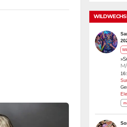
WILDWECHSE
Sa
20
Wi
»S
M/
16:
Su
Ge
Ele
me
So