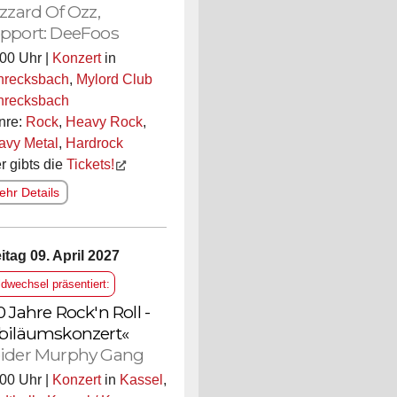
izzard Of Ozz,
pport: DeeFoos
00 Uhr |
Konzert
in
hrecksbach
,
Mylord Club
hrecksbach
nre:
Rock
,
Heavy Rock
,
avy Metal
,
Hardrock
r gibts die
Tickets!
hr Details
itag 09. April 2027
ldwechsel präsentiert:
0 Jahre Rock'n Roll -
biläumskonzert«
ider Murphy Gang
00 Uhr |
Konzert
in
Kassel
,