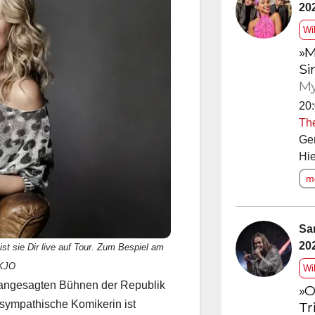
20
Wi
»M
Si
My
20:
Th
Ge
Hie
me
Sa
20
st sie Dir live auf Tour. Zum Bespiel am
IKJO
Wi
n angesagten Bühnen der Republik
»O
 sympathische Komikerin ist
Tr