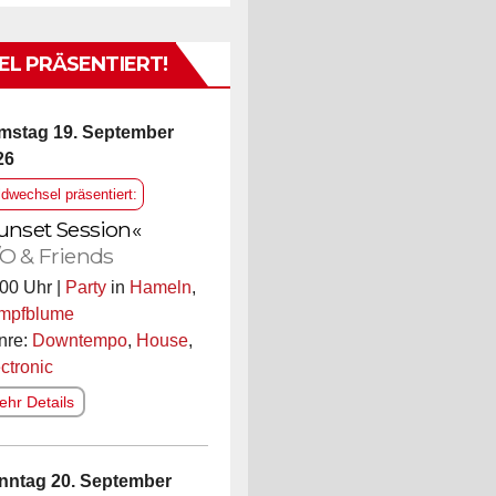
L PRÄSENTIERT!
mstag 19. September
26
ldwechsel präsentiert:
unset Session«
O & Friends
00 Uhr |
Party
in
Hameln
,
mpfblume
nre:
Downtempo
,
House
,
ctronic
hr Details
nntag 20. September