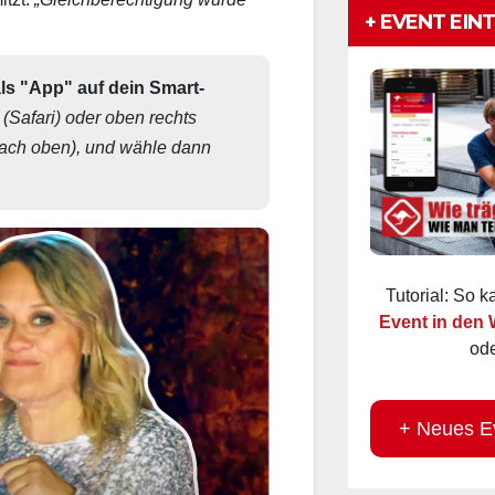
itzt:
„Gleichberechtigung würde
+ EVENT EIN
als "App" auf dein Smart-
 (Safari) oder oben rechts 
nach oben), und wähle dann 
Tutorial: So 
Event in den
ode
+ Neues E