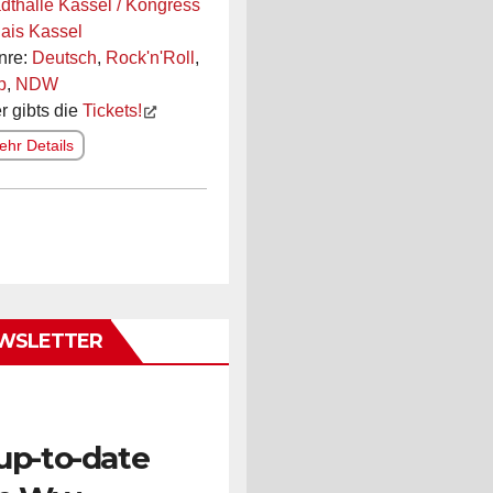
dthalle Kassel / Kongress
ais Kassel
nre:
Deutsch
,
Rock'n'Roll
,
p
,
NDW
r gibts die
Tickets!
hr Details
WSLETTER
up-to-date