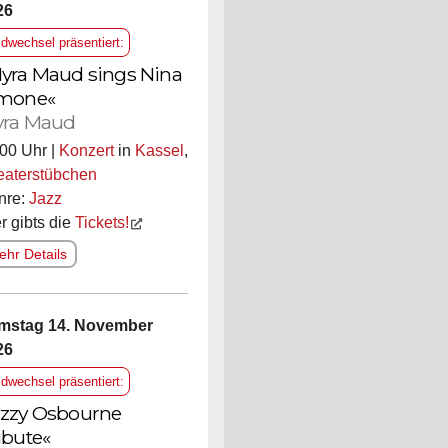
26
ldwechsel präsentiert:
yra Maud sings Nina
mone«
ra Maud
00 Uhr |
Konzert
in
Kassel
,
eaterstübchen
nre:
Jazz
r gibts die
Tickets!
hr Details
mstag 14. November
26
ldwechsel präsentiert:
zzy Osbourne
ibute«