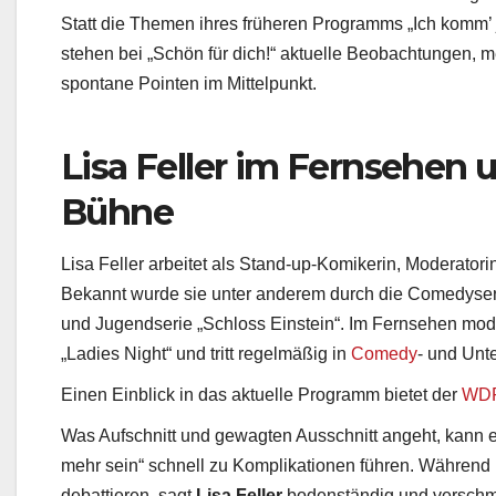
Inhaltlich richtet Feller den Blick auf die kleinen und g
Statt die Themen ihres früheren Programms „Ich komm’ je
stehen bei „Schön für dich!“ aktuelle Beobachtungen, 
spontane Pointen im Mittelpunkt.
Lisa Feller im Fernsehen 
Bühne
Lisa Feller arbeitet als Stand-up-Komikerin, Moderatori
Bekannt wurde sie unter anderem durch die Comedyserie
und Jugendserie „Schloss Einstein“. Im Fernsehen mod
„Ladies Night“ und tritt regelmäßig in
Comedy
- und Unt
Einen Einblick in das aktuelle Programm bietet der
WDR-
Was Aufschnitt und gewagten Ausschnitt angeht, kann ei
mehr sein“ schnell zu Komplikationen führen. Während