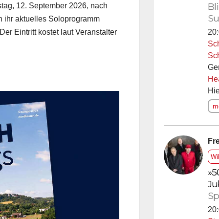
Bl
stag, 12. September 2026, nach
Su
in ihr aktuelles Soloprogramm
20:
er Eintritt kostet laut Veranstalter
Sc
Sc
Ge
He
Hie
me
Fre
Wi
»5
Ju
Sp
20: