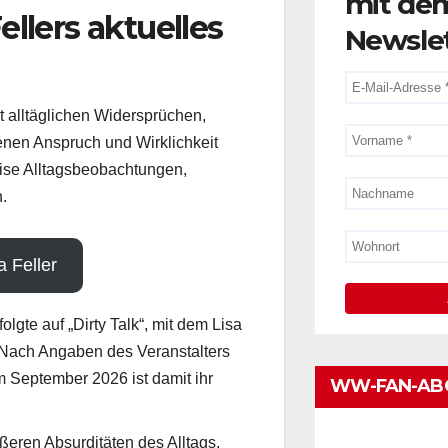
mit de
ellers aktuelles
Newsle
mit alltäglichen Widersprüchen,
nen Anspruch und Wirklichkeit
zise Alltagsbeobachtungen,
.
a Feller
lgte auf „Dirty Talk“, mit dem Lisa
t. Nach Angaben des Veranstalters
WW-FAN-AB
m September 2026 ist damit ihr