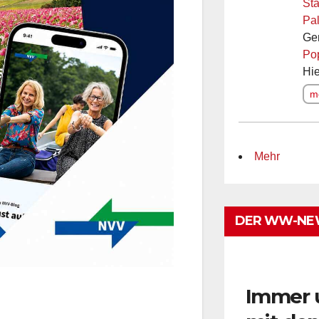
Sta
Pal
Ge
Po
Hie
me
Mehr
DER WW-NE
Immer 