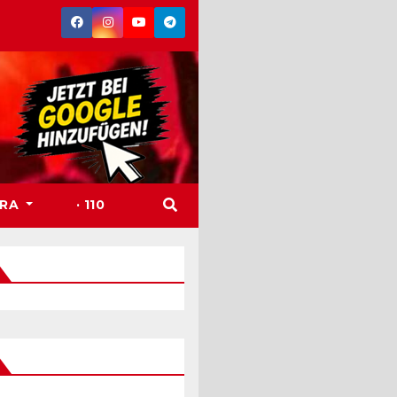
TRA
· 110