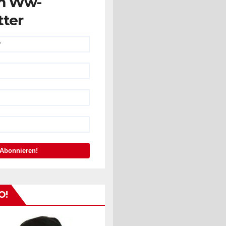
m Ww-
tter
O!