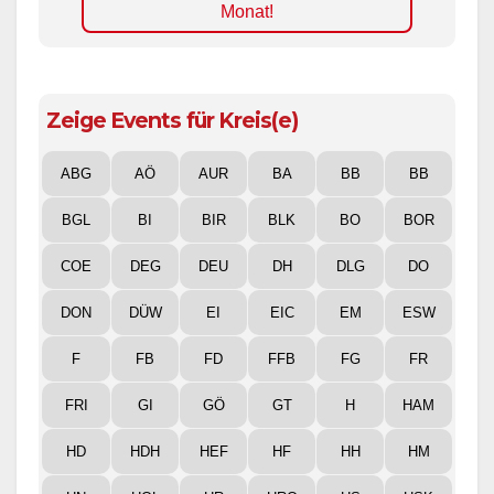
Monat!
Zeige Events für Kreis(e)
ABG
AÖ
AUR
BA
BB
BB
BGL
BI
BIR
BLK
BO
BOR
COE
DEG
DEU
DH
DLG
DO
DON
DÜW
EI
EIC
EM
ESW
F
FB
FD
FFB
FG
FR
FRI
GI
GÖ
GT
H
HAM
HD
HDH
HEF
HF
HH
HM
HN
HOL
HR
HRO
HS
HSK