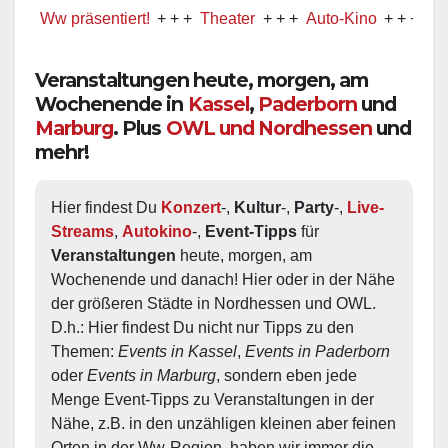
Ww präsentiert!
+ + +
Theater
+ + +
Auto-Kino
+ + +
Musical
Veranstaltungen heute, morgen, am
Wochenende in
Kassel
,
Paderborn
und
Marburg
. Plus
OWL und Nordhessen
und
mehr!
Hier findest Du 
Konzert
-, 
Kultur
-, 
Party
-, 
Live-
Streams
, 
Autokino
-, 
Event-Tipps
 für 
Veranstaltungen
 heute, morgen, am 
Wochenende und danach! Hier oder in der Nähe 
der größeren Städte in Nordhessen und OWL.  
D.h.: Hier findest Du nicht nur Tipps zu den 
Themen: 
Events in Kassel
, 
Events in Paderborn
oder 
Events in Marburg
, sondern eben jede 
Menge Event-Tipps zu Veranstaltungen in der 
Nähe, z.B. in den unzähligen kleinen aber feinen 
Orten in der Ww-Region, haben wir immer die 