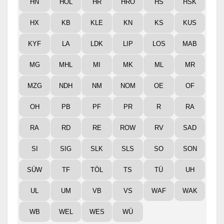
HX
KB
KLE
KN
KS
KUS
KYF
LA
LDK
LIP
LOS
MAB
MG
MHL
MI
MK
ML
MR
MZG
NDH
NM
NOM
OE
OF
OH
PB
PF
PR
R
RA
RA
RD
RE
ROW
RV
SAD
SI
SIG
SLK
SLS
SO
SON
SÜW
TF
TÖL
TS
TÜ
UH
UL
UM
VB
VS
WAF
WAK
WB
WEL
WES
WÜ