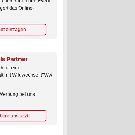
zu und tragen den Event
gert das Online-
nt eintragen
ls Partner
ch für eine
ft mit Wildwechsel ("Ww
Werbung bei uns
iere uns jetzt!