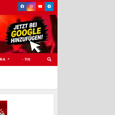
TRA
· 110