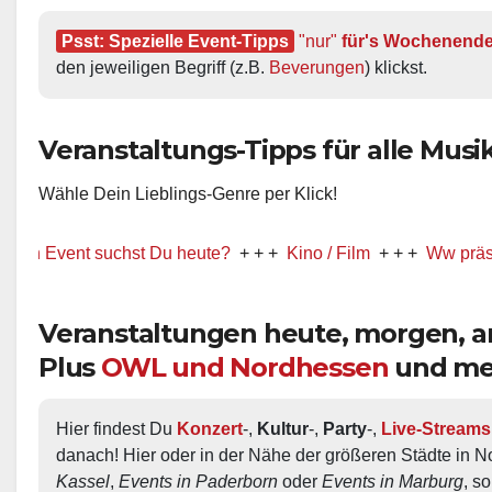
Psst: Spezielle Event-Tipps
"nur"
 für's Wochenend
den jeweiligen Begriff (z.B. 
Beverungen
) klickst.
Veranstaltungs-Tipps für alle Musik-
Wähle Dein Lieblings-Genre per Klick!
vent suchst Du heute?
+ + +
Kino / Film
+ + +
Ww präsentiert!
Veranstaltungen heute, morgen,
Plus
OWL und Nordhessen
und me
Hier findest Du 
Konzert
-, 
Kultur
-, 
Party
-, 
Live-Streams
danach! Hier oder in der Nähe der größeren Städte in N
Kassel
, 
Events in Paderborn
 oder 
Events in Marburg
, s