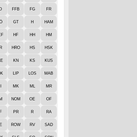
D
FFB
FG
FR
Ö
GT
H
HAM
EF
HF
HH
HM
R
HRO
HS
HSK
LE
KN
KS
KUS
DK
LIP
LOS
MAB
I
MK
ML
MR
M
NOM
OE
OF
F
PR
R
RA
E
ROW
RV
SAD