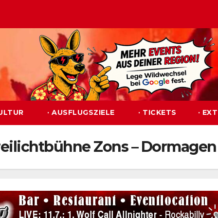
KULTUR
· AUSFLUGSZIELE
· TICKETS
· EX
 Freilichtbühne Zons – Dormagen