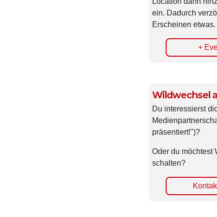
Location dann hin
ein. Dadurch verzö
Erscheinen etwas.
+ Eve
Wildwechsel a
Du interessierst di
Medienpartnerscha
präsentiert!")?
Oder du möchtest 
schalten?
Kontakt