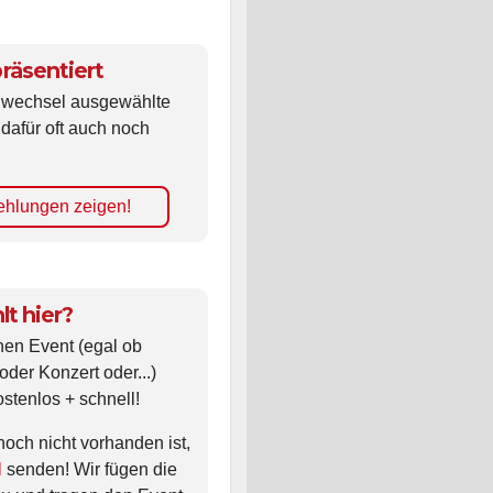
räsentiert
ldwechsel ausgewählte
 dafür oft auch noch
hlungen zeigen!
lt hier?
nen Event (egal ob
oder Konzert oder...)
ostenlos + schnell!
noch nicht vorhanden ist,
l
senden! Wir fügen die