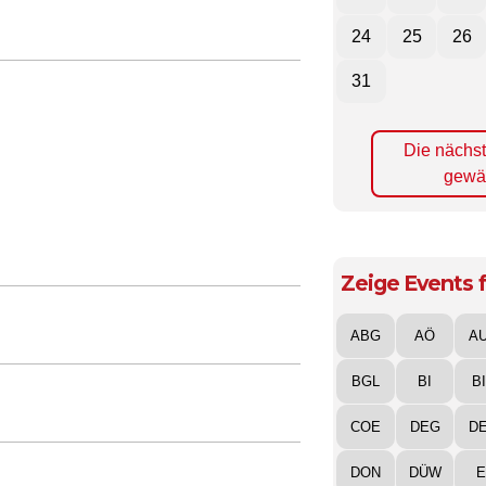
24
25
26
31
Die nächs
gewä
Zeige Events f
ABG
AÖ
A
BGL
BI
B
COE
DEG
D
DON
DÜW
E