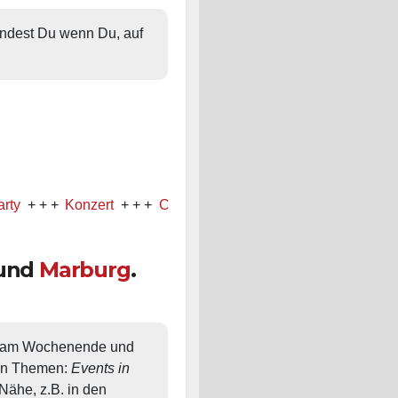
findest Du wenn Du, auf 
 +
Konzert
+ + +
Comedy
und
Marburg
.
, am Wochenende und 
en Themen: 
Events in 
ähe, z.B. in den 