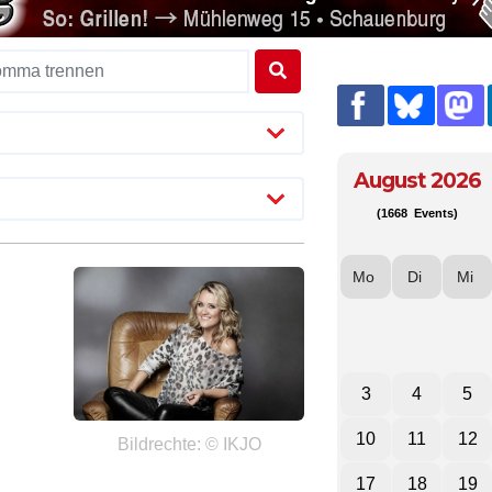
August 2026
(1668 Events)
Mo
Di
Mi
3
4
5
10
11
12
Bildrechte: © IKJO
17
18
19