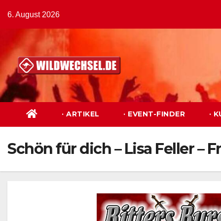
Zum
6. August 2026
Inhalt
springen
· ARTIKEL
· EVENT-FINDER
· 
Schön für dich – Lisa Feller –