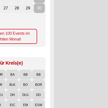
27
28
29
30
ten 100 Events im
hlten Monat!
ür Kreis(e)
UR
BA
BB
BB
IR
BLK
BO
BOR
EU
DH
DLG
DO
I
EIC
EM
ESW