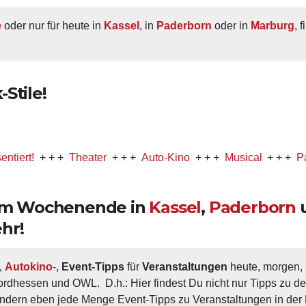
e
 oder nur für heute in 
Kassel
, in 
Paderborn
 oder in 
Marburg
, 
Stile!
+ + +
Theater
+ + +
Auto-Kino
+ + +
Musical
+ + +
Party
+ +
 am Wochenende in
Kassel
,
Paderborn
hr!
, 
Autokino
-, 
Event-Tipps
 für 
Veranstaltungen
 heute, morgen
ordhessen und OWL.  D.h.: Hier findest Du nicht nur Tipps zu d
ondern eben jede Menge Event-Tipps zu Veranstaltungen in der N