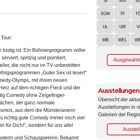
SI
SIG
S
SÜW
TF
T
UL
UM
V
 Tour:
WB
WEL
W
h lustig ist. Ein Bühnenprogramm voller
viert, spritzig und pointiert.
Ausgewählt
ler, die nicht nur im TV unbestritten
folgsprogrammen „Guter Sex ist teuer!“
 Comedy-Olymps, mit ihrem neuen
Herz auf dem richtigen Fleck und der
Ausstellungen
stig Comedy ohne Zeigefinger-
Übersicht der aktue
wächen, der ganz normale
Ausstellungen in 
Kosmos, aus dem die Münsteranerin
Galerien der Regio
s richtig gute Comedy immer noch viel
 für Dich!“, sondern für uns alle!
Ausstel
sterin und Schauspielerin. Bekannt