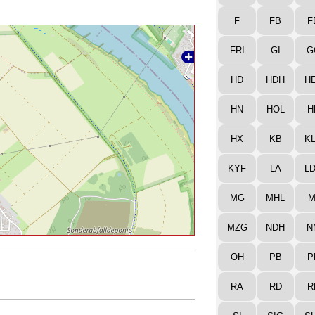
F
FB
F
FRI
GI
G
HD
HDH
H
HN
HOL
H
HX
KB
K
KYF
LA
L
MG
MHL
M
MZG
NDH
N
OH
PB
P
RA
RD
R