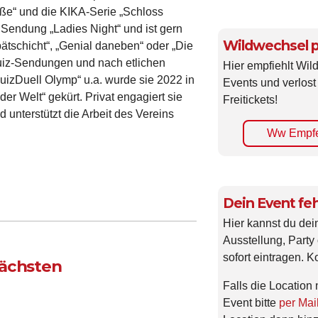
aße“ und die KIKA-Serie „Schloss
e Sendung „Ladies Night“ und ist gern
Wildwechsel p
tschicht“, „Genial daneben“ oder „Die
uiz-Sendungen und nach etlichen
Hier empfiehlt Wi
QuizDuell Olymp“ u.a. wurde sie 2022 in
Events und verlost
 Welt“ gekürt. Privat engagiert sie
Freitickets!
 unterstützt die Arbeit des Vereins
Ww Empfe
Dein Event feh
Hier kannst du dei
Ausstellung, Party 
sofort eintragen. K
nächsten
Falls die Location 
Event bitte
per Mai