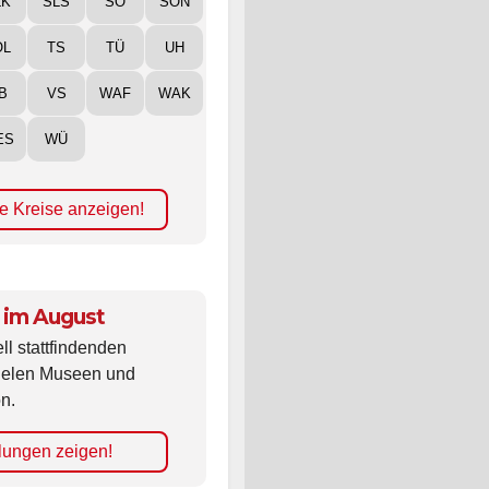
LK
SLS
SO
SON
ÖL
TS
TÜ
UH
B
VS
WAF
WAK
ES
WÜ
e Kreise anzeigen!
 im August
ll stattfindenden
vielen Museen und
n.
lungen zeigen!