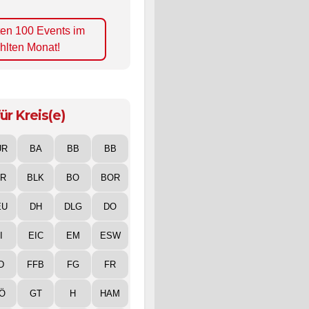
ten 100 Events im
hlten Monat!
ür Kreis(e)
UR
BA
BB
BB
IR
BLK
BO
BOR
EU
DH
DLG
DO
I
EIC
EM
ESW
D
FFB
FG
FR
Ö
GT
H
HAM