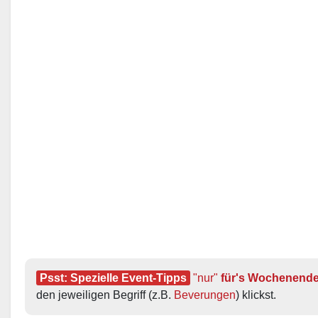
Psst: Spezielle Event-Tipps
"nur"
 für's Wochenend
den jeweiligen Begriff (z.B. 
Beverungen
) klickst.