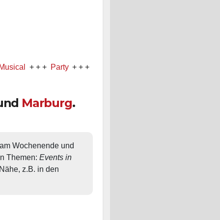
+ + +
Party
+ + +
Konzert
und
Marburg
.
, am Wochenende und 
en Themen: 
Events in 
ähe, z.B. in den 