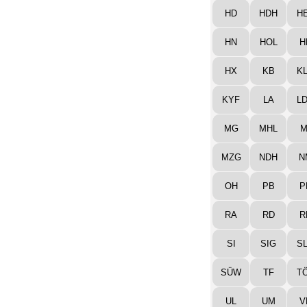
HD
HDH
H
HN
HOL
H
HX
KB
K
KYF
LA
L
MG
MHL
M
MZG
NDH
N
OH
PB
P
RA
RD
R
SI
SIG
S
SÜW
TF
T
UL
UM
V