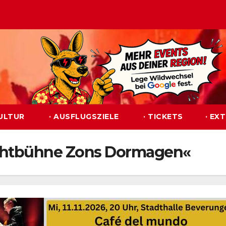
KULTUR
· AUSFLUGSZIELE
· TICKETS
· EX
lichtbühne Zons Dormagen«