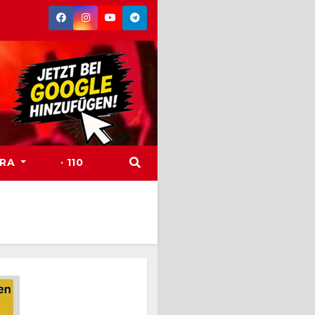
TRA
· 110