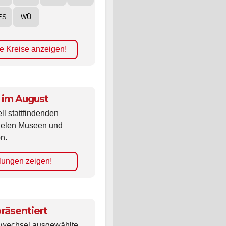
ES
WÜ
e Kreise anzeigen!
 im August
ll stattfindenden
vielen Museen und
n.
lungen zeigen!
räsentiert
ldwechsel ausgewählte