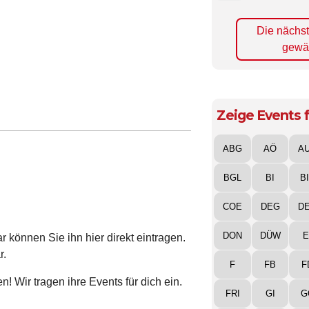
Die nächs
gewä
Zeige Events f
ABG
AÖ
A
BGL
BI
B
COE
DEG
D
DON
DÜW
E
 können Sie ihn hier direkt eintragen.
r.
F
FB
F
! Wir tragen ihre Events für dich ein.
FRI
GI
G