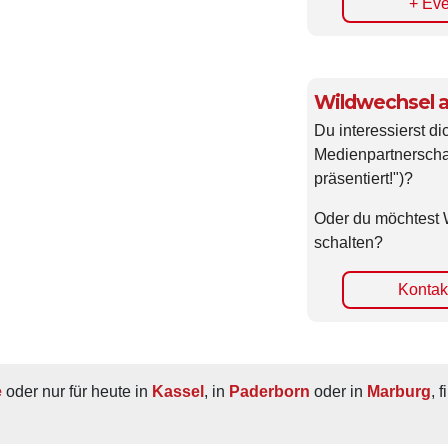
+ Eve
Wildwechsel a
Du interessierst di
Medienpartnerscha
präsentiert!")?
Oder du möchtest 
schalten?
Kontakt
e
 oder nur für heute in 
Kassel
, in 
Paderborn
 oder in 
Marburg
, 