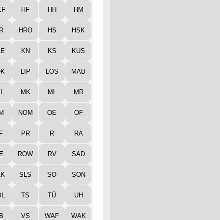
EF
HF
HH
HM
R
HRO
HS
HSK
LE
KN
KS
KUS
DK
LIP
LOS
MAB
I
MK
ML
MR
M
NOM
OE
OF
F
PR
R
RA
E
ROW
RV
SAD
LK
SLS
SO
SON
ÖL
TS
TÜ
UH
B
VS
WAF
WAK