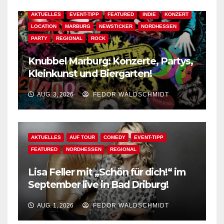
AKTUELLES
EVENT-TIPP
FEATURED
INDIE
KONZERT
LOCATION
MARBURG
NEWSTICKER
NORDHESSEN
PARTY
REGIONAL
ROCK
Knubbel Marburg: Konzerte, Partys,
Kleinkunst und Biergarten!
AUG. 3, 2026
FEDOR WALDSCHMIDT
AKTUELLES
AUF TOUR
COMEDY
EVENT-TIPP
FEATURED
NORDHESSEN
REGIONAL
Lisa Feller mit „Schön für dich!“ im
September live in Bad Driburg!
AUG. 1, 2026
FEDOR WALDSCHMIDT