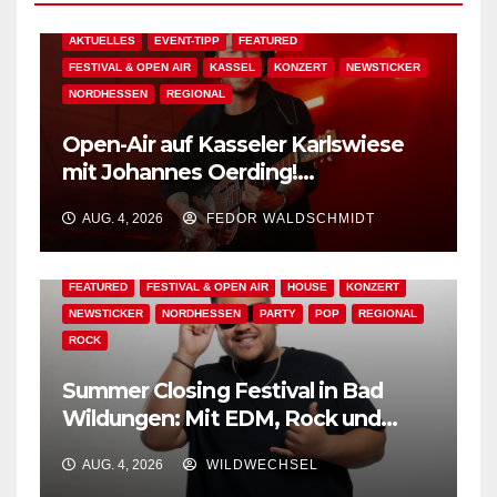
AKTUELLES
EVENT-TIPP
FEATURED
FESTIVAL & OPEN AIR
KASSEL
KONZERT
NEWSTICKER
NORDHESSEN
REGIONAL
Open-Air auf Kasseler Karlswiese
mit Johannes Oerding!
Zusatzkontingent an Tickets
AUG. 4, 2026
FEDOR WALDSCHMIDT
erhältlich!
AKTUELLES
BAD WILDUNGEN
EDM
EVENT-TIPP
FEATURED
FESTIVAL & OPEN AIR
HOUSE
KONZERT
NEWSTICKER
NORDHESSEN
PARTY
POP
REGIONAL
ROCK
Summer Closing Festival in Bad
Wildungen: Mit EDM, Rock und
Festivalflair klingt der Sommer aus!
AUG. 4, 2026
WILDWECHSEL