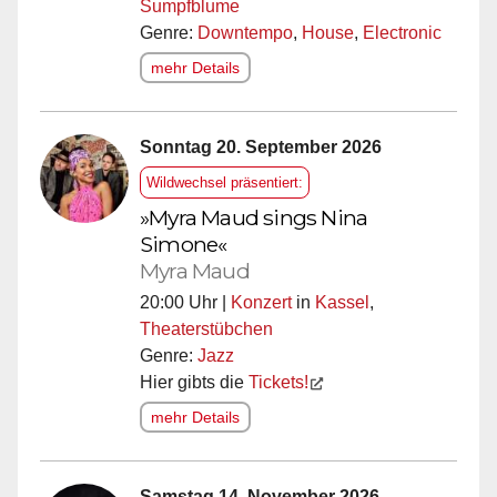
Sumpfblume
Genre:
Downtempo
,
House
,
Electronic
mehr Details
Sonntag 20. September 2026
Wildwechsel präsentiert:
»Myra Maud sings Nina
Simone«
Myra Maud
20:00 Uhr |
Konzert
in
Kassel
,
Theaterstübchen
Genre:
Jazz
Hier gibts die
Tickets!
mehr Details
Samstag 14. November 2026