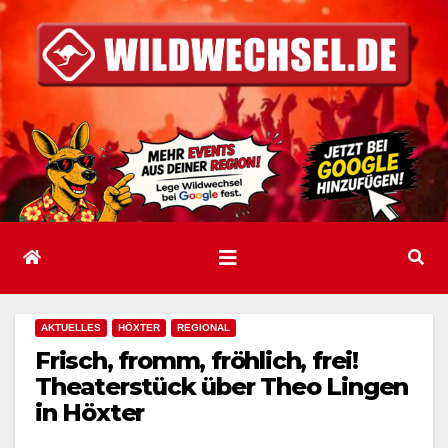
Zum
Inhalt
springen
AKTUELLES
HÖXTER
REGIONAL
Frisch, fromm, fröhlich, frei!
Theaterstück über Theo Lingen
in Höxter