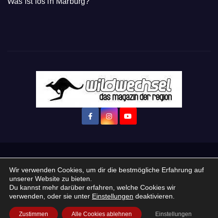
Was ist los in Marburg?
Startseite
Login
Mein Konto
· WERBEN auf Wildwechsel.de
Wir verwenden Cookies, um dir die bestmögliche Erfahrung auf
unserer Website zu bieten.
+ Neue Veranstaltung eintragen:
Du kannst mehr darüber erfahren, welche Cookies wir
verwenden, oder sie unter
Einstellungen
deaktivieren.
Impressum / Datenschutzerklärung
Praktikum, Ausbildung & Jobs
Zustimmen
Alle Cookies ablehnen
Einstellungen