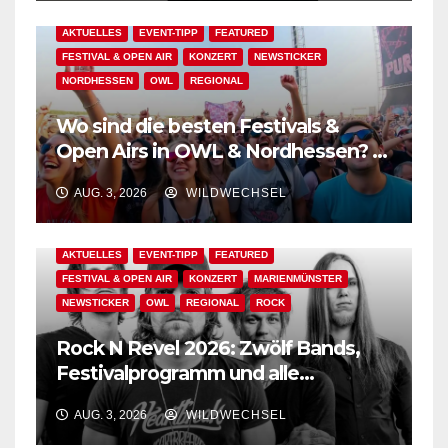
AKTUELLES
EVENT-TIPP
FEATURED
FESTIVAL & OPEN AIR
KONZERT
NEWSTICKER
NORDHESSEN
OWL
REGIONAL
Wo sind die besten Festivals &
Open Airs in OWL & Nordhessen? –
Der Ww-Festival-Planer!
AUG. 3, 2026
WILDWECHSEL
AKTUELLES
EVENT-TIPP
FEATURED
FESTIVAL & OPEN AIR
KONZERT
MARIENMÜNSTER
NEWSTICKER
OWL
REGIONAL
ROCK
Rock N Revel 2026: Zwölf Bands,
Festivalprogramm und alle
wichtigen Informationen!
AUG. 3, 2026
WILDWECHSEL