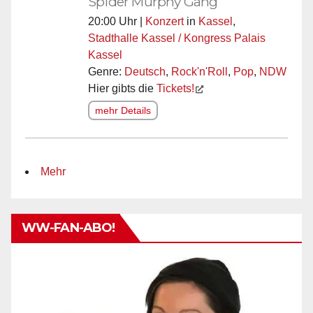
Spider Murphy Gang
20:00 Uhr |
Konzert
in
Kassel
,
Stadthalle Kassel / Kongress Palais
Kassel
Genre:
Deutsch
,
Rock'n'Roll
,
Pop
,
NDW
Hier gibts die
Tickets!
mehr Details
Mehr
WW-FAN-ABO!