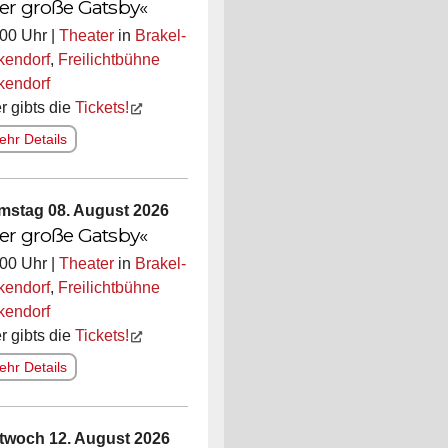
er große Gatsby«
00 Uhr |
Theater
in
Brakel-
kendorf
,
Freilichtbühne
kendorf
r gibts die
Tickets!
hr Details
mstag 08. August 2026
er große Gatsby«
00 Uhr |
Theater
in
Brakel-
kendorf
,
Freilichtbühne
kendorf
r gibts die
Tickets!
hr Details
ttwoch 12. August 2026