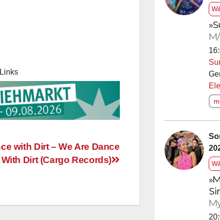
Wi
»S
M/
16:
Su
Links
Ge
Ele
me
So
20
ce with Dirt – We Are Dance
With Dirt (Cargo Records)
Wi
»M
Si
My
20: