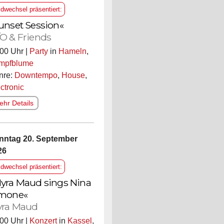
ldwechsel präsentiert:
unset Session«
O & Friends
00 Uhr |
Party
in
Hameln
,
mpfblume
nre:
Downtempo
,
House
,
ctronic
hr Details
nntag 20. September
26
ldwechsel präsentiert:
yra Maud sings Nina
mone«
ra Maud
00 Uhr |
Konzert
in
Kassel
,