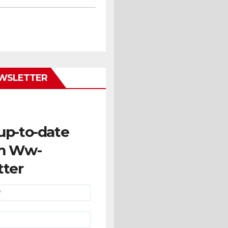
WSLETTER
up-to-date
m Ww-
tter