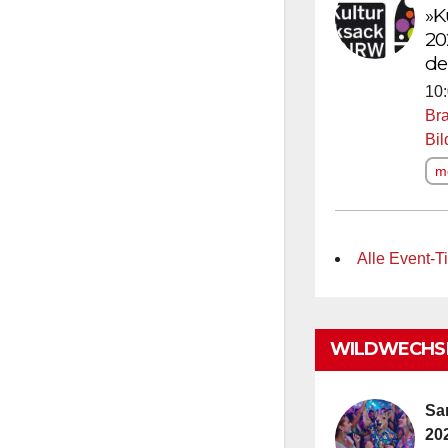
»K
20
de
10:
Bra
Bi
me
Alle Event-Ti
WILDWECHSE
Sa
20