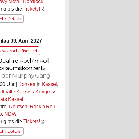
avy Metal
,
Hardrock
r gibts die
Tickets!
hr Details
itag 09. April 2027
ldwechsel präsentiert:
0 Jahre Rock'n Roll -
biläumskonzert«
ider Murphy Gang
00 Uhr |
Konzert
in
Kassel
,
dthalle Kassel / Kongress
ais Kassel
nre:
Deutsch
,
Rock'n'Roll
,
p
,
NDW
r gibts die
Tickets!
hr Details