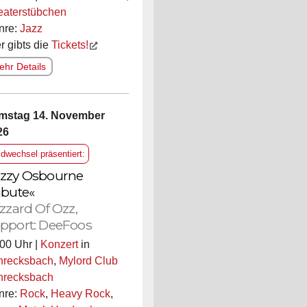
eaterstübchen
nre:
Jazz
r gibts die
Tickets!
hr Details
mstag 14. November
26
ldwechsel präsentiert:
zzy Osbourne
ibute«
izzard Of Ozz,
pport: DeeFoos
00 Uhr |
Konzert
in
hrecksbach
,
Mylord Club
hrecksbach
nre:
Rock
,
Heavy Rock
,