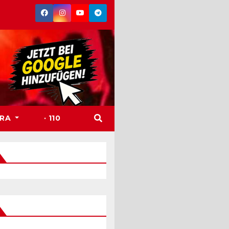
TRA
· 110