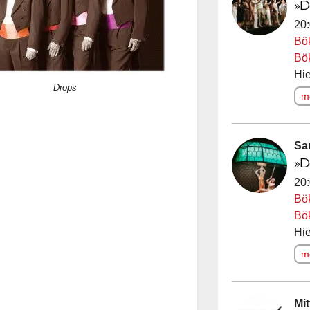
»D
20:
Bö
Bö
Hie
Drops
me
Sa
»D
20:
Bö
Bö
Hie
me
Mi