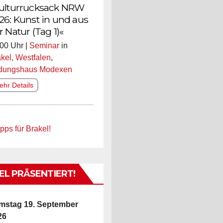
ulturrucksack NRW
26: Kunst in und aus
r Natur (Tag 1)«
00 Uhr |
Seminar
in
kel, Westfalen
,
ldungshaus Modexen
hr Details
pps für Brakel!
L PRÄSENTIERT!
mstag 19. September
26