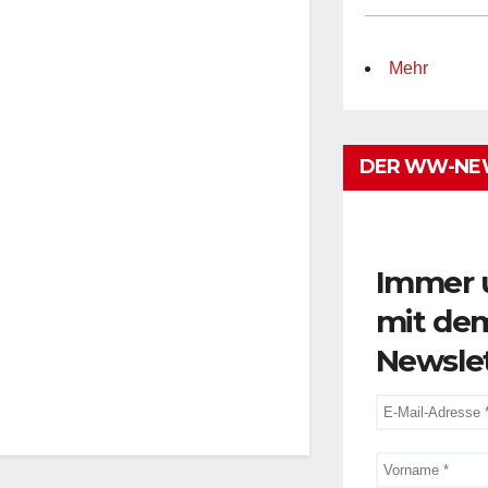
Mehr
DER WW-NE
Immer 
mit de
Newsle