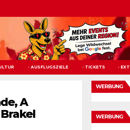
KULTUR
· AUSFLUGSZIELE
· TICKETS
· EX
WERBUNG
de, A
 Brakel
WERBUNG