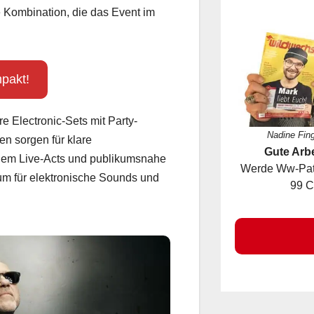
ft ein Spannungsfeld aus großer
 Kombination, die das Event im
pakt!
e Electronic-Sets mit Party-
Nadine Fin
n sorgen für klare
Gute Arbe
llem Live-Acts und publikumsnahe
Werde Ww-Pate
rum für elektronische Sounds und
99 C
So