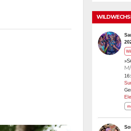
WILDWECHSE
Sa
20
Wi
»S
M/
16:
Su
Ge
Ele
me
So