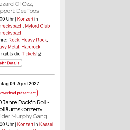
izzard Of Ozz,
pport: DeeFoos
00 Uhr |
Konzert
in
hrecksbach
,
Mylord Club
hrecksbach
nre:
Rock
,
Heavy Rock
,
avy Metal
,
Hardrock
r gibts die
Tickets!
hr Details
itag 09. April 2027
ldwechsel präsentiert:
0 Jahre Rock'n Roll -
biläumskonzert«
ider Murphy Gang
00 Uhr |
Konzert
in
Kassel
,