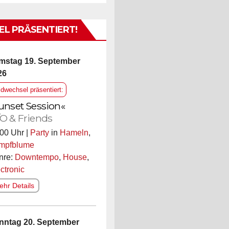
L PRÄSENTIERT!
mstag 19. September
26
ldwechsel präsentiert:
unset Session«
O & Friends
00 Uhr |
Party
in
Hameln
,
mpfblume
nre:
Downtempo
,
House
,
ctronic
hr Details
nntag 20. September