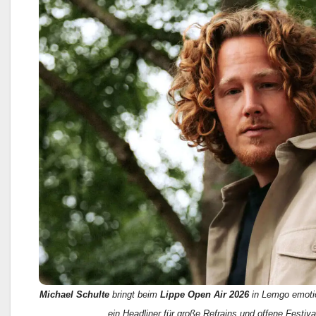
Michael Schulte
bringt beim
Lippe Open Air 2026
in Lemgo emoti
ein Headliner für große Refrains und offene Festiv