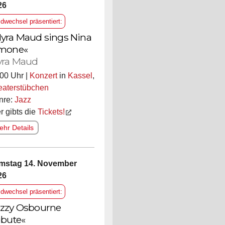
26
ldwechsel präsentiert:
yra Maud sings Nina
mone«
ra Maud
00 Uhr |
Konzert
in
Kassel
,
eaterstübchen
nre:
Jazz
r gibts die
Tickets!
hr Details
mstag 14. November
26
ldwechsel präsentiert:
zzy Osbourne
ibute«