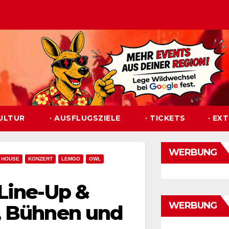
KULTUR
· AUSFLUGSZIELE
· TICKETS
· EX
WERBUNG
HOUSE
KONZERT
LEMGO
OWL
Line-Up &
WERBUNG
, Bühnen und