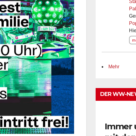
Sta
Pal
Ge
Po
Hie
me
Mehr
DER WW-NE
Immer 