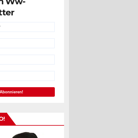
m Ww-
tter
O!