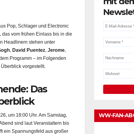
mit de
Newsle
aus Pop, Schlager und Electronic
, das vom frühen Einlass bis in die
n Headlinern stehen unter
 Gogh
,
David Puentez
,
Jerome
,
f dem Programm – im Folgenden
Überblick vorgestellt.
nende: Das
berblick
WW-FAN-AB
 2026, um 18:00 Uhr. Am Samstag,
 Abend sind laut Veranstaltern bis