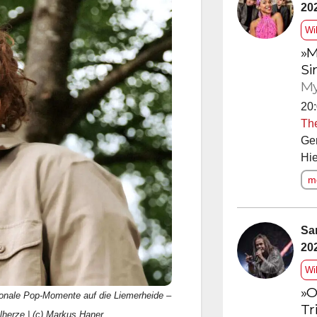
20
Wi
»M
Si
My
20:
Th
Ge
Hie
me
Sa
20
Wi
»O
onale Pop-Momente auf die Liemerheide –
Tr
alherze | (c) Markus Haner