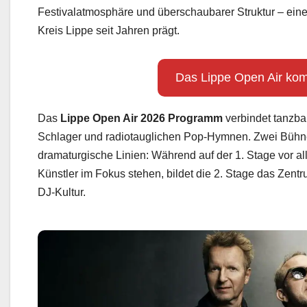
zu etwa 5.000 Gäste zugelassen. Diese Kapazität schaf
Festivalatmosphäre und überschaubarer Struktur – eine
Kreis Lippe seit Jahren prägt.
Das Lippe Open Air kom
Das
Lippe Open Air 2026 Programm
verbindet tanzbar
Schlager und radiotauglichen Pop-Hymnen. Zwei Bühne
dramaturgische Linien: Während auf der 1. Stage vor a
Künstler im Fokus stehen, bildet die 2. Stage das Zent
DJ-Kultur.