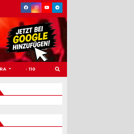
TRA
· 110