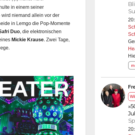
Bl
ulte in einem seiner
Su
6
wird niemand allein vor der
20:
erheide in Lemgo die Pop-Momente
Sc
Safri Duo
, die elektronischen
Sc
 eines
Mickie Krause
. Zwei Tage,
Ge
wege.
He
Hie
me
Fre
Wi
»5
Ju
Sp
20: