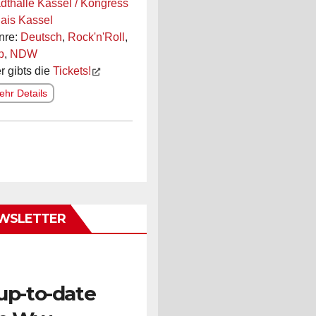
dthalle Kassel / Kongress
ais Kassel
nre:
Deutsch
,
Rock'n'Roll
,
p
,
NDW
r gibts die
Tickets!
hr Details
WSLETTER
up-to-date