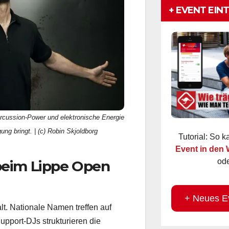
+ EVENT EIN
rcussion-Power und elektronische Energie
Tutorial: So 
ng bringt. | (c) Robin Skjoldborg
Event in den
ode
beim Lippe Open
+ Neues E
lt. Nationale Namen treffen auf
upport-DJs strukturieren die