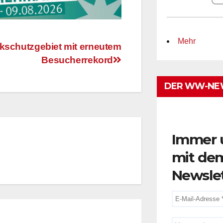
Mehr
kschutzgebiet mit erneutem
Besucherrekord
DER WW-NE
Immer 
mit de
Newsle