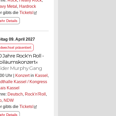
nre:
Rock
,
Heavy Rock
,
avy Metal
,
Hardrock
r gibts die
Tickets!
hr Details
itag 09. April 2027
ldwechsel präsentiert:
0 Jahre Rock'n Roll -
biläumskonzert«
ider Murphy Gang
00 Uhr |
Konzert
in
Kassel
,
dthalle Kassel / Kongress
ais Kassel
nre:
Deutsch
,
Rock'n'Roll
,
p
,
NDW
r gibts die
Tickets!
hr Details