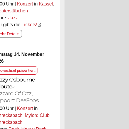
00 Uhr |
Konzert
in
Kassel
,
eaterstübchen
nre:
Jazz
r gibts die
Tickets!
hr Details
mstag 14. November
26
ldwechsel präsentiert:
zzy Osbourne
ibute«
izzard Of Ozz,
pport: DeeFoos
00 Uhr |
Konzert
in
hrecksbach
,
Mylord Club
hrecksbach