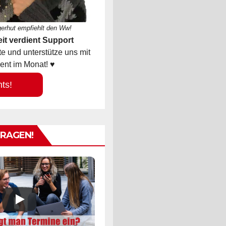
gerhut empfiehlt den Ww!
it verdient Support
 und unterstütze uns mit
ent im Monat! ♥
hts!
TRAGEN!