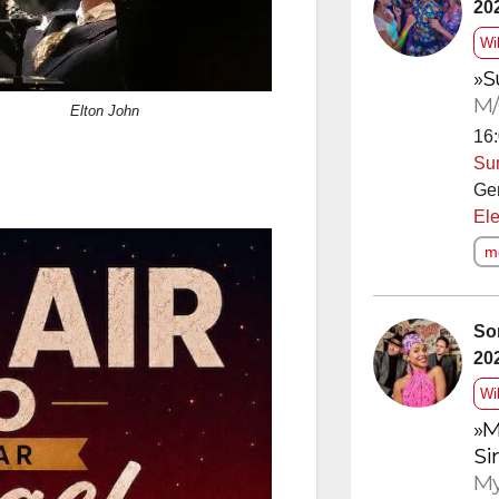
20
Wi
»S
M/
Elton John
16:
Su
Ge
Ele
me
So
20
Wi
»M
Si
My