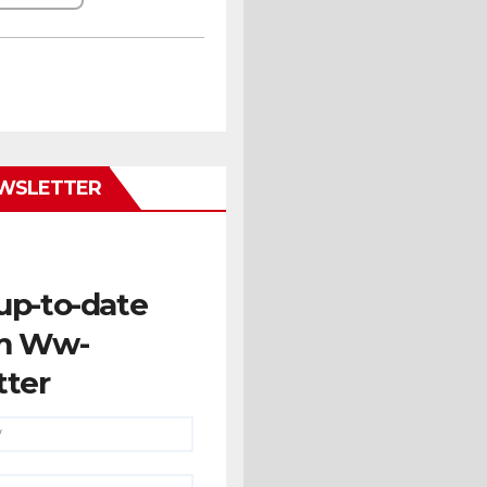
WSLETTER
up-to-date
m Ww-
tter