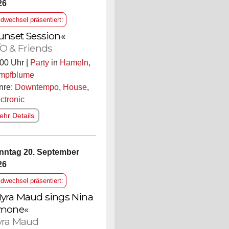
26
ldwechsel präsentiert:
unset Session«
O & Friends
00 Uhr |
Party
in
Hameln
,
mpfblume
nre:
Downtempo
,
House
,
ctronic
hr Details
nntag 20. September
26
ldwechsel präsentiert:
yra Maud sings Nina
mone«
ra Maud