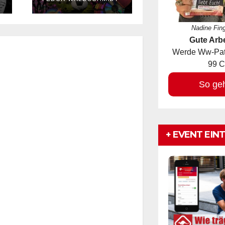
Partys,
FEDOR WALDSCHMIDT
Kleinkunst
und
Nadine Fin
Biergarten!
Gute Arbe
e
Werde Ww-Pate
99 C
So ge
+ EVENT EIN