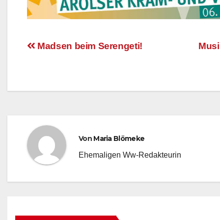
Madsen beim Serengeti!
Musi
Beitragsnavigation
Von
Maria Blömeke
Ehemaligen Ww-Redakteurin
AKTUELLES
BAD WILDUNGEN
EDM
AKTUELLES
EVENT-TIPP
EVENT-TIPP
FEATURED