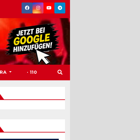
TRA
· 110