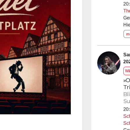
20:
Th
Ge
Hie
me
Sa
20
Wi
»O
Tr
Bl
Su
20:
Sc
Sc