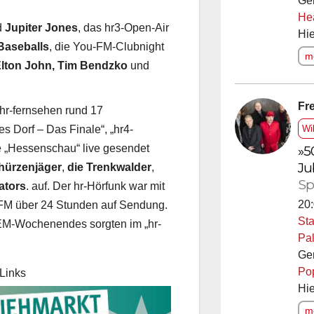
Ge
He
Hie
d
Jupiter Jones
, das hr3-Open-Air
Baseballs
, die You-FM-Clubnight
me
lton John, Tim Bendzko
und
Fre
hr-fernsehen rund 17
Wi
s Dorf – Das Finale“, „hr4-
»5
ie „Hessenschau“ live gesendet
Ju
hürzenjäger
,
die Trenkwalder
,
Sp
ators
. auf. Der hr-Hörfunk war mit
20:
u FM über 24 Stunden auf Sendung.
Sta
 EM-Wochenendes sorgten im „hr-
Pal
Ge
Po
Links
Hie
me