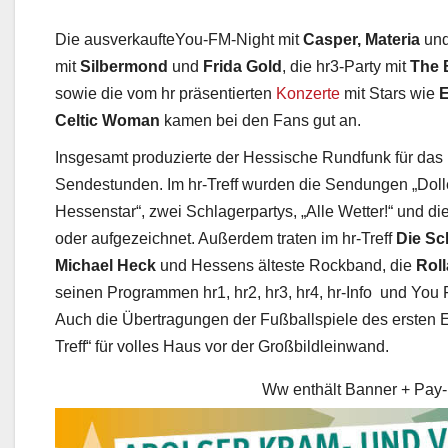
Die ausverkaufteYou-FM-Night mit
Casper, Materia
un
mit
Silbermond
und
Frida Gold
, die hr3-Party mit
The 
sowie die vom hr präsentierten
Konzerte
mit Stars wie
E
Celtic Woman
kamen bei den Fans gut an.
Insgesamt produzierte der Hessische Rundfunk für das 
Sendestunden. Im hr-Treff wurden die Sendungen „Dolle
Hessenstar“, zwei Schlagerpartys, „Alle Wetter!“ und d
oder aufgezeichnet. Außerdem traten im hr-Treff
Die Sc
Michael Heck
und Hessens älteste Rockband, die
Roll
seinen Programmen hr1, hr2, hr3, hr4, hr-Info und Yo
Auch die Übertragungen der Fußballspiele des ersten
Treff“ für volles Haus vor der Großbildleinwand.
Ww enthält Banner + Pay-