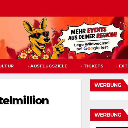
KULTUR
· AUSFLUGSZIELE
· TICKETS
· EX
WERBUNG
telmillion
WERBUNG