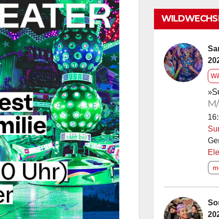
WILDWECHSE
Sa
20
Wi
»S
M/
16:
Su
Ge
Ele
me
So
20