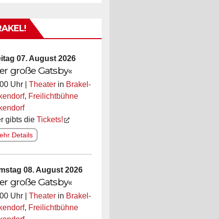
RAKEL!
itag 07. August 2026
er große Gatsby«
00 Uhr |
Theater
in
Brakel-
kendorf
,
Freilichtbühne
kendorf
r gibts die
Tickets!
hr Details
mstag 08. August 2026
er große Gatsby«
00 Uhr |
Theater
in
Brakel-
kendorf
,
Freilichtbühne