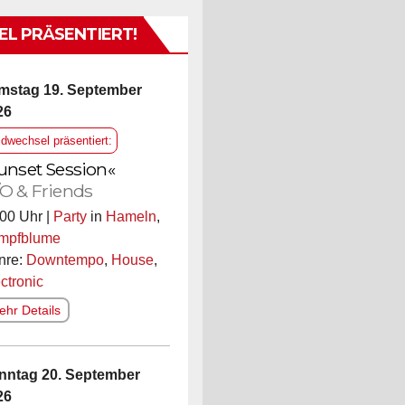
L PRÄSENTIERT!
mstag 19. September
26
ldwechsel präsentiert:
unset Session«
O & Friends
00 Uhr |
Party
in
Hameln
,
mpfblume
nre:
Downtempo
,
House
,
ctronic
hr Details
nntag 20. September
26