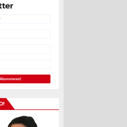
tter
O!