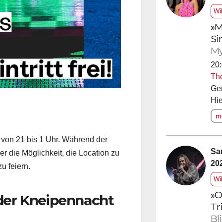
Wi
»M
Si
My
20:
Th
Ge
Hie
me
n von 21 bis 1 Uhr. Während der
Sa
r die Möglichkeit, die Location zu
20
u feiern.
Wi
»O
 der Kneipennacht
Tr
Bl