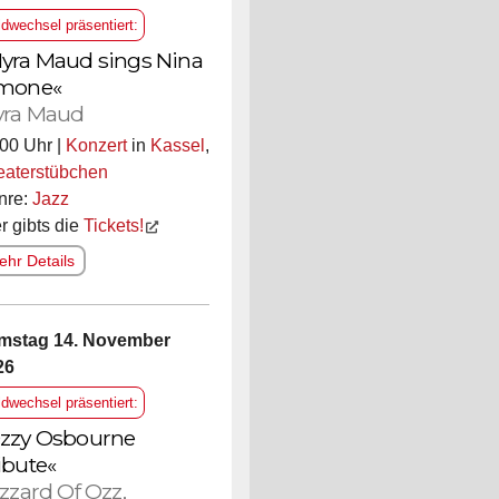
ldwechsel präsentiert:
yra Maud sings Nina
mone«
ra Maud
00 Uhr |
Konzert
in
Kassel
,
eaterstübchen
nre:
Jazz
r gibts die
Tickets!
hr Details
mstag 14. November
26
ldwechsel präsentiert:
zzy Osbourne
ibute«
izzard Of Ozz,