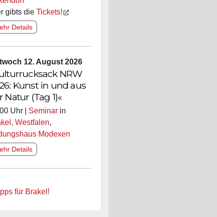
kendorf
r gibts die
Tickets!
hr Details
ttwoch 12. August 2026
ulturrucksack NRW
26: Kunst in und aus
r Natur (Tag 1)«
00 Uhr |
Seminar
in
kel, Westfalen
,
ldungshaus Modexen
hr Details
pps für Brakel!