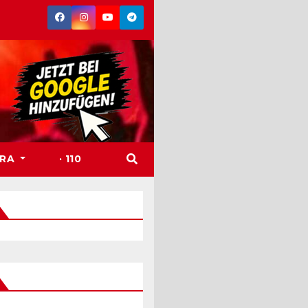
TRA
· 110