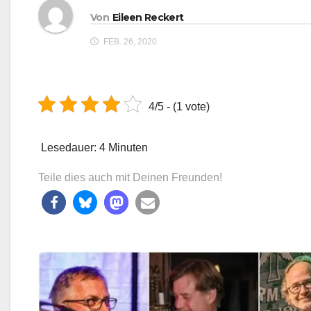
Von
Eileen Reckert
FEB. 26, 2020
4/5 - (1 vote)
Lesedauer:
4
Minuten
Teile dies auch mit Deinen Freunden!