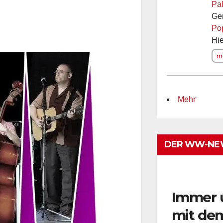
Pal
Ge
Po
Hie
me
Mehr
DER WW-NE
Immer 
mit de