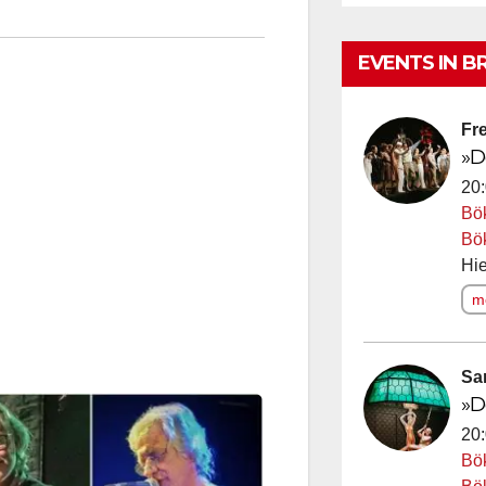
EVENTS IN B
Fre
»D
20:
Bö
Bö
Hie
me
Sa
»D
20:
Bö