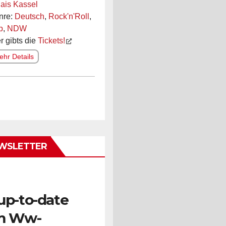
ais Kassel
nre:
Deutsch
,
Rock'n'Roll
,
p
,
NDW
r gibts die
Tickets!
hr Details
WSLETTER
up-to-date
m Ww-