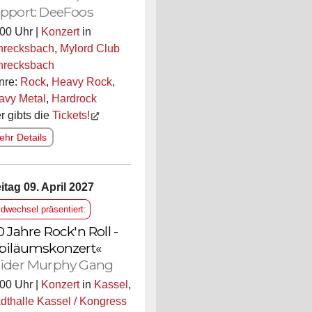
pport: DeeFoos
00 Uhr |
Konzert
in
hrecksbach
,
Mylord Club
hrecksbach
nre:
Rock
,
Heavy Rock
,
avy Metal
,
Hardrock
r gibts die
Tickets!
hr Details
itag 09. April 2027
ldwechsel präsentiert:
0 Jahre Rock'n Roll -
biläumskonzert«
ider Murphy Gang
00 Uhr |
Konzert
in
Kassel
,
dthalle Kassel / Kongress