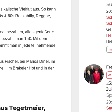
Su
sikalische Vielfalt aus. So kann
20:
s & 60s Rockabilly, Reggae,
Sc
Sc
Ge
mal bezahlen, alles genießen
«.
He
se bezahlt man 15€. Mit dem
Hie
kommt man in jede teilnehmende
me
s Fischer, bei Marios Diner, im
Fre
ll, im Brakeler Hof und in der
Wi
»5
Ju
Sp
20:
aus Tegetmeier,
Sta