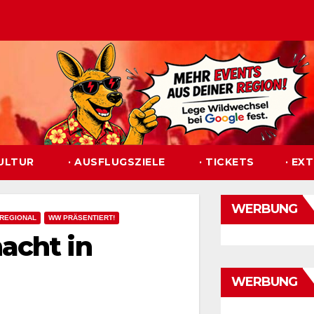
KULTUR
· AUSFLUGSZIELE
· TICKETS
· EX
WERBUNG
REGIONAL
WW PRÄSENTIERT!
acht in
WERBUNG