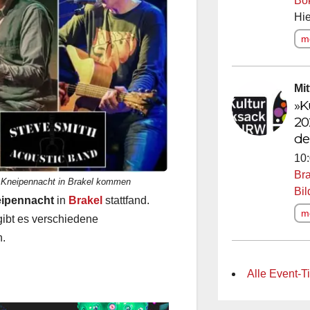
Bö
Hie
me
Mi
»K
20
de
10:
Bra
ur Kneipennacht in Brakel kommen
Bi
ipennacht
in
Brakel
stattfand.
me
gibt es verschiedene
n.
Alle Event-Ti