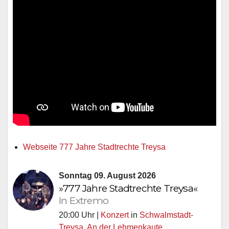
Webseite 777 Jahre Stadtrechte Treysa
Sonntag 09. August 2026
»777 Jahre Stadtrechte Treysa«
In Extremo
20:00 Uhr |
Konzert
in
Schwalmstadt-
Treysa
,
An der Lehmenkaute